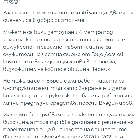
труд".
Загиналите мъже са от село Абланица. Двамата
оцелели са в добро състояние.
Мъжете са били затрупани 4 метра под
земята, като според експерти изкопът не е
бил укрепен правилно. Работниците са
служители на частна фирма от Гоце Делчев,
която от две години участва в строежа,
възложител на който е община Перник.
Не може да се твърди дали работниците са
инструктирани, тъй като вчера не е иззета
книгата за инструктаж. Те обаче са работили с
лични предпазни средства, посочи Владимиров.
Изкопът би трябвало да се укрепи по цялата му
височина, а това трябва да стане с решение на
проектанта още в началото на дейностите.
Фирмата е проверявана през 2020 и 2021 г., а