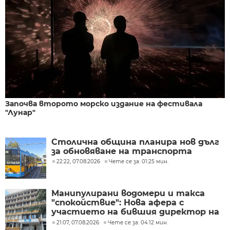
Започва второто морско издание на фестивала
"Лунар"
Столична община планира нов дълг
за обновяване на транспорта
22:22, 07.08.2026
Чете се за: 01:25 мин.
Манипулирани водомери и такса
"спокойствие": Нова афера с
участието на бившия директор на
"ВиК - Бургас"
21:07, 07.08.2026
Чете се за: 04:12 мин.