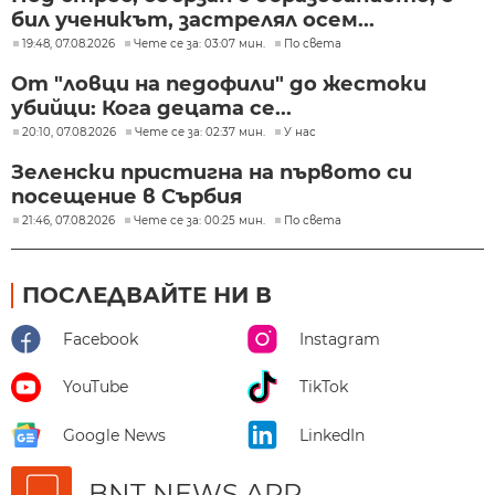
бил ученикът, застрелял осем...
19:48, 07.08.2026
Чете се за: 03:07 мин.
По света
От "ловци на педофили" до жестоки
убийци: Кога децата се...
20:10, 07.08.2026
Чете се за: 02:37 мин.
У нас
Зеленски пристигна на първото си
посещение в Сърбия
21:46, 07.08.2026
Чете се за: 00:25 мин.
По света
ПОСЛЕДВАЙТЕ НИ В
Facebook
Instagram
YouTube
TikTok
Google News
LinkedIn
BNT NEWS APP