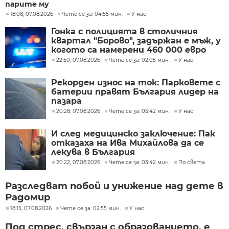
парите му
18:08, 07.08.2026
Чете се за: 04:55 мин.
У нас
Гонка с полицията в столичния
квартал "Борово", задържан е мъж, у
когото са намерени 460 000 евро
22:50, 07.08.2026
Чете се за: 02:05 мин.
У нас
Рекорден износ на ток: Парковете с
батерии правят България лидер на
пазара
20:28, 07.08.2026
Чете се за: 05:42 мин.
У нас
И след медицинско заключение: Пак
отказаха на Ива Михайлова да се
лекува в България
20:22, 07.08.2026
Чете се за: 03:42 мин.
По света
Разследват побой и унижение над дете в
Радомир
18:15, 07.08.2026
Чете се за: 02:55 мин.
У нас
Под стрес, свързан с образованието, е