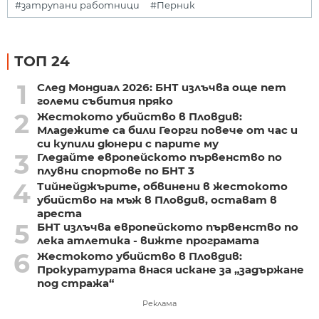
#затрупани работници
#Перник
ТОП 24
1
След Мондиал 2026: БНТ излъчва още пет
големи събития пряко
2
Жестокото убийство в Пловдив:
Младежите са били Георги повече от час и
си купили дюнери с парите му
3
Гледайте европейското първенство по
плувни спортове по БНТ 3
4
Тийнейджърите, обвинени в жестокото
убийство на мъж в Пловдив, остават в
ареста
5
БНТ излъчва европейското първенство по
лека атлетика - вижте програмата
6
Жестокото убийство в Пловдив:
Прокуратурата внася искане за „задържане
под стража“
Реклама