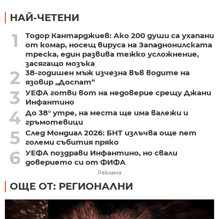
НАЙ-ЧЕТЕНИ
1
Тодор Кантарджиев: Ако 200 души са ухапани
от комар, носещ вируса на Западнонилската
треска, един развива тежко усложнение,
засягащо мозъка
2
38-годишен мъж изчезна във водите на
язовир „Доспат“
3
УЕФА готви вот на недоверие срещу Джани
Инфантино
4
До 38° утре, на места ще има валежи и
гръмотевици
5
След Мондиал 2026: БНТ излъчва още пет
големи събития пряко
6
УЕФА поздрави Инфантино, но свали
доверието си от ФИФА
Реклама
ОЩЕ ОТ: РЕГИОНАЛНИ