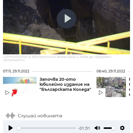
Субтитрите са автоматично генерирани и може да съдържат
неточности.
07:11, 29.11.2022
06:40, 29.11.2022
Започва 20-ото
Р
юбилейно издание на
0
"Българската Коледа"
с
н
Слушай новината
-01:51