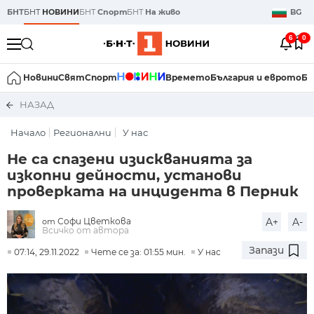
БНТ
БНТ
НОВИНИ
БНТ
Спорт
БНТ
На живо
BG
6
0
Новини
Свят
Спорт
Времето
България и еврото
Би
НАЗАД
Начало
Регионални
У нас
Не са спазени изискванията за
изкопни дейности, установи
проверката на инцидента в Перник
Софи Цветкова
A+
A-
от
Всичко от автора
Запази
07:14, 29.11.2022
Чете се за: 01:55 мин.
У нас