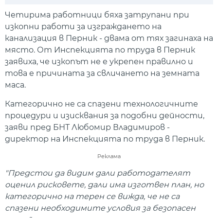
Play
Mute
Setti
Четирима работници бяха затрупани при
изкопни работи за изграждането на
канализация в Перник - двама от тях загинаха на
място. От Инспекцията по труда в Перник
заявиха, че изкопът не е укрепен правилно и
това е причината за свличането на земната
маса.
Категорично не са спазени технологичните
процедури и изисквания за подобни дейности,
заяви пред БНТ Любомир Владимиров -
директор на Инспекцията по труда в Перник.
Реклама
"Предстои да видим дали работодателят
оценил рисковете, дали има изготвен план, но
категорично на терен се вижда, че не са
спазени необходимите условия за безопасен