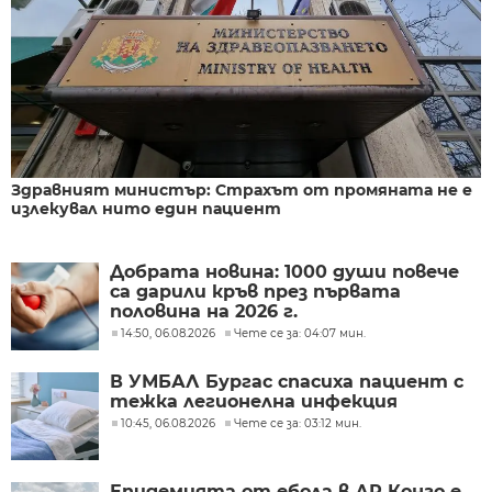
Здравният министър: Страхът от промяната не е
излекувал нито един пациент
Добрата новина: 1000 души повече
са дарили кръв през първата
половина на 2026 г.
14:50, 06.08.2026
Чете се за: 04:07 мин.
В УМБАЛ Бургас спасиха пациент с
тежка легионелна инфекция
10:45, 06.08.2026
Чете се за: 03:12 мин.
Епидемията от ебола в ДР Конго е