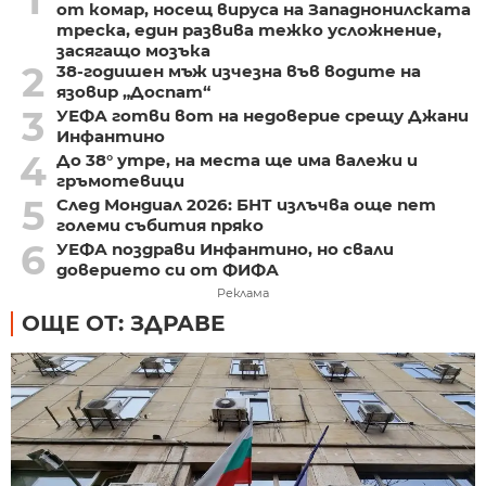
1
от комар, носещ вируса на Западнонилската
треска, един развива тежко усложнение,
засягащо мозъка
2
38-годишен мъж изчезна във водите на
язовир „Доспат“
3
УЕФА готви вот на недоверие срещу Джани
Инфантино
4
До 38° утре, на места ще има валежи и
гръмотевици
5
След Мондиал 2026: БНТ излъчва още пет
големи събития пряко
6
УЕФА поздрави Инфантино, но свали
доверието си от ФИФА
Реклама
ОЩЕ ОТ: ЗДРАВЕ