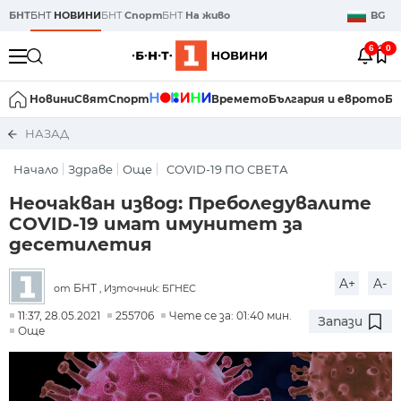
БНТ
БНТ
НОВИНИ
БНТ
Спорт
БНТ
На живо
BG
6
0
Новини
Свят
Спорт
Времето
България и еврото
Би
НАЗАД
Начало
Здраве
Още
COVID-19 ПО СВЕТА
Неочакван извод: Преболедувалите
COVID-19 имат имунитет за
десетилетия
A+
A-
БНТ
от
, Източник: БГНЕС
11:37, 28.05.2021
255706
Чете се за: 01:40 мин.
Запази
Още