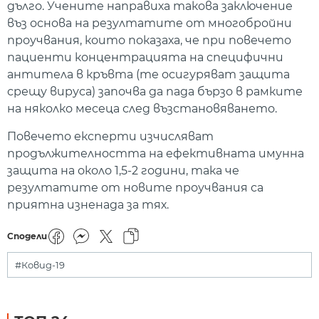
дълго. Учените направиха такова заключение
въз основа на резултатите от многобройни
проучвания, които показаха, че при повечето
пациенти концентрацията на специфични
антитела в кръвта (те осигуряват защита
срещу вируса) започва да пада бързо в рамките
на няколко месеца след възстановяването.
Повечето експерти изчисляват
продължителността на ефективната имунна
защита на около 1,5-2 години, така че
резултатите от новите проучвания са
приятна изненада за тях.
Сподели
#Ковид-19