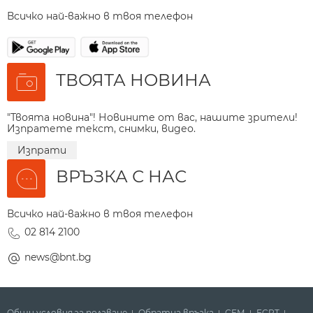
Всичко най-важно в твоя телефон
ТВОЯТА НОВИНА
"Твоята новина"! Новините от вас, нашите зрители!
Изпратете текст, снимки, видео.
Изпрати
ВРЪЗКА С НАС
Всичко най-важно в твоя телефон
02 814 2100
news@bnt.bg
Общи условия за ползване
Обратна връзка
СЕМ
ECPT