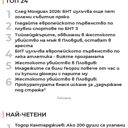
ТОП 24
1
След Мондиал 2026: БНТ излъчва още пет
големи събития пряко
2
Гледайте европейското първенство по
плувни спортове по БНТ 3
3
Тийнейджърите, обвинени в жестокото
убийство на мъж в Пловдив, остават в
ареста
4
БНТ излъчва европейското първенство по
лека атлетика - вижте програмата
5
Жестокото убийство в Пловдив:
Младежите са били Георги повече от час и
си купили дюнери с парите му
6
Жестокото убийство в Пловдив:
Прокуратурата внася искане за „задържане
под стража“
Реклама
НАЙ-ЧЕТЕНИ
Тодор Кантарджиев: Ако 200 души са ухапани