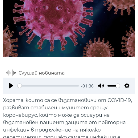
Слушай новината
-01:36
Play
Mute
Setti
Хората, които са се възстановили от COVID-19,
развиват стабилен имунитет срещу
коронавирус, който може да осигури на
възстановен пациент защита от повторна
инфекция в продължение на няколко
десетилетия, дори ако самата инфекция е