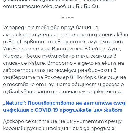
относително лека, съобщи Би Би Си.
Реклама
Успоредно с това две проучвания на
американски учени стигнаха до този неочакван
извод. Първото - проведено от имунолози от
Университета на Вашингтон в Сейнт Луис,
Мисури - беше публикувано тази седмица в
списание Nature. Второто – е дело на екипа на
лабораторията по молекулярна биология в
университета Рокфелер в Ню Йорк, все още не
е тествано от научната общност и досега е
публикувано като неокончателно заключение.
„Nature“: Производството на антитела след
инфекция с COVID-19 продължава цял живот
Доскоро се смяташе, че имунитетът срещу
коронавирусна инфекция няма да продължи