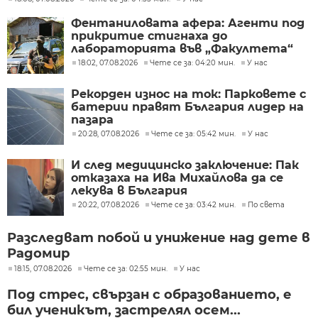
Фентаниловата афера: Агенти под
прикритие стигнаха до
лабораторията във „Факултета“
18:02, 07.08.2026
Чете се за: 04:20 мин.
У нас
Рекорден износ на ток: Парковете с
батерии правят България лидер на
пазара
20:28, 07.08.2026
Чете се за: 05:42 мин.
У нас
И след медицинско заключение: Пак
отказаха на Ива Михайлова да се
лекува в България
20:22, 07.08.2026
Чете се за: 03:42 мин.
По света
Разследват побой и унижение над дете в
Радомир
18:15, 07.08.2026
Чете се за: 02:55 мин.
У нас
Под стрес, свързан с образованието, е
бил ученикът, застрелял осем...