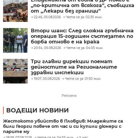
„по-критична от всякога“, съобщиха
от „Лекари без граници“
22:46, 05.08.2026
Чете се за: 02:35 мин.
Втори шанс: След сложна гръбначна
операция 15-годишен състезател по
борба отново е на крака
20:54, 05.08.2026
Чете се за: 04:05 мин.
Три главни дирекции поемат
дейностите на Регионалните
здравни инспекции
19:07, 05.08.2026
Чете се за: 01:50 мин.
Реклама
ВОДЕЩИ НОВИНИ
Жестокото убийство в Пловдив: Младежите са
били Георги повече от час и си купили дюнери с
парите му
18:08, 07.08.2026
Чете се за: 04:55 мин.
У нас