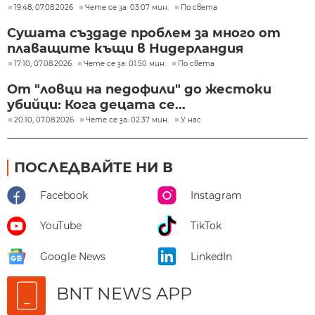
19:48, 07.08.2026
Чете се за: 03:07 мин.
По света
Сушата създаде проблем за много от
плаващите къщи в Нидерландия
17:10, 07.08.2026
Чете се за: 01:50 мин.
По света
От "ловци на педофили" до жестоки
убийци: Кога децата се...
20:10, 07.08.2026
Чете се за: 02:37 мин.
У нас
ПОСЛЕДВАЙТЕ НИ В
Facebook
Instagram
YouTube
TikTok
Google News
LinkedIn
BNT NEWS APP