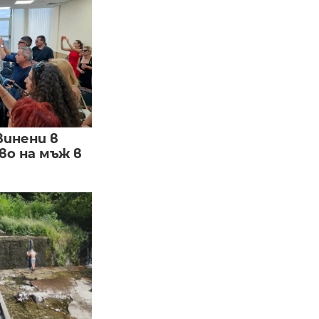
винени в
о на мъж в