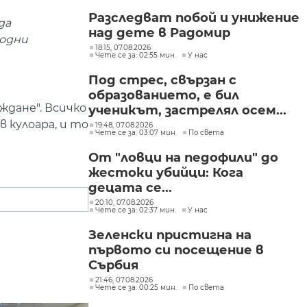
Разследват побой и унижение
да
над дете в Радомир
родни
18:15, 07.08.2026
Чете се за: 02:55 мин.
У нас
Под стрес, свързан с
образованието, е бил
дане". Всичко
ученикът, застрелял осем...
в кулоара, и то
19:48, 07.08.2026
Чете се за: 03:07 мин.
По света
От "ловци на педофили" до
жестоки убийци: Кога
децата се...
20:10, 07.08.2026
Чете се за: 02:37 мин.
У нас
Зеленски пристигна на
първото си посещение в
Сърбия
21:46, 07.08.2026
Чете се за: 00:25 мин.
По света