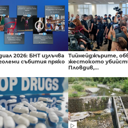
иал 2026: БНТ излъчва
Тийнейджърите, об
големи събития пряко
жестокото убийств
Пловдив,...