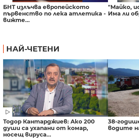
БНТ излъчва европейското
"Майко, и
първенство по лека атлетика -
Има ли об
вижте...
НАЙ-ЧЕТЕНИ
Тодор Кантарджиев: Ако 200
38-годиш
души са ухапани от комар,
водите н
носещ вируса...