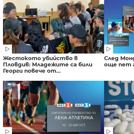
Жестокото убийство в
След Монд
Пловдив: Младежите са били
още пет 
Георги повече от...