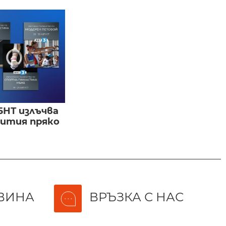
БНТ излъчва
бития пряко
ВИНА
ВРЪЗКА С НАС