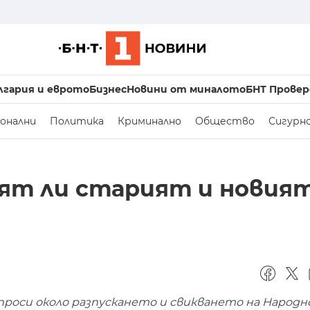
лгария и еврото
Бизнес
Новини от миналото
БНТ Провер
онални
Политика
Криминално
Общество
Сигурн
пят ли старият и новия
оси около разпускането и свикването на Народн