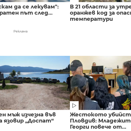
скам да се лекувам":
В 21 области за утр
ратен път след...
оранжев код за опас
температури
Реклама
ен мъж изчезна във
Жестокото убийст
а язовир „Доспат“
Пловдив: Младежите
Георги повече от...