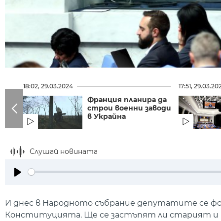
18:02, 29.03.2024
17:51, 29.03.20
Франция планира да
строи военни заводи
в Украйна
Слушай новината
Play
И днес в Народното събрание депутатите се фо
Конституцията. Ще се застъпят ли старият и 