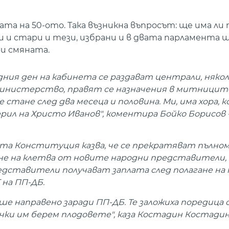
та на 50-ото. Така възникна въпросът: ще има ли 
и и стари и тези, избрани и в двата парламента 
ри смяната.
едния ден на кабинета се раздават централи, няко
министерство, правят се назначения в митниците
тане след два месеца и половина. Ми, има хора, к
рил на Христо Иванов", коментира Бойко Борисов 
ата Конституция казва, че се прекратяват пълн
е на клетва от новите народни представители, 
дставители получават заплата след полагане на 
на ПП-ДБ.
еше направено заради ПП-ДБ. Те заложиха поредица
ки им берем плодовете", каза Костадин Костадин