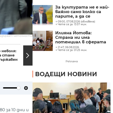
Главчев?
За културата не е най-
важно само колко са
парите, а да се
изплащат навреме,
09:00, 07.08.2026 (обновена)
Чете се за: 13:57 мин.
заяви министър Евтим
Милошев
Илияна Йотова:
съдържат неточности.
Страна ни има
потенциал в сферата
17:27, 29.03.2024
16:54,
на изкуствения
21:47, 06.08.2026
Чете се за: 01:25 мин.
 неволя:
Конференция по повод
интелект и бизнесът
а стане
20 години България в
забелязва тези
държавен
НАТО се проведе в
перспективи
Реклама
София
ВОДЕЩИ НОВИНИ
ute
Settings
 за 10 дни и