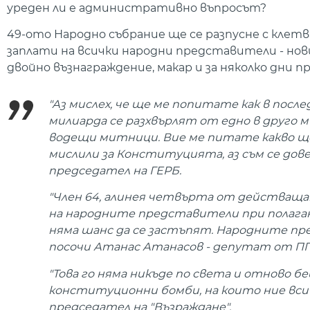
уреден ли е административно въпросът?
49-ото Народно събрание ще се разпусне с клетва
заплати на всички народни представители - нов
двойнo възнаграждение, макар и за няколко дни п
"Аз мислех, че ще ме попитате как в посл
милиарда се разхвърлят от едно в друго 
водещи митници. Вие ме питате какво ще с
мислили за Конституцията, аз съм се дове
председател на ГЕРБ.
"Член 64, алинея четвърта от действащ
на народните представители при полаган
няма шанс да се застъпят. Народните пре
посочи Атанас Атанасов - депутат от ПГ 
"Това го няма никъде по света и отново б
конституционни бомби, на които ние всич
председател на "Възраждане".