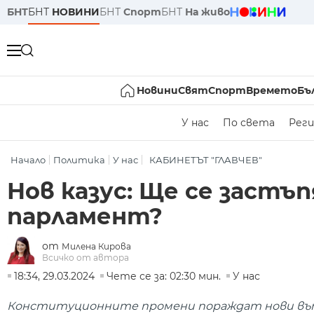
БНТ
БНТ
НОВИНИ
БНТ
Спорт
БНТ
На живо
Новини
Свят
Спорт
Времето
Бъ
У нас
По света
Реги
Начало
Политика
У нас
КАБИНЕТЪТ "ГЛАВЧЕВ"
Нов казус: Ще се застъ
парламент?
от
Милена Кирова
Всичко от автора
18:34, 29.03.2024
Чете се за: 02:30 мин.
У нас
Конституционните промени пораждат нови въпр