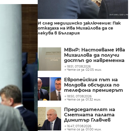
И след медицинско заключение: Пак
отказаха на Ива Михайлова да се
лекува в България
МВнР: Настояваме Ива
Михаилова да получи
достъп до навременна
и адекватна
18:51, 07.08.2026
Чете се за: 02:05 мин.
медицинска грижа
Европейския път на
Молдова обсъдиха по
телефона премиерът
Радев и молдовският
18:50, 07.08.2026
Чете се за: 01:32 мин.
му колега Тофан
Председателят на
Сметната палата
Димитър Главчев
проверява служебния
16:47, 07.08.2026
Чете се за: 01:00 мин.
премиер Димитър