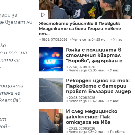
пари за
ще вземат ли
Жестокото убийство в Пловдив:
Младежите са били Георги повече
от...
18:08, 07.08.2026
Чете се за: 04:55 мин.
У нас
лко
Гонка с полицията в
 и то - на
столичния квартал
оито са
"Борово", задържан е
мъж, у когото са
-
22:50, 07.08.2026
Чете се за: 02:05 мин.
У нас
намерени 460 000 евро
Рекорден износ на ток:
омощията
Парковете с батерии
правят България лидер
така че
на пазара
20:28, 07.08.2026
клетва",
Чете се за: 05:42 мин.
У нас
И след медицинско
заключение: Пак
 от
отказаха на Ива
ов -
Михайлова да се лекува
20:22, 07.08.2026
Чете се за: 03:42 мин.
По света
в България