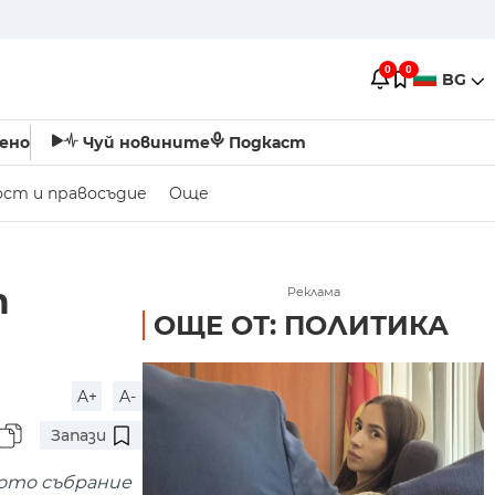
0
0
BG
ено
Чуй новините
Подкаст
ост и правосъдие
Още
т
Реклама
ОЩЕ ОТ: ПОЛИТИКА
A+
A-
Запази
ото събрание