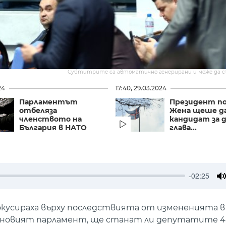
Субтитрите са автоматично генерирани и може да 
24
17:40, 29.03.2024
Парламентът
Президент по
отбеляза
Жена щеше д
членството на
кандидат за 
България в НАТО
глава...
-02:25
M
кусираха върху последствията от измененията в
новият парламент, ще станат ли депутатите 480