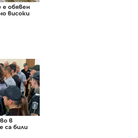
е е обявен
но високи
во в
 са били