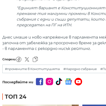
"Единият вариант е Конституционният съд
премахне тия малоумни промени в Консти
събрания с едни и същи депутати, които я
председател на ПГ на ИТН.
Днес имаше и ново напрежение в парламента меж
започна от забележка за просрочено време за декл
- в парламента с рекордно нисък рейтинг.
Сподели
#промените в Конституцията
#Народно събрание
#П
Последвайте ни
ТОП 24