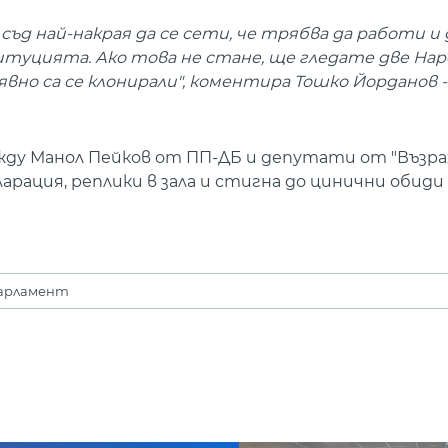
 най-накрая да се сети, че трябва да работи и 
туцията. Ако това не стане, ще гледате две На
вно са се клонирали", коментира Тошко Йорданов -
ду Манол Пейков от ПП-ДБ и депутати от "Възраж
арация, реплики в зала и стигна до цинични обиди 
арламент