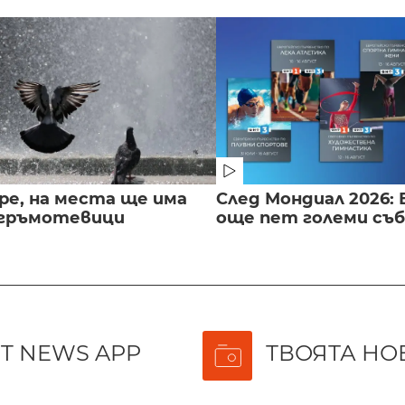
ре, на места ще има
След Мондиал 2026: 
 гръмотевици
още пет големи съ
T NEWS APP
ТВОЯТА НО