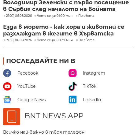
Володимир Зеленски с първо посещение
в Сърбия след началото на войната
21:07, 06.08.2026
Чете се за: 01:00 мин.
По света
Езда в морето - как хора и животни се
разхлаждат в жегите в Хърватска
21:59, 06.08.2026
Чете се за: 00:37 мин.
По света
ПОСЛЕДВАЙТЕ НИ В
Facebook
Instagram
YouTube
TikTok
Google News
LinkedIn
BNT NEWS APP
Всичко най-важно в твоя телефон