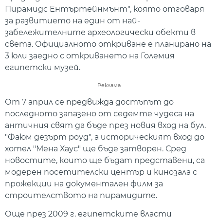
Пирамидс Ентъртейнмънт", която отговаря
за развитието на един от най-
забележителните археологически обекти в
света. Официалното откриване е планирано на
3 юли заедно с откриването на Големия
египетски музей.
Реклама
От 7 април се предвижда достъпът до
последното запазено от седемте чудеса на
античния свят да бъде през новия вход на бул.
"Фаюм дезърт роуд", а историческият вход до
хотел "Мена Хаус" ще бъде затворен. Сред
новостите, които ще бъдат представени, са
модерен посетителски център и кинозала с
прожекции на документален филм за
строителството на пирамидите.
Още през 2009 г. египетските власти