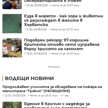
Обсерваторията в Рожен
22:06, 06.08.2026
Чете се за: 01:07 мин.
Езда в морето - как хора и животни
се разхлаждат в жегите в
Хърватска
21:59, 06.08.2026
Чете се за: 00:37 мин.
Подобрен рекорд: 97-годишна
британка отново летя изправена
върху крилото на самолет
19:20, 06.08.2026
Чете се за: 00:37 мин.
Реклама
ВОДЕЩИ НОВИНИ
Продължават усилията за овладяване на пожара на
магистрала "Тракия" (ОБОБЩЕНИЕ)
22:53, 06.08.2026
Чете се за: 03:10 мин.
У нас
Бдение в Кричим с надежда за