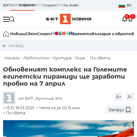
БНТ
БНТ
НОВИНИ
БНТ
Спорт
БНТ
На живо
BG
0
0
Новини
Свят
Спорт
Времето
България и еврото
Би
НАЗАД
Начало
Любопитно
Култура
Още
По света
Обновеният комплекс на Големите
египетски пирамиди ще заработи
пробно на 7 април
A+
A-
БНТ
от
, Източник: БТА
13:31, 19.03.2025
Чете се за: 02:15 мин.
Запази
По света