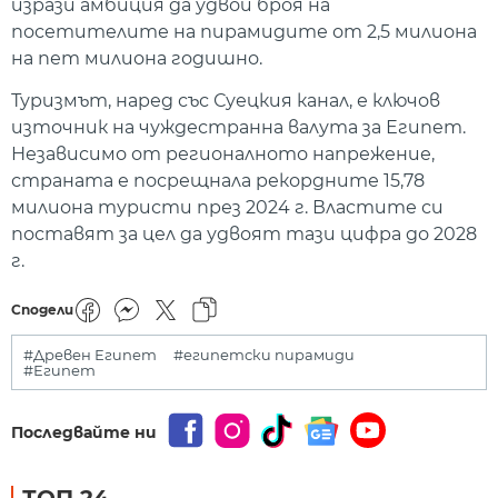
изрази амбиция да удвои броя на
посетителите на пирамидите от 2,5 милиона
на пет милиона годишно.
Туризмът, наред със Суецкия канал, е ключов
източник на чуждестранна валута за Египет.
Независимо от регионалното напрежение,
страната е посрещнала рекордните 15,78
милиона туристи през 2024 г. Властите си
поставят за цел да удвоят тази цифра до 2028
г.
Сподели
#Древен Египет
#египетски пирамиди
#Египет
Последвайте ни