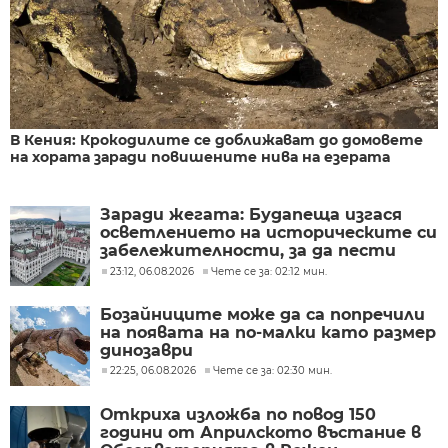
В Кения: Крокодилите се доближават до домовете
на хората заради повишените нива на езерата
Заради жегата: Будапеща изгася
осветлението на историческите си
забележителности, за да пести
енергия
23:12, 06.08.2026
Чете се за: 02:12 мин.
Бозайниците може да са попречили
на появата на по-малки като размер
динозаври
22:25, 06.08.2026
Чете се за: 02:30 мин.
Откриха изложба по повод 150
години от Априлското въстание в