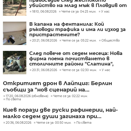
правосъдие след жестокото
убийство на млад мъж в Пловдив от
тийнейджъри
18:10, 06.08.2026
Чете се за: 04:25 мин.
У нас
В капана на фентанила: Кой
ръководи трафика и има ли изход за
пристрастените?
20:21, 06.08.2026
Чете се за: 05:22 мин.
Общество
След повече от седем месеца: Нова
фирма поема почистването в
столичните райони "Слатина",
"Подуяне" и "Изгрев"
20:31, 06.08.2026
Чете се за: 02:30 мин.
У нас
Откритият дрон в Лайпциг: Берлин
съобщи за "нов сценарий на...
17:20, 06.08.2026 (обновена)
Чете се за: 02:22 мин.
По света
Киев порази две руски рафинерии, най-
малко седем души загинаха при...
20:36, 06.08.2026
Чете се за: 00:50 мин.
По света