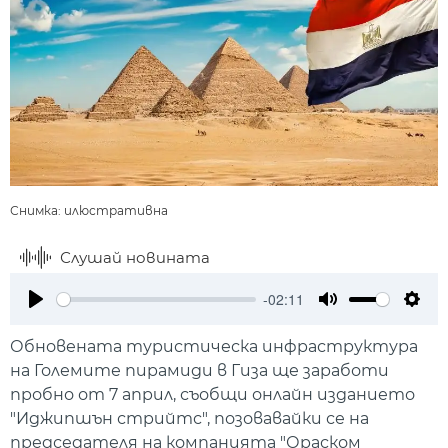
Снимка: илюстративна
Слушай новината
-02:11
Play
Mute
Setti
Обновената туристическа инфраструктура
на Големите пирамиди в Гиза ще заработи
пробно от 7 април, съобщи онлайн изданието
"Иджипшън стрийтс", позовавайки се на
председателя на компанията "Ораском