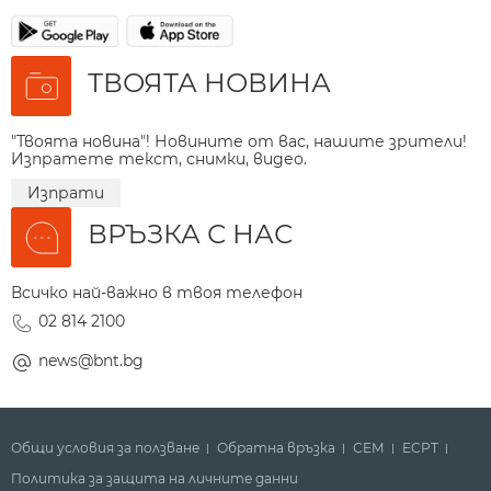
ТВОЯТА НОВИНА
"Твоята новина"! Новините от вас, нашите зрители!
Изпратете текст, снимки, видео.
Изпрати
ВРЪЗКА С НАС
Всичко най-важно в твоя телефон
02 814 2100
news@bnt.bg
Общи условия за ползване
Обратна връзка
СЕМ
ECPT
Политика за защита на личните данни