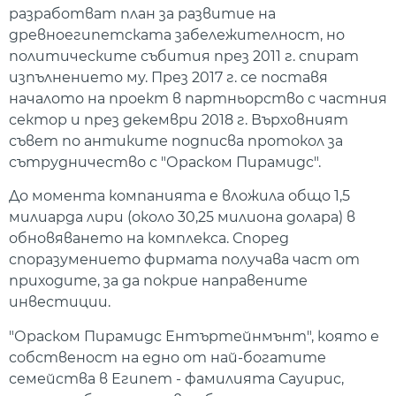
разработват план за развитие на
древноегипетската забележителност, но
политическите събития през 2011 г. спират
изпълнението му. През 2017 г. се поставя
началото на проект в партньорство с частния
сектор и през декември 2018 г. Върховният
съвет по антиките подписва протокол за
сътрудничество с "Ораском Пирамидс".
До момента компанията е вложила общо 1,5
милиарда лири (около 30,25 милиона долара) в
обновяването на комплекса. Според
споразумението фирмата получава част от
приходите, за да покрие направените
инвестиции.
"Ораском Пирамидс Ентъртейнмънт", която е
собственост на едно от най-богатите
семейства в Египет - фамилията Сауирис,