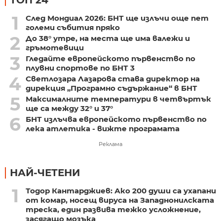
ТОП 24
1
След Мондиал 2026: БНТ ще излъчи още пет
големи събития пряко
2
До 38° утре, на места ще има валежи и
гръмотевици
3
Гледайте европейското първенство по
плувни спортове по БНТ 3
4
Светлозара Лазарова става директор на
дирекция „Програмно съдържание“ в БНТ
5
Максималните температури в четвъртък
ще са между 32° и 37°
6
БНТ излъчва европейското първенство по
лека атлетика - вижте програмата
Реклама
НАЙ-ЧЕТЕНИ
1
Тодор Кантарджиев: Ако 200 души са ухапани
от комар, носещ вируса на Западнонилската
треска, един развива тежко усложнение,
засягащо мозъка