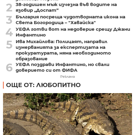
2
38-годишен мъж изчезна във водите на
язовир „Доспат“
3
България посреща чудотворната икона на
Света Богородица – "Хавайска"
4
УЕФА готви вот на недоверие срещу Джани
Инфантино
5
Ива Михайлова: Полицаят, направил
измерванията за експертизата на
прокуратурата, няма необходимото
образование
6
УЕФА поздрави Инфантино, но свали
доверието си от ФИФА
Реклама
ОЩЕ ОТ: ЛЮБОПИТНО