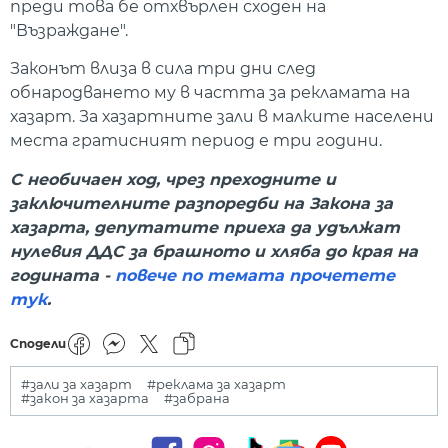
преди това бе отхвърлен сходен на
"Възраждане".
Законът влиза в сила три дни след
обнародването му в частта за рекламата на
хазарт. За хазартните зали в малките населени
места гратисният период е три години.
С необичаен ход, чрез преходните и
заключителните разпоредби на Закона за
хазарта, депутатите приеха да удължат
нулевия ДДС за брашното и хляба до края на
годината -
повече по темата прочетете
тук
.
Сподели
#зали за хазарт
#реклама за хазарт
#закон за хазарта
#забрана