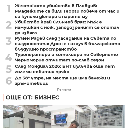
1
Жестокото убийство в Пловдив:
Младежите са били Георги повече от час и
си купили дюнери с парите му
2
Убийство край Слънчев бряг: Мъж е
намушкан с нож, заподозреният се опитал
да избяга
3
Румен Радев след заседание на Съвета по
сигурността: Дрон е нахлул в българското
въздушно пространство
4
Туроператори и хотелиери по Северното
Черноморие отчитат по-слаб сезон
5
След Мондиал 2026: БНТ излъчва още пет
големи събития пряко
6
До 38° утре, на места ще има валежи и
гръмотевици
Реклама
ОЩЕ ОТ: БИЗНЕС