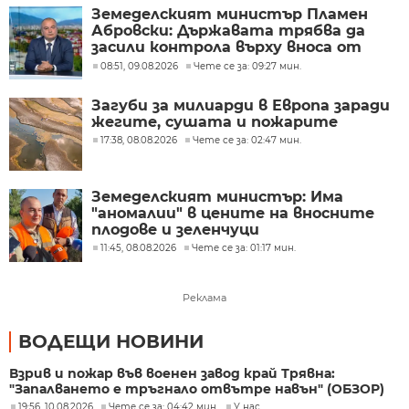
Земеделският министър Пламен
Абровски: Държавата трябва да
засили контрола върху вноса от
трети страни
08:51, 09.08.2026
Чете се за: 09:27 мин.
Загуби за милиарди в Европа заради
жегите, сушата и пожарите
17:38, 08.08.2026
Чете се за: 02:47 мин.
Земеделският министър: Има
"аномалии" в цените на вносните
плодове и зеленчуци
11:45, 08.08.2026
Чете се за: 01:17 мин.
Реклама
ВОДЕЩИ НОВИНИ
Взрив и пожар във военен завод край Трявна:
"Запалването е тръгнало отвътре навън" (ОБЗОР)
19:56, 10.08.2026
Чете се за: 04:42 мин.
У нас