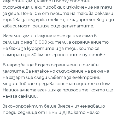
хазартни зали, както и върху спортни
съоръжения и екипировка, с изключение на тази
за деца. Поне 10% от площта на такива реклами
трябва да съдържа текст, че хазартът води до
зависимост, решиха още депутатите.
Игрални зали и казина може да има само в
селища с над 10 000 жители, а ограничението
не важи за курортите и за тези, които се
намират до 30 км от граничните пунктове.
В наредба ще бъдат ограничени и онлайн
залозите. За незаконно съдържание на реклама
на хазарт ще следи Съвета за електронни
медии. Той ще предава констатациите си към
Националната агенция за приходите, която ще
налага санкции.
Законопроектът беше внесен изненадващо
преди седмица от ГЕРБ и ДПС, като малко