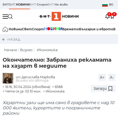
БНТ
БНТ
НОВИНИ
БНТ
Спорт
БНТ
На живо
BG
8
0
Новини
Свят
Спорт
Времето
България и еврото
Би
НАЗАД
Начало
Бизнес
Икономика
Окончателно: Забраниха рекламата
на хазарт в медиите
Десислава Маркова
A+
A-
от
Всичко от автора
16:16, 30.04.2024 (обновена)
6588
Запази
Чете се за: 02:10 мин.
Икономика
Хазартни зали ще има само в градовете с над 10
000 жители, курортите и пограничните
райони