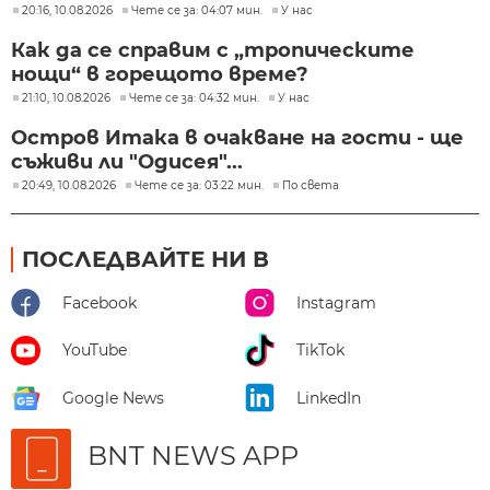
20:16, 10.08.2026
Чете се за: 04:07 мин.
У нас
Как да се справим с „тропическите
нощи“ в горещото време?
21:10, 10.08.2026
Чете се за: 04:32 мин.
У нас
Остров Итака в очакване на гости - ще
съживи ли "Одисея"...
20:49, 10.08.2026
Чете се за: 03:22 мин.
По света
ПОСЛЕДВАЙТЕ НИ В
Facebook
Instagram
YouTube
TikTok
Google News
LinkedIn
BNT NEWS APP