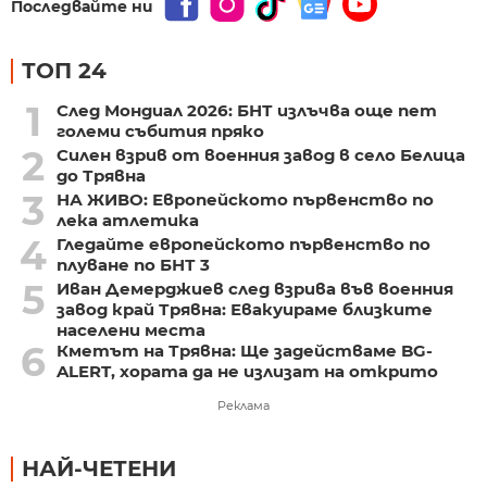
Последвайте ни
ТОП 24
1
След Мондиал 2026: БНТ излъчва още пет
големи събития пряко
2
Силен взрив от военния завод в село Белица
до Трявна
3
НА ЖИВО: Европейското първенство по
лека атлетика
4
Гледайте европейското първенство по
плуване по БНТ 3
5
Иван Демерджиев след взрива във военния
завод край Трявна: Евакуираме близките
населени места
6
Кметът на Трявна: Ще задействаме BG-
ALERT, хората да не излизат на открито
Реклама
НАЙ-ЧЕТЕНИ