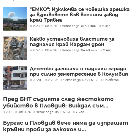
"ЕМКО": Изключва се човешка грешка
за взривовете във военния завод
край Трявна
15:23, 10.08.2026
Чете се за: 01:50 мин.
У нас
Какво установиха властите за
падналия край Кардам дрон
17:52, 10.08.2026
Чете се за: 04:40 мин.
У нас
Десетки загинали и паднали сгради
при силно земетресение в Колумбия
20:20, 10.08.2026
Чете се за: 02:27 мин.
По света
Пред БНТ съдията след жестокото
убийство в Пловдив: Виждал съм...
20:10, 10.08.2026
Чете се за: 05:15 мин.
У нас
Бургас и Пловдив вече няма да изпращат
кръвни проби за алкохол и...