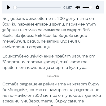
-01:57
Play
Mute
Setti
Без дебат, с гласовете на 200 депутати от
всички парламентарни групи, парламентът
забрани напълно рекламата на хазарт във
всякаква форма във всички видове медии -
телевизия, радио, печатни издания и
електронни страници.
Единствено изключение правят игрите от
"Спортния тотализатор", тъй като те
правят отчисление за спорт и култура.
Реклама
Остава разрешена рекламата на хазарт върху
билбордове, които се намират на разстояние
не по-малко от 300 метра от училища, детски
градини, университети, върху самите