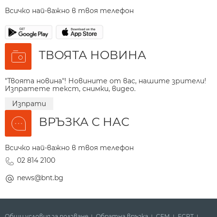
Всичко най-важно в твоя телефон
ТВОЯТА НОВИНА
"Твоята новина"! Новините от вас, нашите зрители!
Изпратете текст, снимки, видео.
Изпрати
ВРЪЗКА С НАС
Всичко най-важно в твоя телефон
02 814 2100
news@bnt.bg
Общи условия за ползване
Обратна връзка
СЕМ
ECPT