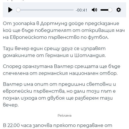
-00:41
Play
Mute
Setti
От зоопарка в Дортмунд дойде предсказание
кой ще бъде победителят от откриващия мач
на Европейското първенство по футбол.
Тази вечер един срещу друг се изправят
домакините от Германия и Шотландия.
Според орангутана Валтер срещата ще бъде
спечелена от германския национален отбор.
Валтер има опит от предишни световни и
европейски първенства, но дали този път е
познал изхода от двубоя ще разберем тази
вечер.
Реклама
В 22.00 часа започва прякото предаване от