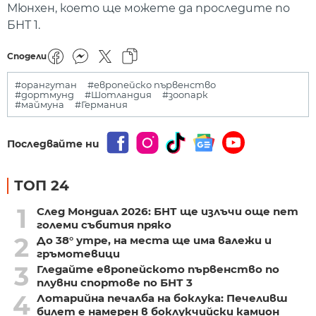
Мюнхен, което ще можете да проследите по
БНТ 1.
Сподели
#орангутан
#европейско първенство
#дортмунд
#Шотландия
#зоопарк
#маймуна
#Германия
Последвайте ни
ТОП 24
1
След Мондиал 2026: БНТ ще излъчи още пет
големи събития пряко
2
До 38° утре, на места ще има валежи и
гръмотевици
3
Гледайте европейското първенство по
плувни спортове по БНТ 3
4
Лотарийна печалба на боклука: Печеливш
билет е намерен в боклукчийски камион