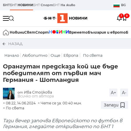
БНТ
БНТ
НОВИНИ
БНТ
Спорт
БНТ
На живо
BG
7
0
Новини
Свят
Спорт
Времето
България и еврото
Би
НАЗАД
Начало
Любопитно
Още
Европа
По света
Орангутан предсказа кой ще бъде
победителят от първия мач
Германия - Шотландия
Ива Стойкова
A+
A-
от
Всичко от автора
08:22, 14.06.2024
Чете се за: 00:40 мин.
Запази
По света
Тази вечер започва Европейското по футбол в
Германия, гледайте откриването по БНТ 1