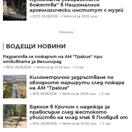
божества“ в Националния
археологически институт с музей
при БАН
20:57, 05.08.2026
Чете се за: 03:02 мин.
Реклама
ВОДЕЩИ НОВИНИ
Разраства се пожарът на АМ "Тракия" при
отбивката за Велинград
18:03, 06.08.2026
Чете се за: 01:45 мин.
У нас
Километрично задръстване по
обходните маршрути след пожара
на АМ "Тракия"
18:19, 06.08.2026
Чете се за: 03:05 мин.
У нас
Бдение в Кричим с надежда за
правосъдие след жестокото
убийство на млад мъж в Пловдив от
тийнейджъри
18:10, 06.08.2026
Чете се за: 04:20 мин.
У нас