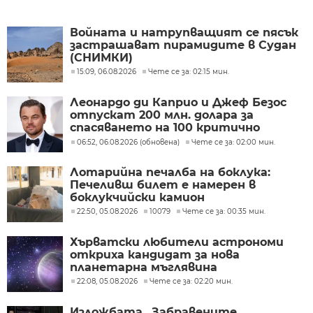
Войната и натрупващият се пясък
застрашават пирамидите в Судан
(СНИМКИ)
15:09, 06.08.2026
Чете се за: 02:15 мин.
Леонардо ди Каприо и Джеф Безос
отпускат 200 млн. долара за
спасяването на 100 критично
застрашени вида
06:52, 06.08.2026 (обновена)
Чете се за: 02:00 мин.
Лотарийна печалба на боклука:
Печеливш билет е намерен в
боклукчийски камион
22:50, 05.08.2026
10079
Чете се за: 00:35 мин.
Хърватски любители астрономи
откриха кандидат за нова
планетарна мъглявина
22:08, 05.08.2026
Чете се за: 02:20 мин.
Изложбата „Забравените