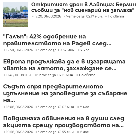
Откритият дрон в Лайпциг: Берлин
съобщи за "нов сценарий на заплаха"
17:20, 06.08.2026
Чете се за: 02:17 мин.
По света
"Галъп": 42% одобрение на
правителството на Радев след...
12:50, 06.08.2026
Чете се за: 03:52 мин.
У нас
Европа продължава да е в изгарящата
хватка на лятото, захлаждане се...
11:46, 06.08.2026
Чете се за: 02:15 мин.
По света
Съдът спря предварителното
изпълнение на заповедите за събаряне
на...
15:06, 06.08.2026
Чете се за: 01:02 мин.
У нас
Повдигнаха обвинения на 8 души след
акцията срещу производството на...
10:56, 06.08.2026
Чете се за: 01:55 мин.
У нас