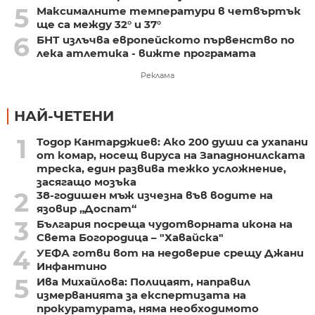
5
Максималните температури в четвъртък
ще са между 32° и 37°
6
БНТ излъчва европейското първенство по
лека атлетика - вижте програмата
Реклама
НАЙ-ЧЕТЕНИ
1
Тодор Кантарджиев: Ако 200 души са ухапани
от комар, носещ вируса на Западнонилската
треска, един развива тежко усложнение,
засягащо мозъка
2
38-годишен мъж изчезна във водите на
язовир „Доспат“
3
България посреща чудотворната икона на
Света Богородица – "Хавайска"
4
УЕФА готви вот на недоверие срещу Джани
Инфантино
5
Ива Михайлова: Полицаят, направил
измерванията за експертизата на
прокуратурата, няма необходимото