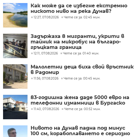
Как може да се избегне екстремно
ниското ниво на река Дунав?
12:27, 07.08.2026
Чете се за: 02:45 мин.
Задържаха 8 мигранти, укрити в
тайник на микробус на българо-
гръцката граница
12:11, 07.08.2026
Чете се за: 01:40 мин.
Малолетни деца биха свой връстник
в Радомир
11:56, 07.08.2026
Чете се за: 00:45 мин.
83-годишна жена даде 5000 евро на
телефонни измамници в Бургаско
11:40, 07.08.2026
Чете се за: 00:52 мин.
Нивото на Дунав падна под минус
100 см, корабоплаването е сериозно