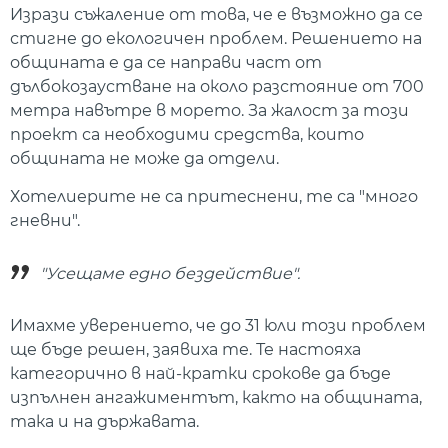
Изрази съжаление от това, че е възможно да се
стигне до екологичен проблем. Решението на
общината е да се направи част от
дълбокозаустване на около разстояние от 700
метра навътре в морето. За жалост за този
проект са необходими средства, които
общината не може да отдели.
Хотелиерите не са притеснени, те са "много
гневни".
"Усещаме едно бездействие".
Имахме уверението, че до 31 юли този проблем
ще бъде решен, заявиха те. Те настояха
категорично в най-кратки срокове да бъде
изпълнен ангажиментът, както на общината,
така и на държавата.