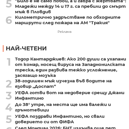
5
"Било е не само побой, а и гавра с жертвата":
Младежи между 14 и 17 г. са пребили до смърт
мъж в Пловдив
6
Километрично задръстване по обходните
маршрути след пожара на АМ "Тракия"
Реклама
НАЙ-ЧЕТЕНИ
1
Тодор Кантарджиев: Ако 200 души са ухапани
от комар, носещ вируса на Западнонилската
треска, един развива тежко усложнение,
засягащо мозъка
2
38-годишен мъж изчезна във водите на
язовир „Доспат“
3
УЕФА готви вот на недоверие срещу Джани
Инфантино
4
До 38° утре, на места ще има валежи и
гръмотевици
5
УЕФА поздрави Инфантино, но свали
доверието си от ФИФА
След Мондиал 2026: БНТ излъчва още пет