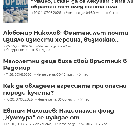
"Майко, искам да се лекувам": Има ли
обратен път след фентанила
10:04, 07.08.2026
Чете се за: 04:50 мин.
У нас
Любомир Николов: Фентанилът почти
изцяло измести хероина, възможно...
07:45, 07.08.2026
Чете се за: 07:42 мин.
Сигурност и правосъдие
Малолетни деца биха свой връстник в
Радомир
11:56, 07.08.2026
Чете се за: 00:45 мин.
У нас
Как да овладеем агресията при опасни
породи кучета?
10:20, 07.08.2026
Чете се за: 05:00 мин.
У нас
Евтим Милошев: Национален фонд
„Култура“ се нуждае от...
09:00, 07.08.2026 (обновена)
Чете се за: 13:57 мин.
У нас