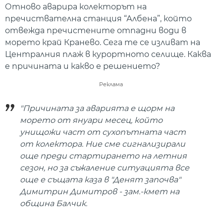
Отново аварира колекторът на
пречиствателна станция “Албена”, който
отвежда пречистените отпадни води в
морето край Кранево. Сега те се изливат на
Централния плаж в курортното селище. Каква
е причината и какво е решението?
Реклама
"Причината за аварията е щорм на
морето от януари месец, който
унищожи част от сухопътната част
от колектора. Ние сме сигнализирали
още преди стартирането на летния
сезон, но за съжаление ситуацията все
още е същата каза в "Денят започва"
Димитрин Димитров - зам.-кмет на
община Балчик.