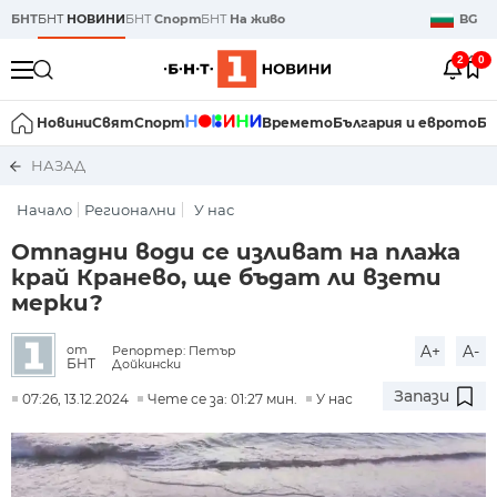
БНТ
БНТ
НОВИНИ
БНТ
Спорт
БНТ
На живо
BG
2
0
Новини
Свят
Спорт
Времето
България и еврото
Би
НАЗАД
Начало
Регионални
У нас
Отпадни води се изливат на плажа
край Кранево, ще бъдат ли взети
мерки?
A+
A-
от
Репортер: Петър
БНТ
Дойкински
Запази
07:26, 13.12.2024
Чете се за: 01:27 мин.
У нас