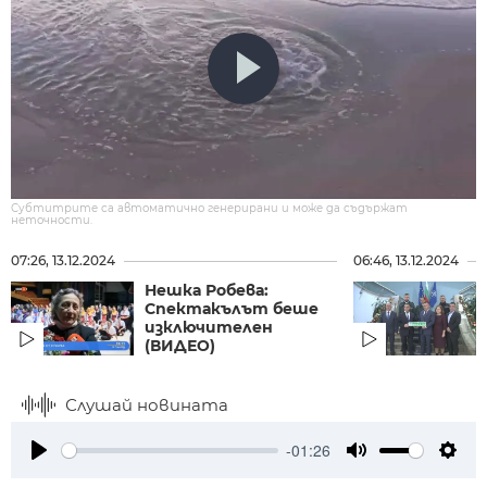
Субтитрите са автоматично генерирани и може да съдържат
неточности.
07:26, 13.12.2024
06:46, 13.12.2024
Нешка Робева:
Спектакълът беше
изключителен
(ВИДЕО)
Слушай новината
-01:26
Play
Mute
Setti