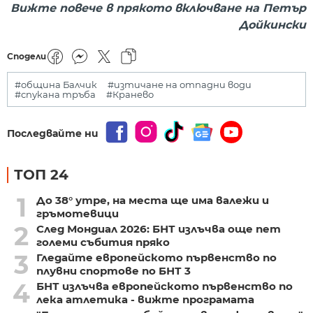
Вижте повече в прякото включване на Петър
Дойкински
Сподели
#община Балчик
#изтичане на отпадни води
#спукана тръба
#Кранево
Последвайте ни
ТОП 24
1
До 38° утре, на места ще има валежи и
гръмотевици
2
След Мондиал 2026: БНТ излъчва още пет
големи събития пряко
3
Гледайте европейското първенство по
плувни спортове по БНТ 3
4
БНТ излъчва европейското първенство по
лека атлетика - вижте програмата