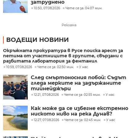
затруднено
10:50, 07.08.2026
Чете се за: 04:07 мин.
Реклама
ВОДЕЩИ НОВИНИ
Окръжната прокуратура в Русе поиска арест за
петима от участниците в групите, свързани с
разбитата лаборатория за фентанил
10:59, 07.08.2026
Чете се за: 02:50 мин.
У нас
След смъртоносния побой: Съдът
гледа мерките на задържаните
тийнейджъри
12:21, 07.08.2026
Чете се за: 02:55 мин.
У нас
Как може да се избегне екстремно
ниското ниво на река Дунав?
12:27, 07.08.2026
Чете се за: 02:45 мин.
У нас