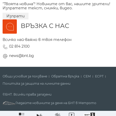
"Твоята новина"! Новините от вас, нашите зрители!
Изпратете текст, снимки, видео.
Изпрати
ВРЪЗКА С НАС
Всичко най-важно в твоя телефон
02 814 2100
news@bnt.bg
Общи условия за ползване
Обратна връзка
СЕМ
ECPT
Политика за защита на личните данни
©БНТ. Всички права запазени
Гледайте новините за деня на БНТ в Метрото