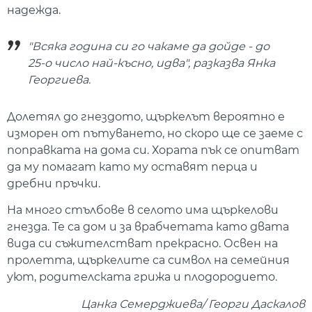
надежда.
"Всяка година си го чакаме да дойде - до
25-о число най-късно, идва", разказва Янка
Георгиева.
Долетял до гнездото, щъркелът вероятно е
изморен от пътуването, но скоро ще се заеме с
поправката на дома си. Хората пък се опитват
да му помагат като му оставят перца и
дребни пръчки.
На много стълбове в селото има щъркелови
гнезда. Те са дом и за врабчетата като двата
вида си съжителстват прекрасно. Освен на
пролетта, щъркелите са символ на семейния
уют, родителската грижа и плодородието.
Цанка Семерджиева/ Георги Даскалов