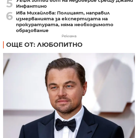
5
УЕФА готви вот на недоверие срещу Джани
Инфантино
6
Ива Михайлова: Полицаят, направил
измерванията за експертизата на
прокуратурата, няма необходимото
образование
Реклама
ОЩЕ ОТ: ЛЮБОПИТНО