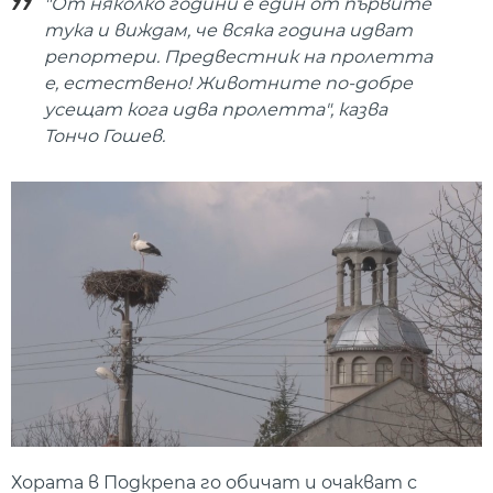
"От няколко години е един от първите
тука и виждам, че всяка година идват
репортери. Предвестник на пролетта
е, естествено! Животните по-добре
усещат кога идва пролетта", казва
Тончо Гошев.
Хората в Подкрепа го обичат и очакват с