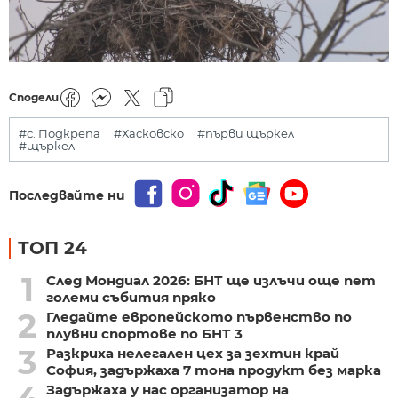
Сподели
#с. Подкрепа
#Хасковско
#първи щъркел
#щъркел
Последвайте ни
ТОП 24
1
След Мондиал 2026: БНТ ще излъчи още пет
големи събития пряко
2
Гледайте европейското първенство по
плувни спортове по БНТ 3
3
Разкриха нелегален цех за зехтин край
София, задържаха 7 тона продукт без марка
Задържаха у нас организатор на