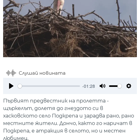
Слушай новината
-01:28
Play
Mute
Setti
Първият предвестник на пролетта -
щъркелът, долетя до гнездото си в
хасковското село Подкрепа и зарадва рано, рано
местните жители. Дончо, както го наричат в
Подкрепа, е атракция в селото, но и местен
любимец.