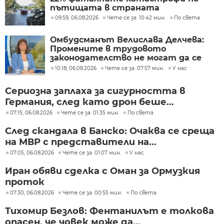
пътищата в страната
09:59, 06.08.2026
Чете се за: 10:42 мин.
По света
Омбудсманът Велислава Делчева:
Промените в трудовото
законодателство не могат да се
правят през бюджета
10:18, 06.08.2026
Чете се за: 07:57 мин.
У нас
Сериозна заплаха за сигурността в
Германия, след като дрон беше...
07:15, 06.08.2026
Чете се за: 01:35 мин.
По света
След скандала в Банско: Очаква се среща
на МВР с представители на...
07:05, 06.08.2026
Чете се за: 01:07 мин.
У нас
Иран обяви сделка с Оман за Ормузкия
проток
07:30, 06.08.2026
Чете се за: 00:55 мин.
По света
Тихомир Безлов: Фентанилът е толкова
опасен, че човек може да...