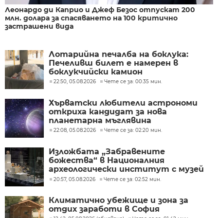
Леонардо ди Каприо и Джеф Безос отпускат 200
млн. долара за спасяването на 100 критично
застрашени вида
Лотарийна печалба на боклука:
Печеливш билет е намерен в
боклукчийски камион
22:50, 05.08.2026
Чете се за: 00:35 мин.
Хърватски любители астрономи
откриха кандидат за нова
планетарна мъглявина
22:08, 05.08.2026
Чете се за: 02:20 мин.
Изложбата „Забравените
божества“ в Националния
археологически институт с музей
при БАН
20:57, 05.08.2026
Чете се за: 02:52 мин.
Климатично убежище и зона за
отдих заработи в София