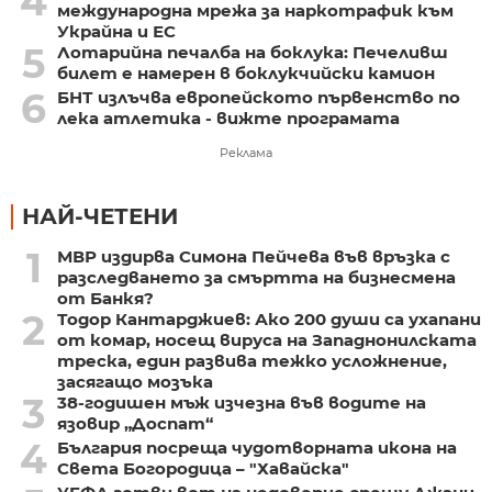
4
международна мрежа за наркотрафик към
Украйна и ЕС
5
Лотарийна печалба на боклука: Печеливш
билет е намерен в боклукчийски камион
6
БНТ излъчва европейското първенство по
лека атлетика - вижте програмата
Реклама
НАЙ-ЧЕТЕНИ
1
МВР издирва Симона Пейчева във връзка с
разследването за смъртта на бизнесмена
от Банкя?
2
Тодор Кантарджиев: Ако 200 души са ухапани
от комар, носещ вируса на Западнонилската
треска, един развива тежко усложнение,
засягащо мозъка
3
38-годишен мъж изчезна във водите на
язовир „Доспат“
4
България посреща чудотворната икона на
Света Богородица – "Хавайска"