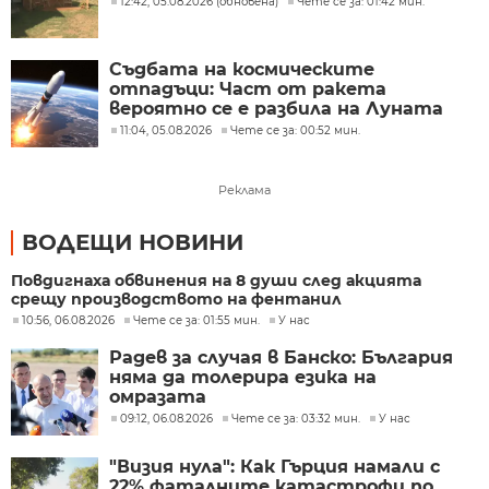
12:42, 05.08.2026 (обновена)
Чете се за: 01:42 мин.
Съдбата на космическите
отпадъци: Част от ракета
вероятно се е разбила на Луната
11:04, 05.08.2026
Чете се за: 00:52 мин.
Реклама
ВОДЕЩИ НОВИНИ
Повдигнаха обвинения на 8 души след акцията
срещу производството на фентанил
10:56, 06.08.2026
Чете се за: 01:55 мин.
У нас
Радев за случая в Банско: България
няма да толерира езика на
омразата
09:12, 06.08.2026
Чете се за: 03:32 мин.
У нас
"Визия нула": Как Гърция намали с
22% фаталните катастрофи по