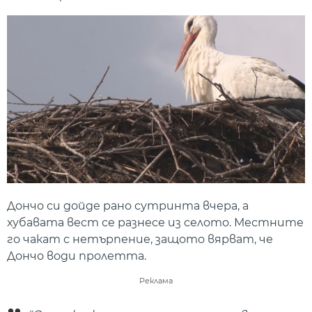
Дончо си дойде рано сутринта вчера, а
хубавата вест се разнесе из селото. Местните
го чакат с нетърпение, защото вярват, че
Дончо води пролетта.
Реклама