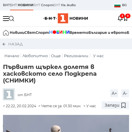
БНТ
БНТ
НОВИНИ
БНТ
Спорт
БНТ
На живо
BG
3
0
Новини
Свят
Спорт
Времето
България и еврото
Би
НАЗАД
Начало
Любопитно
Още
Регионални
У нас
Първият щъркел долетя в
хасковското село Подкрепа
(СНИМКИ)
A+
A-
БНТ
от
Запази
22:22, 20.02.2024
Чете се за: 01:30 мин.
У нас