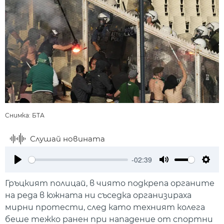
Снимка: БТА
Слушай новината
-02:39
Play
Mute
Setti
Гръцкият полицай, в чиято подкрепа органите
на реда в южната ни съседка организираха
мирни протести, след като техният колега
беше тежко ранен при нападение от спортни