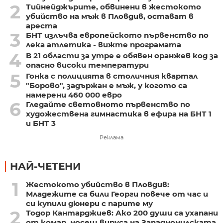
2
Тийнейджърите, обвинени в жестокото
убийство на мъж в Пловдив, остават в
ареста
3
БНТ излъчва европейското първенство по
лека атлетика - вижте програмата
4
В 21 области за утре е обявен оранжев код за
опасно високи температури
5
Гонка с полицията в столичния квартал
"Борово", задържан е мъж, у когото са
намерени 460 000 евро
6
Гледайте световното първенство по
художествена гимнастика в ефира на БНТ 1
и БНТ 3
Реклама
НАЙ-ЧЕТЕНИ
1
Жестокото убийство в Пловдив:
Младежите са били Георги повече от час и
си купили дюнери с парите му
2
Тодор Кантарджиев: Ако 200 души са ухапани
от комар, носещ вируса на Западнонилската