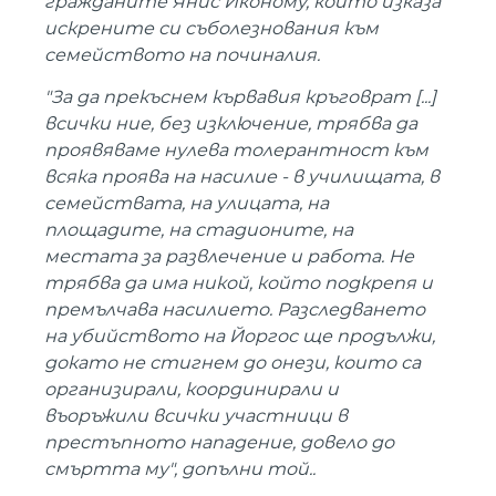
гражданите Янис Иконому, който изказа
искрените си съболезнования към
семейството на починалия.
"За да прекъснем кървавия кръговрат [...]
всички ние, без изключение, трябва да
проявяваме нулева толерантност към
всяка проява на насилие - в училищата, в
семействата, на улицата, на
площадите, на стадионите, на
местата за развлечение и работа. Не
трябва да има никой, който подкрепя и
премълчава насилието. Разследването
на убийството на Йоргос ще продължи,
докато не стигнем до онези, които са
организирали, координирали и
въоръжили всички участници в
престъпното нападение, довело до
смъртта му", допълни той..