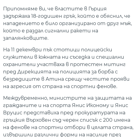
Припомняме ви, че властите в Гърция
задържаха 18-годишен грък, който е обяснил, че
нападението е било организирано от друг мъж,
който е раздал сигнални ракети на
запалянковците.
На 11 декември пък стотици полицейски
служители в южната ни съседка и специални
охранители участваха в протестен митинг
пред Дирекцията на полицията за борба с
безредиците в Атина срещу честите прояви
на агресия от страна на спортни фенове.
Междувременно, министрите на защитата на
гражданите и на спорта Янис Иконому и Янис
Вруцис представиха пред прокуратурата на
гръцкия Върховен съд черен списък с 200 имена
на фенове на спортни отбори в цялата страна,
извършили различни форми на насилие през