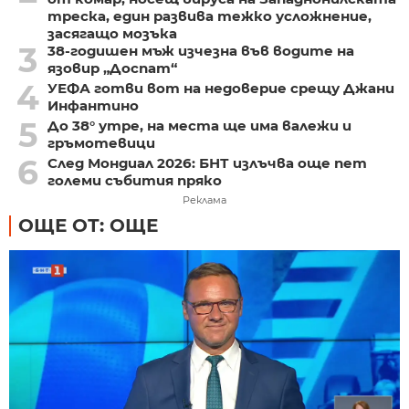
треска, един развива тежко усложнение,
засягащо мозъка
3
38-годишен мъж изчезна във водите на
язовир „Доспат“
4
УЕФА готви вот на недоверие срещу Джани
Инфантино
5
До 38° утре, на места ще има валежи и
гръмотевици
6
След Мондиал 2026: БНТ излъчва още пет
големи събития пряко
Реклама
ОЩЕ ОТ: ОЩЕ