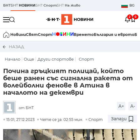
БНТ
БНТ
НОВИНИ
БНТ
Спорт
БНТ
На живо
BG
2
0
Новини
Свят
Спорт
Времето
България и еврото
Би
НАЗАД
Начало
Още
Други спортове
Спорт
Почина гръцкият полицай, който
беше ранен със сигнална ракета от
волейболни фенове в Атина в
началото на декември
A+
A-
БНТ
от
Запази
15:01, 27.12.2023
Чете се за: 02:55 мин.
Спорт