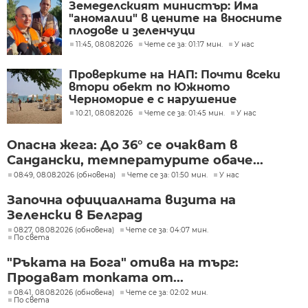
Земеделският министър: Има
"аномалии" в цените на вносните
плодове и зеленчуци
11:45, 08.08.2026
Чете се за: 01:17 мин.
У нас
Проверките на НАП: Почти всеки
втори обект по Южното
Черноморие е с нарушение
10:21, 08.08.2026
Чете се за: 01:45 мин.
У нас
Опасна жега: До 36° се очакват в
Сандански, температурите обаче...
08:49, 08.08.2026 (обновена)
Чете се за: 01:50 мин.
У нас
Започна официалната визита на
Зеленски в Белград
08:27, 08.08.2026 (обновена)
Чете се за: 04:07 мин.
По света
"Ръката на Бога" отива на търг:
Продават топката от...
08:41, 08.08.2026 (обновена)
Чете се за: 02:02 мин.
По света