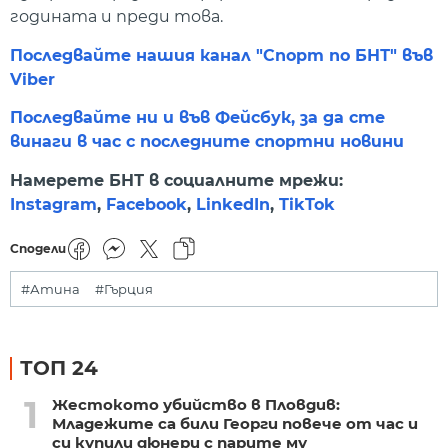
годината и преди това.
Последвайте нашия канал "Спорт по БНТ" във
Viber
Последвайте ни и във Фейсбук, за да сте
винаги в час с последните спортни новини
Намерете БНТ в социалните мрежи:
Instagram
,
Facebook
,
LinkedIn
,
TikTok
Сподели
#Атина
#Гърция
ТОП 24
1
Жестокото убийство в Пловдив:
Младежите са били Георги повече от час и
си купили дюнери с парите му