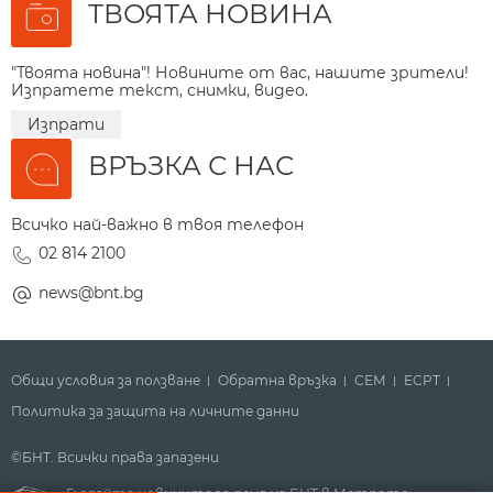
ТВОЯТА НОВИНА
"Твоята новина"! Новините от вас, нашите зрители!
Изпратете текст, снимки, видео.
Изпрати
ВРЪЗКА С НАС
Всичко най-важно в твоя телефон
02 814 2100
news@bnt.bg
Общи условия за ползване
Обратна връзка
СЕМ
ECPT
Политика за защита на личните данни
©БНТ. Всички права запазени