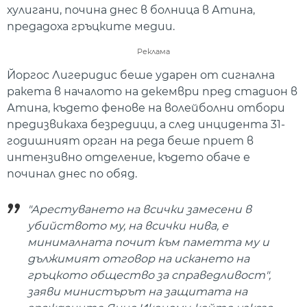
хулигани, почина днес в болница в Атина,
предадоха гръцките медии.
Реклама
Йоргос Лигеридис беше ударен от сигнална
ракета в началото на декември пред стадион в
Атина, където фенове на волейболни отбори
предизвикаха безредици, а след инцидента 31-
годишният орган на реда беше приет в
интензивно отделение, където обаче е
починал днес по обяд.
"Арестуването на всички замесени в
убийството му, на всички нива, е
минималната почит към паметта му и
дължимият отговор на искането на
гръцкото общество за справедливост",
заяви министърът на защитата на