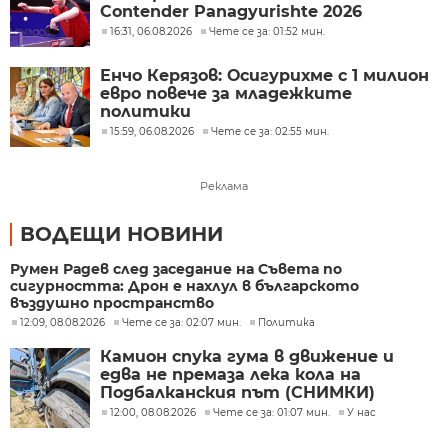
Contender Panagyurishte 2026
16:31, 06.08.2026
Чете се за: 01:52 мин.
Енчо Керязов: Осигурихме с 1 милион
евро повече за младежките
политики
15:59, 06.08.2026
Чете се за: 02:55 мин.
Реклама
ВОДЕЩИ НОВИНИ
Румен Радев след заседание на Съвета по
сигурността: Дрон е нахлул в българското
въздушно пространство
12:09, 08.08.2026
Чете се за: 02:07 мин.
Политика
Камион спука гума в движение и
едва не премаза лека кола на
Подбалканския път (СНИМКИ)
12:00, 08.08.2026
Чете се за: 01:07 мин.
У нас