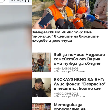
Земеделският министър: Има
"аномалии" в цените на вносните
плодове и зеленчуци
Зов за помощ: Незрящо
семейство от Варна
има нужда да сбъдне
една мечта
09:46, 08.08.2026
Чете се за: 03:55 мин.
ЕКСКЛУЗИВНО ЗА БНТ:
Луис Фонси: "Despacito"
е песента, която ще
изпълнявам до края на
09:00, 08.08.2026
Чете се за: 09:42 мин.
живота си
Методика за
определяне на