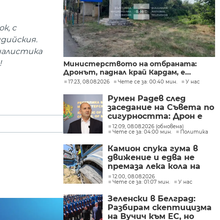
к, с
ндийския.
налистика
!
Министерството на отбраната:
Дронът, паднал край Кардам, е...
17:23, 08.08.2026
Чете се за: 00:40 мин.
У нас
Румен Радев след
заседание на Съвета по
сигурността: Дрон е
нахлул в българското
12:09, 08.08.2026 (обновена)
Чете се за: 04:00 мин.
Политика
въздушно
пространство
Камион спука гума в
движение и едва не
премаза лека кола на
Подбалканския път
12:00, 08.08.2026
Чете се за: 01:07 мин.
У нас
(СНИМКИ)
Зеленски в Белград:
Разбирам скептицизма
на Вучич към ЕС, но