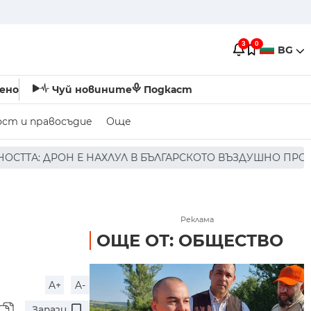
3
0
BG
ено
Чуй новините
Подкаст
ост и правосъдие
Още
ЛУЛ В БЪЛГАРСКОТО ВЪЗДУШНО ПРОСТРАНСТВО * * * НЯМ
Реклама
ОЩЕ ОТ: ОБЩЕСТВО
A+
A-
Запази