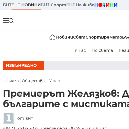
БНТ
БНТ
НОВИНИ
БНТ
Спорт
БНТ
На живо
Новини
Свят
Спорт
Времето
Бъ
У нас
По света
Реги
ИЗВЪНРЕДНО
РУМЕН РАДЕВ СЛ
Начало
Общество
У нас
Премиерът Желязков: Д
българите с мистиката
от
БНТ
18:23, 24.04.2025
Чете се за: 00:45 мин.
У нас