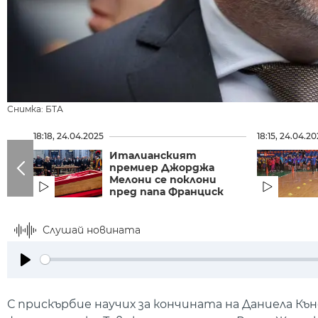
Снимка: БТА
18:18, 24.04.2025
18:15, 24.04.2
Италианският
премиер Джорджа
Мелони се поклони
пред папа Франциск
Слушай новината
Play
С прискърбие научих за кончината на Даниела Къ