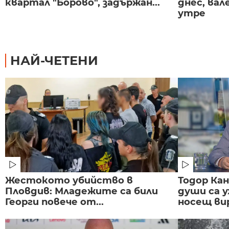
квартал "Борово", задържан...
днес, ва
утре
НАЙ-ЧЕТЕНИ
Жестокото убийство в
Тодор Ка
Пловдив: Младежите са били
души са у
Георги повече от...
носещ вир