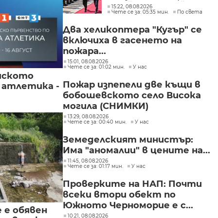
Украйна е във война и
15:22, 08.08.2026
Чете се за: 05:35 мин.
По света
няма време за
скептицизъм
Два хеликоптера "Кугър" се
включиха в гасенето на
пожара...
15:01, 08.08.2026
Чете се за: 01:02 мин.
У нас
йското
Пожар изпепели две къщи в
 атлетика -
бобошевското село Висока
могила (СНИМКИ)
13:29, 08.08.2026
Чете се за: 00:40 мин.
У нас
Земеделският министър:
Има "аномалии" в цените на...
11:45, 08.08.2026
Чете се за: 01:17 мин.
У нас
Проверките на НАП: Почти
всеки втори обект по
Южното Черноморие е с...
е е обявен
10:21, 08.08.2026