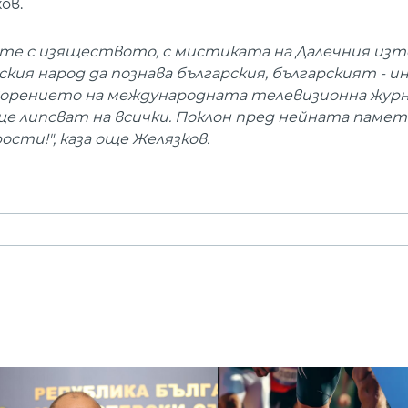
ов.
ите с изяществото, с мистиката на Далечния изто
йския народ да познава българския, българският - и
творението на международната телевизионна жур
е липсват на всички. Поклон пред нейната памет
ости!", каза още Желязков.