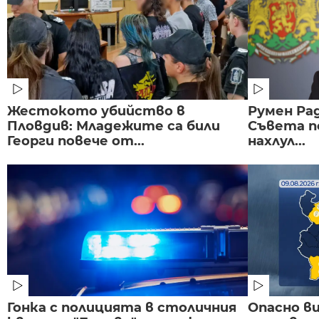
Жестокото убийство в
Румен Рад
Пловдив: Младежите са били
Съвета п
Георги повече от...
нахлул...
Гонка с полицията в столичния
Опасно в