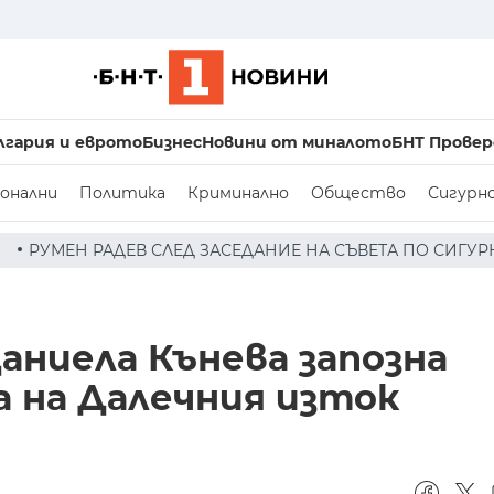
лгария и еврото
Бизнес
Новини от миналото
БНТ Провер
онални
Политика
Криминално
Общество
Сигурн
ЕД ЗАСЕДАНИЕ НА СЪВЕТА ПО СИГУРНОСТТА: ДРОН Е НАХ
аниела Кънева запозна
 на Далечния изток