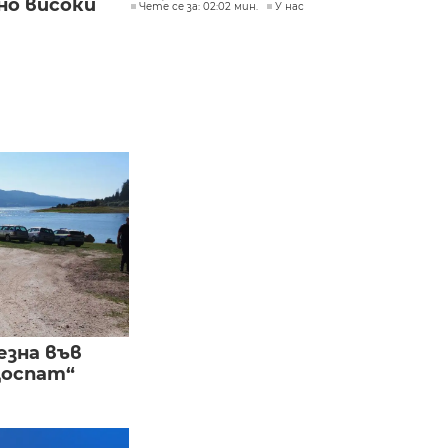
но високи
Чете се за: 02:02 мин.
У нас
езна във
Доспат“