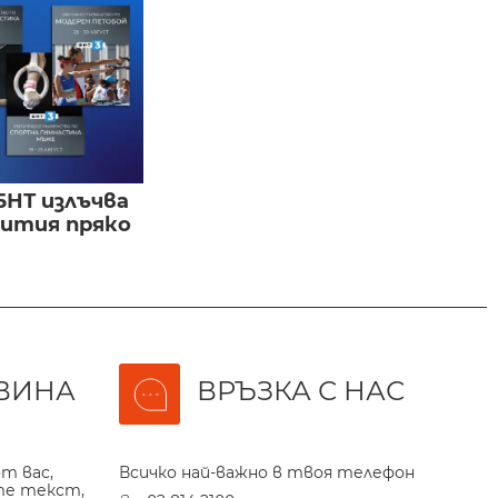
БНТ излъчва
бития пряко
ВИНА
ВРЪЗКА С НАС
т вас,
Всичко най-важно в твоя телефон
те текст,