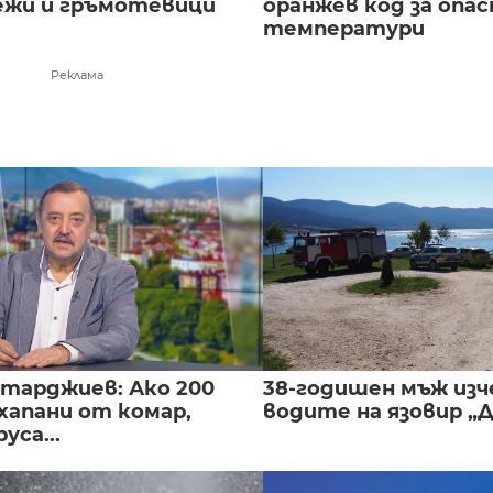
лежи и гръмотевици
оранжев код за опас
температури
Реклама
нтарджиев: Ако 200
38-годишен мъж изч
хапани от комар,
водите на язовир „
уса...