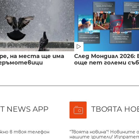
ре, на места ще има
След Мондиал 2026: 
 гръмотевици
още пет големи съ
T NEWS APP
ТВОЯТА НО
ажно в твоя телефон
"Твоята новина"! Новините о
нашите зрители! Изпрате