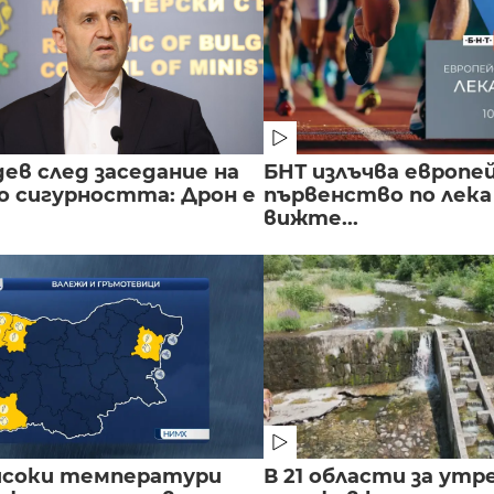
ев след заседание на
БНТ излъчва европе
о сигурността: Дрон е
първенство по лека
вижте...
исоки температури
В 21 области за утр