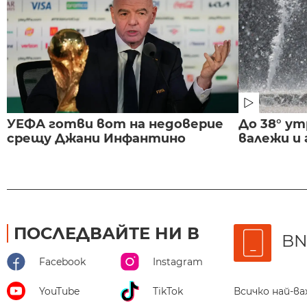
УЕФА готви вот на недоверие
До 38° ут
срещу Джани Инфантино
валежи и
ПОСЛЕДВАЙТЕ НИ В
BN
Facebook
Instagram
Всичко най-в
YouTube
TikTok