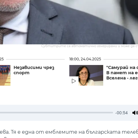
Субтитрите са автоматично генерирани и може да 
025
18:00, 24.04.2025
Независими чрез
"Самурай на 
спорт
В памет на 
Вселена - ле
-00:54
M
нева. Тя е една от емблемите на българската теле