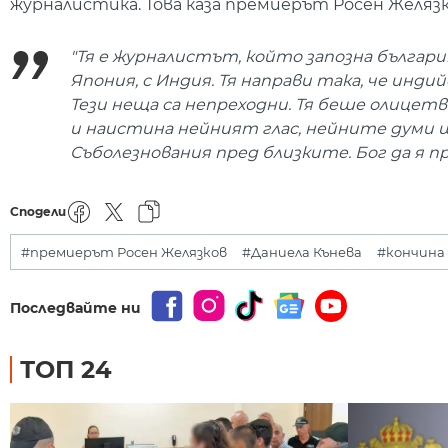
журналистика. Това каза премиерът Росен Желязк
"Тя е журналистът, който запозна българ
Япония, с Индия. Тя направи така, че инди
Тези неща са непреходни. Тя беше олице
и наистина нейният глас, нейните думи щ
Съболезнования пред близките. Бог да я пр
Сподели
#премиерът Росен Желязков
#Даниела Кънева
#кончина
Последвайте ни
ТОП 24