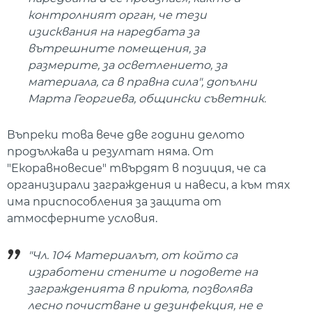
контролният орган, че тези
изисквания на наредбата за
вътрешните помещения, за
размерите, за осветлението, за
материала, са в правна сила", допълни
Марта Георгиева, общински съветник.
Въпреки това вече две години делото
продължава и резултат няма. От
"Екоравновесие" твърдят в позиция, че са
организирали заграждения и навеси, а към тях
има приспособления за защита от
атмосферните условия.
"Чл. 104 Материалът, от който са
изработени стените и подовете на
загражденията в приюта, позволява
лесно почистване и дезинфекция, не е