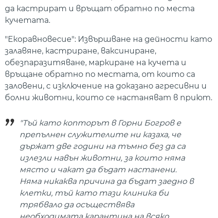
да кастрират и връщат обратно по места
кучетата.
"Екоравновесие": Извършване на дейности като
залавяне, кастриране, ваксиниране,
обезпаразитяване, маркиране на кучета и
връщане обратно по местата, от които са
заловени, с изключение на доказано агресивни и
болни животни, които се настаняват в приют.
"Тъй като копторът в Горни Богров е
препълнен служителите ни казаха, че
държат две години на тъмно без да са
излезли навън животни, за които няма
място и чакат да бъдат настанени.
Няма никаква причина да бъдат заедно в
клетки, тъй като тази клиника би
трябвало да осъществява
необходимата карантина на всяко