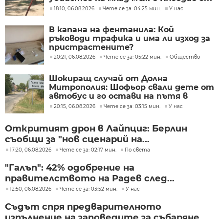
тийнейджъри
18:10, 06.08.2026
Чете се за: 04:25 мин.
У нас
В капана на фентанила: Кой
ръководи трафика и има ли изход за
пристрастените?
20:21, 06.08.2026
Чете се за: 05:22 мин.
Общество
Шокиращ случай от Долна
Митрополия: Шофьор свали дете от
автобус и го остави на пътя в
жегата
20:15, 06.08.2026
Чете се за: 03:15 мин.
У нас
Откритият дрон в Лайпциг: Берлин
съобщи за "нов сценарий на...
17:20, 06.08.2026
Чете се за: 02:17 мин.
По света
"Галъп": 42% одобрение на
правителството на Радев след...
12:50, 06.08.2026
Чете се за: 03:52 мин.
У нас
Съдът спря предварителното
изпълнение на заповедите за събаряне