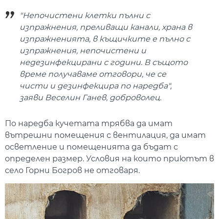
"Непочистени клетки пълни с
изпражнения, преливащи канали, храна в
изпражненията, в къщичките е пълно с
изпражнения, непочистени и
недезинфекцирани с години. В същото
време получаваме отговори, че се
чисти и дезинфекцира по наредба",
заяви Веселин Ганев, доброволец.
По наредба кучетата трябва да имат
вътрешни помещения с вентилация, да имат
осветление и помещенията да бъдат с
определен размер. Условия на които приютът в
село Горни Богров не отговаря.