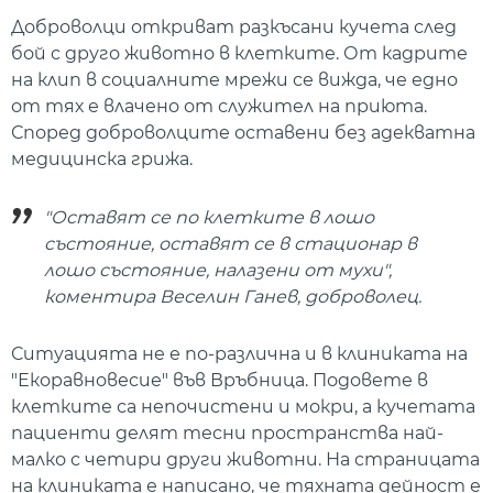
Доброволци откриват разкъсани кучета след
бой с друго животно в клетките. От кадрите
на клип в социалните мрежи се вижда, че едно
от тях е влачено от служител на приюта.
Според доброволците оставени без адекватна
медицинска грижа.
"Оставят се по клетките в лошо
състояние, оставят се в стационар в
лошо състояние, налазени от мухи",
коментира Веселин Ганев, доброволец.
Ситуацията не е по-различна и в клиниката на
"Екоравновесие" във Връбница. Подовете в
клетките са непочистени и мокри, а кучетата
пациенти делят тесни пространства най-
малко с четири други животни. На страницата
на клиниката е написано, че тяхната дейност е