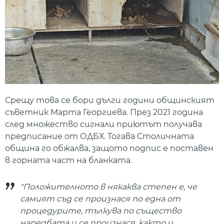
Срещу това се бори дълги години общинският
съветник Марта Георгиева. През 2021 година
след множество сигнали приютът получава
предписание от ОДБХ. Тогава Столичната
община го обжалва, защото подпис е поставен
в горната част на бланката.
"Положителното в някаква степен е, че
самият съд се произнася по една от
процедурите, тълкува по същество
наредбата и се произнася, както и