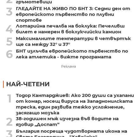
гръмотевици
3
ГЛЕДАЙТЕ НА ЖИВО ПО БНТ 3: Седми ден от
европейското първенство по плувни
спортове
4
Лотарийна печалба на боклука: Печеливш
билет е намерен в боклукчийски камион
5
Максималните температури в четвъртък
ще са между 32° и 37°
6
БНТ излъчва европейското първенство по
лека атлетика - вижте програмата
Реклама
НАЙ-ЧЕТЕНИ
1
Тодор Кантарджиев: Ако 200 души са ухапани
от комар, носещ вируса на Западнонилската
треска, един развива тежко усложнение,
засягащо мозъка
2
38-годишен мъж изчезна във водите на
язовир „Доспат“
3
България посреща чудотворната икона на
Света Богородица – "Хавайска"