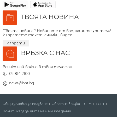
ТВОЯТА НОВИНА
"Твоята новина"! Новините от вас, нашите зрители!
Изпратете текст, снимки, видео.
Изпрати
ВРЪЗКА С НАС
Всичко най-важно в твоя телефон
02 814 2100
news@bnt.bg
Общи условия за ползване
Обратна връзка
СЕМ
ECPT
Политика за защита на личните данни