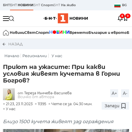
БНТ
БНТ
НОВИНИ
БНТ
Спорт
БНТ
На живо
BG
8
0
Новини
Свят
Спорт
Времето
България и еврото
Би
НАЗАД
Начало
Регионални
У нас
Приют на ужасите: При какви
условия живеят кучетата в Горни
Богров?
Тереза Кънчева-Василева
A+
A-
от
Всичко от автора
21:23, 23.11.2023
11395
Чете се за: 04:30 мин.
Запази
У нас
Близо 1500 кучета живеят зад ограждения