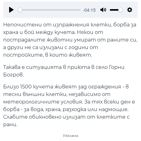
-04:15
Play
Mute
Setti
Непочистени от изпражнения клетки, борба за
храна и бой между кучета. Някои от
пострадалите животни умират от раните си,
а други не са излизали с години от
постройките, в които живеят.
Такава е ситуацията в приюта в село Горни
Богров.
Близо 1500 кучета живеят зад ограждения - в
тесни външни клетки, независимо от
метеорологичните условия. За тях всеки ден е
борба - за вода, храна, разходка или надмощие.
Слабите обикновено излизат от клетките с
рани.
Реклама