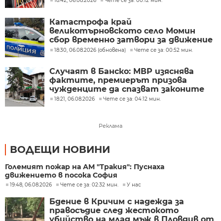
18:42, 06.08.2026
Чете се за: 00:12 мин.
Катастрофа край
великотърновското село Момин
сбор временно затвори за движение
главния път София – Варна
18:30, 06.08.2026 (обновена)
Чете се за: 00:52 мин.
Случаят в Банско: МВР изяснява
фактите, премиерът призова
чужденците да спазват законите
18:21, 06.08.2026
Чете се за: 04:12 мин.
Реклама
ВОДЕЩИ НОВИНИ
Големият пожар на АМ "Тракия": Пуснаха
движението в посока София
19:48, 06.08.2026
Чете се за: 02:32 мин.
У нас
Бдение в Кричим с надежда за
правосъдие след жестокото
убийство на млад мъж в Пловдив от