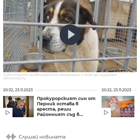
Субтитрите са автоматично генерирани и може да съдържат
неточности.
20:32, 23.11.2023
20:22, 23.11.2023
Прокурорският син от
Перник остава в
ареста, реши
Районният съд в...
в
Слушай новината