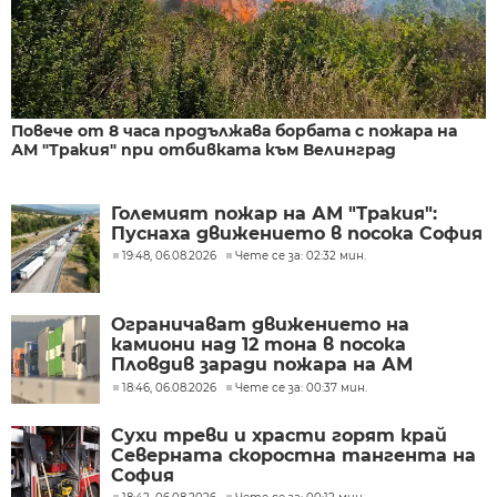
Повече от 8 часа продължава борбата с пожара на
АМ "Тракия" при отбивката към Велинград
Големият пожар на АМ "Тракия":
Пуснаха движението в посока София
19:48, 06.08.2026
Чете се за: 02:32 мин.
Ограничават движението на
камиони над 12 тона в посока
Пловдив заради пожара на АМ
"Тракия"
18:46, 06.08.2026
Чете се за: 00:37 мин.
Сухи треви и храсти горят край
Северната скоростна тангента на
София