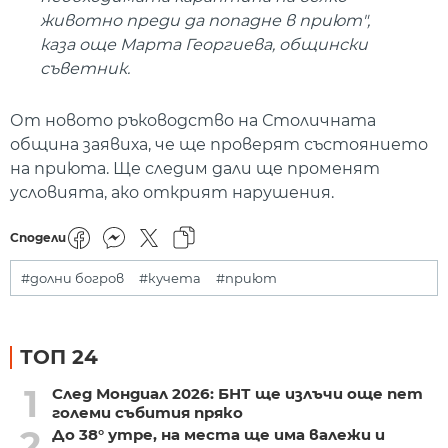
животно преди да попадне в приют",
каза още Марта Георгиева, общински
съветник.
От новото ръководство на Столичната
община заявиха, че ще проверят състоянието
на приюта. Ще следим дали ще променят
условията, ако открият нарушения.
Сподели
#долни богров
#кучета
#приют
ТОП 24
1
След Мондиал 2026: БНТ ще излъчи още пет
големи събития пряко
2
До 38° утре, на места ще има валежи и