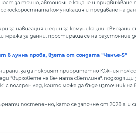
ост за точно, автономно кацане и придвижване 
сокоскоростната комуникация и предаване на да
и за навигация и един за комуникации, свързани 
 мрежа за данни, простираща се на разстояние до
т в лунна проба, взета от сондата "Чанъе-5"
рани, за да покрият приоритетно Южния полюс 
ади "върховете на вечната светлина", подходящи 
к" с полярен лед, който може да бъде източник на 
ърнати постепенно, като се започне от 2028 г. и 