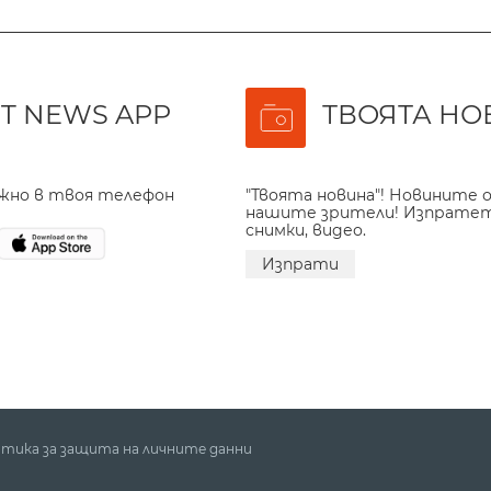
T NEWS APP
ТВОЯТА НО
ажно в твоя телефон
"Твоята новина"! Новините о
нашите зрители! Изпрате
снимки, видео.
Изпрати
тика за защита на личните данни