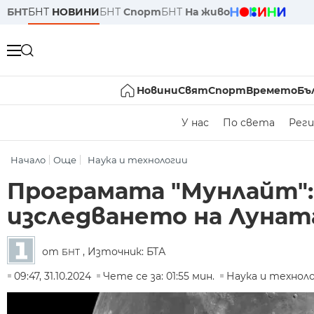
БНТ
БНТ
НОВИНИ
БНТ
Спорт
БНТ
На живо
Новини
Свят
Спорт
Времето
Бъ
У нас
По света
Реги
Начало
Още
Наука и технологии
Програмата "Мунлайт":
изследването на Лунат
от
, Източник: БТА
БНТ
09:47, 31.10.2024
Чете се за: 01:55 мин.
Наука и технол