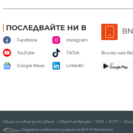
ПОСЛЕДВАЙТЕ НИ В
BN
Facebook
Instagram
Всичко най-в
YouTube
TikTok
Google News
LinkedIn
Общи условия за ползване
Обратна връзка
СЕМ
ECPT
Поли
Гледайте новините за деня на БНТ в Метрото