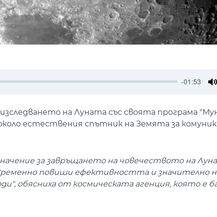
-01:53
M
 изследването на Луната със своята програма "Му
коло естествения спътник на Земята за комуник
начение за завръщането на човечеството на Лун
временно повиши ефективността и значително н
", обясниха от космическата агенция, която е ба