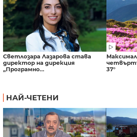
Светлозара Лазарова става
Максима
директор на дирекция
четвъртъ
„Програмно...
37°
НАЙ-ЧЕТЕНИ