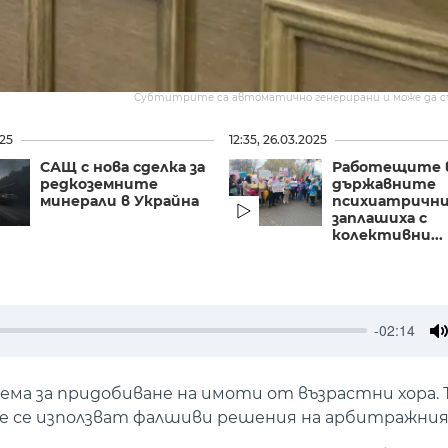
Субтитрите са автоматично генерирани и може да 
025
12:35, 26.03.2025
САЩ с нова сделка за
Работещите 
редкоземните
държавните
минерали в Украйна
психиатрични
заплашиха с
колективни...
-02:14
M
ема за придобиване на имоти от възрастни хора. 
 че се използват фалшиви решения на арбитражния 