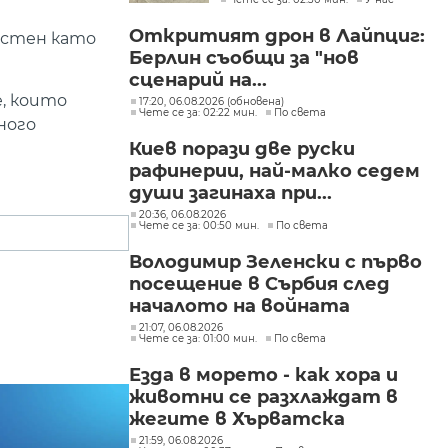
"Слатина", "Подуяне" и
"Изгрев"
Откритият дрон в Лайпциг:
естен като
Берлин съобщи за "нов
сценарий на...
е, които
17:20, 06.08.2026 (обновена)
Чете се за: 02:22 мин.
По света
ного
Киев порази две руски
рафинерии, най-малко седем
души загинаха при...
20:36, 06.08.2026
Чете се за: 00:50 мин.
По света
Володимир Зеленски с първо
посещение в Сърбия след
началото на войната
21:07, 06.08.2026
Чете се за: 01:00 мин.
По света
Езда в морето - как хора и
животни се разхлаждат в
жегите в Хърватска
21:59, 06.08.2026