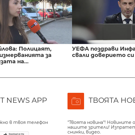
йлова: Полицаят,
УЕФА поздрави Инфа
 измерванията за
свали доверието с
ата на...
T NEWS APP
ТВОЯТА НО
ажно в твоя телефон
"Твоята новина"! Новините о
нашите зрители! Изпрате
снимки, видео.