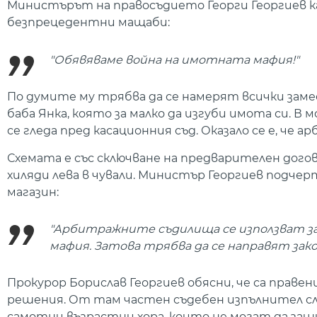
Министърът на правосъдието Георги Георгиев каз
безпрецедентни мащаби:
"Обявяваме война на имотната мафия!"
По думите му трябва да се намерят всички замес
баба Янка, която за малко да изгуби имота си. 
се гледа пред касационния съд. Оказало се е, че 
Схемата е със сключване на предварителен дого
хиляди лева в чували. Министър Георгиев подчер
магазин:
"Арбитражните съдилища се използват з
мафия. Затова трябва да се направят зак
Прокурор Борислав Георгиев обясни, че са прав
решения. От там частен съдебен изпълнител сла
самотни възрастни хора, които не могат да за