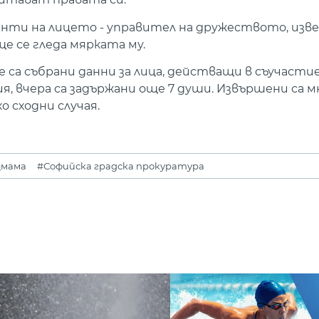
енти на лицето - управител на дружеството, изв
ще се гледа мярката му.
 са събрани данни за лица, действащи в съучасти
ия, вчера са задържани още 7 души. Извършени са м
о сходни случая.
змама
#Софийска градска прокуратура