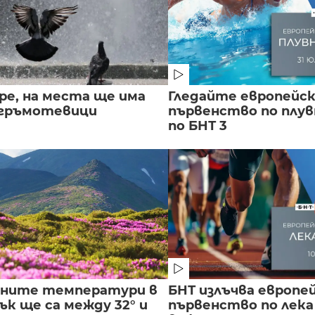
ре, на места ще има
Гледайте европейс
 гръмотевици
първенство по плу
по БНТ 3
лните температури в
БНТ излъчва европе
к ще са между 32° и
първенство по лека