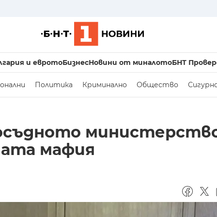
лгария и еврото
Бизнес
Новини от миналото
БНТ Провер
онални
Политика
Криминално
Общество
Сигурн
осъдното министерств
ната мафия