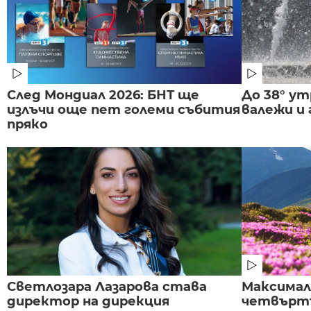
След Мондиал 2026: БНТ ще
До 38° ут
излъчи още пет големи събития
валежи и
пряко
Светлозара Лазарова става
Максима
директор на дирекция
четвъртъ