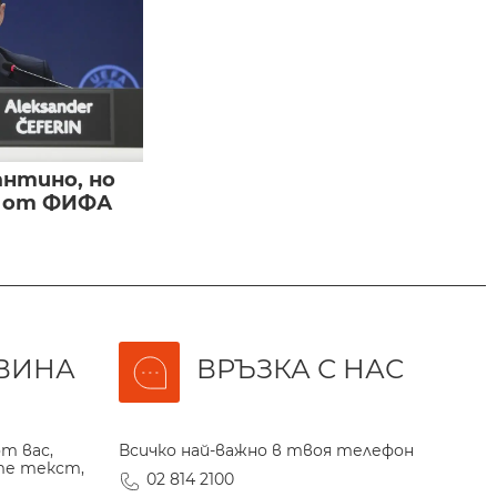
нтино, но
и от ФИФА
ВИНА
ВРЪЗКА С НАС
т вас,
Всичко най-важно в твоя телефон
те текст,
02 814 2100