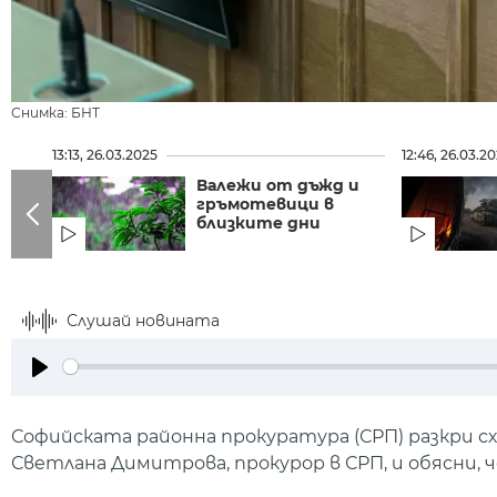
Снимка: БНТ
13:13, 26.03.2025
12:46, 26.03.2
Валежи от дъжд и
гръмотевици в
близките дни
Слушай новината
Play
Софийската районна прокуратура (СРП) разкри сх
Светлана Димитрова, прокурор в СРП, и обясни,