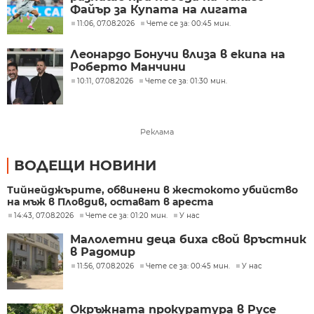
Файър за Купата на лигата
11:06, 07.08.2026
Чете се за: 00:45 мин.
Леонардо Бонучи влиза в екипа на
Роберто Манчини
10:11, 07.08.2026
Чете се за: 01:30 мин.
Реклама
ВОДЕЩИ НОВИНИ
Тийнейджърите, обвинени в жестокото убийство
на мъж в Пловдив, остават в ареста
14:43, 07.08.2026
Чете се за: 01:20 мин.
У нас
Малолетни деца биха свой връстник
в Радомир
11:56, 07.08.2026
Чете се за: 00:45 мин.
У нас
Окръжната прокуратура в Русе