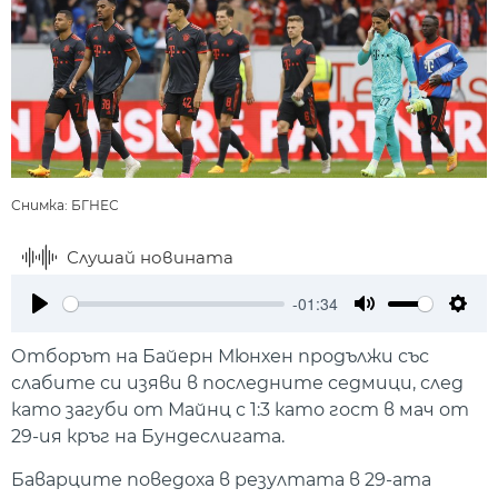
Снимка: БГНЕС
Слушай новината
-01:34
Play
Mute
Setti
Отборът на Байерн Мюнхен продължи със
слабите си изяви в последните седмици, след
като загуби от Майнц с 1:3 като гост в мач от
29-ия кръг на Бундеслигата.
Баварците поведоха в резултата в 29-ата