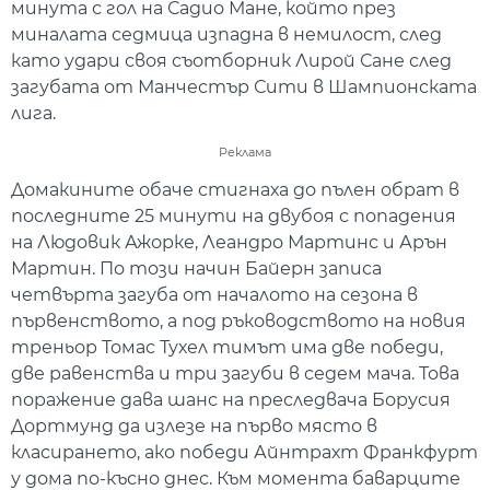
минута с гол на Садио Мане, който през
миналата седмица изпадна в немилост, след
като удари своя съотборник Лирой Сане след
загубата от Манчестър Сити в Шампионската
лига.
Реклама
Домакините обаче стигнаха до пълен обрат в
последните 25 минути на двубоя с попадения
на Людовик Ажорке, Леандро Мартинс и Арън
Мартин. По този начин Байерн записа
четвърта загуба от началото на сезона в
първенството, а под ръководството на новия
треньор Томас Тухел тимът има две победи,
две равенства и три загуби в седем мача. Това
поражение дава шанс на преследвача Борусия
Дортмунд да излезе на първо място в
класирането, ако победи Айнтрахт Франкфурт
у дома по-късно днес. Към момента баварците