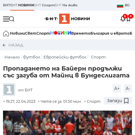
БНТ
БНТ
НОВИНИ
БНТ
Спорт
БНТ
На живо
BG
6
0
Новини
Свят
Спорт
Времето
България и еврото
Би
НАЗАД
Начало
Футбол
Европейски футбол
Спорт
Пропадането на Байерн продължи
със загуба от Майнц в Бундеслигата
A+
A-
БНТ
от
Запази
19:27, 22.04.2023
Чете се за: 01:50 мин.
Спорт