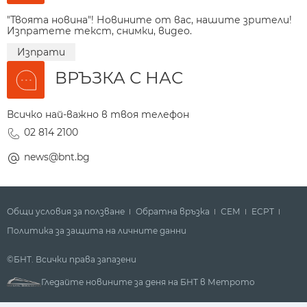
"Твоята новина"! Новините от вас, нашите зрители!
Изпратете текст, снимки, видео.
Изпрати
ВРЪЗКА С НАС
Всичко най-важно в твоя телефон
02 814 2100
news@bnt.bg
Общи условия за ползване
Обратна връзка
СЕМ
ECPT
Политика за защита на личните данни
©БНТ. Всички права запазени
Гледайте новините за деня на БНТ в Метрото