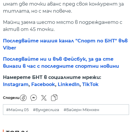
имат две точки аванс пред своя конкурент за
титлата, но с мач повече.
Майнц заема шесто място в подреждането с
актив от 45 точки.
Последвайте нашия канал "Спорт по БНТ" във
Viber
Последвайте ни и във Фейсбук, за да сте
винаги в час с последните спортни новини
Намерете БНТ в социалните мрежи:
Instagram
,
Facebook
,
LinkedIn
,
TikTok
Сподели
#Майнц 05
#Бундеслига
#Байерн Мюнхен