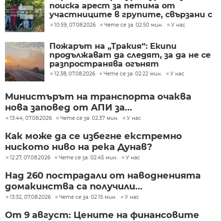
поиска арест за петима от
участниците в групите, свързани с
разбитата лаборатория за
10:59, 07.08.2026
Чете се за: 02:50 мин.
У нас
фентанил
Пожарът на „Тракия“: Екипи
продължават да следят, за да не се
разпространява огънят
12:38, 07.08.2026
Чете се за: 02:22 мин.
У нас
Министърът на транспорта очаква
нова заповед от АПИ за...
13:44, 07.08.2026
Чете се за: 02:37 мин.
У нас
Как може да се избегне екстремно
ниското ниво на река Дунав?
12:27, 07.08.2026
Чете се за: 02:45 мин.
У нас
Над 260 пострадали от наводненията
домакинства са получили...
13:32, 07.08.2026
Чете се за: 02:15 мин.
У нас
От 9 август: Цените на финансовите