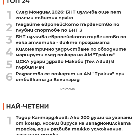
ТОП 24
1
След Мондиал 2026: БНТ излъчва още пет
големи събития пряко
2
Гледайте европейското първенство по
плувни спортове по БНТ 3
3
БНТ излъчва европейското първенство по
лека атлетика - вижте програмата
4
Километрично задръстване по обходните
маршрути след пожара на АМ "Тракия"
5
ЦСКА удари здраво Макаби (Тел Авив) в
първия мач
6
Разраства се пожарът на АМ "Тракия" при
отбивката за Велинград
Реклама
НАЙ-ЧЕТЕНИ
1
Тодор Кантарджиев: Ако 200 души са ухапани
от комар, носещ вируса на Западнонилската
треска, един развива тежко усложнение,
засягащо мозъка