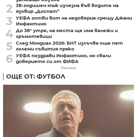
2
38-годишен мъж изчезна във водите на
язовир „Доспат“
3
УЕФА готви вот на недоверие срещу Джани
Инфантино
4
До 38° утре, на места ще има валежи и
гръмотевици
5
След Мондиал 2026: БНТ излъчва още пет
големи събития пряко
6
УЕФА поздрави Инфантино, но свали
доверието си от ФИФА
Реклама
ОЩЕ ОТ: ФУТБОЛ