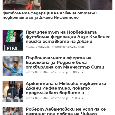
Футболната федерация на Албания оттегли
подкрепата си за Джани Инфантино
Президентът на Норвежката
футболна федерация Лизе Клавенес
поиска оставката на Джани
Инфантино
13:59, 07.08.2026
Чете се за: 02:50 мин.
Първоначалната оферта на
Барселона за Родри е била
отхвърлена от Манчестър Сити
11:35, 07.08.2026
Чете се за: 01:00 мин.
Аржентина и Мексико подкрепиха
Джани Инфантино, докато
продължават борбите и
разногласията във ФИФА
11:33, 07.08.2026
Чете се за: 03:50 мин.
Роберт Левандовски не успя да се
разпише при победа на Чикаго