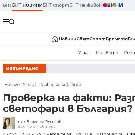
БНТ
БНТ
НОВИНИ
БНТ
Спорт
БНТ
На живо
Новини
Свят
Спорт
Времето
Бъ
У нас
По света
Реги
ИЗВЪНРЕДНО
РУМЕН РАДЕВ СЛЕД З
Начало
У нас
Проверка на факти
Проверка на факти: Ра
светофари в България?
от
Виолета Русенова
Всичко от автора
22:33, 02.08.2024
Чете се за: 04:17 мин.
Проверка на ф