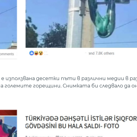
а е използвана десетки пъти в различни медии в р
а големите горещини. Снимката би следвало да он