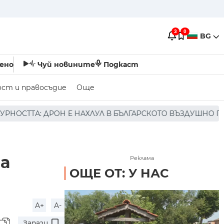
3
0
BG
ено
Чуй новините
Подкаст
ост и правосъдие
Още
В БЪЛГАРСКОТО ВЪЗДУШНО ПРОСТРАНСТВО * * * НЯМА ПО
а
Реклама
ОЩЕ ОТ: У НАС
A+
A-
Запази