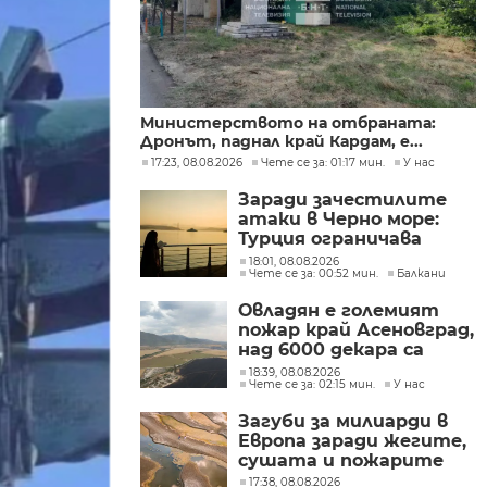
Министерството на отбраната:
Дронът, паднал край Кардам, е...
17:23, 08.08.2026
Чете се за: 01:17 мин.
У нас
Заради зачестилите
атаки в Черно море:
Турция ограничава
движението на
18:01, 08.08.2026
Чете се за: 00:52 мин.
Балкани
търговските кораби
Овладян е големият
пожар край Асеновград,
над 6000 декара са
засегнати
18:39, 08.08.2026
Чете се за: 02:15 мин.
У нас
Загуби за милиарди в
Европа заради жегите,
сушата и пожарите
17:38, 08.08.2026