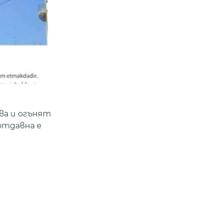
ва и огънят
 отдавна е