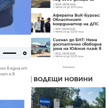
засегнати
18:39, 08.08.2026
Чете се за: 02:15 мин.
Аферата ВиК-Бургас:
Областният
координатор на ДПС
Христо Широков
18:37, 08.08.2026
Чете се за: 02:00 мин.
остава в ареста
Сигнал до БНТ: Няма
достатъчно свободна
зона на Южния плаж в
Китен?
18:25, 08.08.2026
Чете се за: 02:20 мин.
ute
Settings
Реклама
мо в една от
рът е в
ВОДЕЩИ НОВИНИ