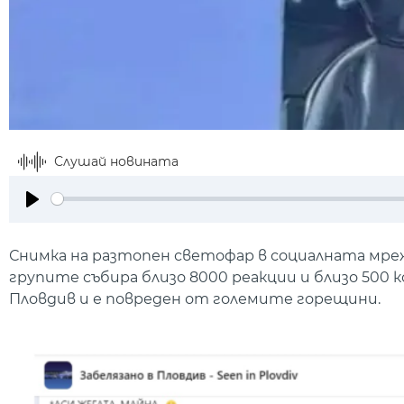
Слушай новината
Play
Снимка на разтопен светофар в социалната мреж
групите събира близо 8000 реакции и близо 500
Пловдив и е повреден от големите горещини.