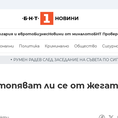
лгария и еврото
Бизнес
Новини от миналото
БНТ Провер
онални
Политика
Криминално
Общество
Сигурн
АСЕДАНИЕ НА СЪВЕТА ПО СИГУРНОСТТА: ДРОН Е НАХЛУЛ 
зтопяват ли се от жегат
акти