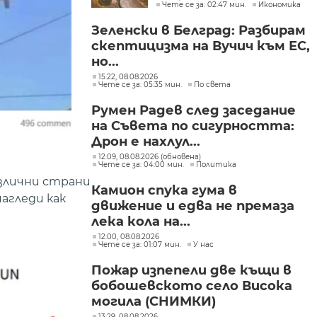
Чете се за: 02:47 мин.
Икономика
Зеленски в Белград: Разбирам
скептицизма на Вучич към ЕС,
но...
15:22, 08.08.2026
Чете се за: 05:35 мин.
По света
Румен Радев след заседание
на Съвета по сигурността:
Дрон е нахлул...
12:09, 08.08.2026 (обновена)
Чете се за: 04:00 мин.
Политика
азлични страни
Камион спука гума в
агледи как
движение и едва не премаза
лека кола на...
12:00, 08.08.2026
Чете се за: 01:07 мин.
У нас
Пожар изпепели две къщи в
бобошевското село Висока
могила (СНИМКИ)
13:29, 08.08.2026