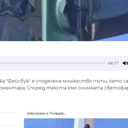
-04:17
M
а "Фейсбук" е споделена множество пъти, като са
 коментара. Според текста към снимката светофа