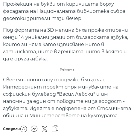
Прожекция на букви от кирилицата върху
фасадата на Националната библиотека събра
десетки зрители тази вечер.
Под формата на 3D мапинг бяха прожектирани
онези 14 уникални знаци от българската азбука,
които ги няма като изписване нито в
латинската, нито в гръцката, нито в която и
да е друга азбука.
Реклама
Светлинното шоу продължи близо час.
Интересният проект спря минувачите на
софийския булевард "Васил Левски" и им
напомни за един от поводите ни за гордост -
азбуката. Идеята е подкрепена от Столичната
община и Министерството на културата.
Сподели