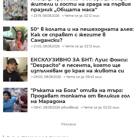
жители и гости на града на първия
празник „Общата маса“
23:19, 08.08.2026
Чете се за: 02:12 мин.
50° в колата и на пешеходната алея:
Как се справят с жегите в
Сандански?
21:05, 08.08.2026
Чете се за: 02:12 мин.
ЕКСКЛУЗИВНО ЗА БНТ: Луис Фонси:
"Despacito" е песента, която ще
изпълнявам до края на живота си
09:00, 08.08.2026
Чете се за: 09:42 мин.
"Ръката на Бога" отива на търг:
Продават топката от великия гол
на Марадона
08:41, 08.08.2026 (обновена)
Чете се за: 02:02 мин.
Реклама