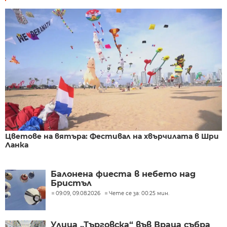
Цветове на вятъра: Фестивал на хвърчилата в Шри
Ланка
Балонена фиеста в небето над
Бристъл
09:09, 09.08.2026
Чете се за: 00:25 мин.
Улица „Търговска“ във Враца събра