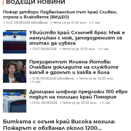
ВОДЕЩИ НОВИНИ
Пожар затвори Подбалканския път край Сливен,
спряха и влаковете (ВИДЕО)
14:12, 09.08.2026 (обновена)
Чете се за: 01:42 мин.
У нас
Убийство край Слънчев бряг: Мъж е
намушкан с нож, заподозреният се
опитал да избяга
13:07, 09.08.2026
Чете се за: 01:25 мин.
У нас
Президентът Илияна Йотова:
Очаквам докладите на службите
какъв е дронът и каква е била
неговата роля
10:18, 09.08.2026 (обновена)
Чете се за: 02:50 мин.
У нас
Дрогиран шофьор предложи 100 евро
подкуп на полицаи край Поморие
14:54, 09.08.2026
Чете се за: 00:52 мин.
У нас
Битката с огъня край Висока могила:
Пожарът е обхванал около 1200...