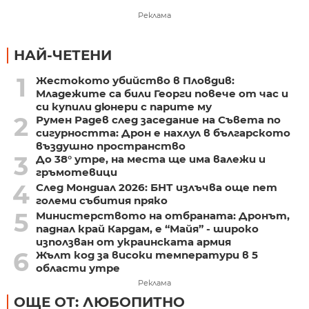
Реклама
НАЙ-ЧЕТЕНИ
1
Жестокото убийство в Пловдив:
Младежите са били Георги повече от час и
си купили дюнери с парите му
2
Румен Радев след заседание на Съвета по
сигурността: Дрон е нахлул в българското
въздушно пространство
3
До 38° утре, на места ще има валежи и
гръмотевици
4
След Мондиал 2026: БНТ излъчва още пет
големи събития пряко
5
Министерството на отбраната: Дронът,
паднал край Кардам, е “Майя” - широко
използван от украинската армия
6
Жълт код за високи температури в 5
области утре
Реклама
ОЩЕ ОТ: ЛЮБОПИТНО