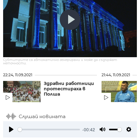
Субтитрите са автоматично генерирани и може да съдържат
неточности.
22:24, 11.09.2021
21:44, 11.09.2021
Здравни работници
протестираха в
Полша
Слушай новината
-00:42
Play
Mute
Setti