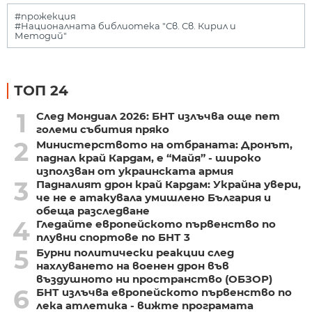
#прожекция
#Националната библиотека "Св. Св. Кирил и
Методий"
ТОП 24
1
След Мондиал 2026: БНТ излъчва още пет
големи събития пряко
2
Министерството на отбраната: Дронът,
паднал край Кардам, е “Майя” - широко
използван от украинската армия
3
Падналият дрон край Кардам: Украйна увери,
че не е атакувала умишлено България и
обеща разследване
4
Гледайте европейското първенство по
плувни спортове по БНТ 3
5
Бурни политически реакции след
нахлуването на военен дрон във
въздушното ни пространство (ОБЗОР)
6
БНТ излъчва европейското първенство по
лека атлетика - вижте програмата