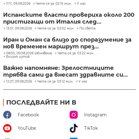
11:11, 09.08.2026
Чете се за: 02:15 мин.
У нас
Испанските власти провериха около 200
пристигащи от Италия след...
13:01, 09.08.2026
Чете се за: 02:02 мин.
По света
Иран и Оман са близо до споразумение за
нов временен маршрут през...
08:05, 09.08.2026 (обновена)
Чете се за: 03:22 мин.
Близък изток
Важно напомняне: Зрелостниците
трябва сами да внесат здравните си...
12:27, 09.08.2026
Чете се за: 03:12 мин.
У нас
ПОСЛЕДВАЙТЕ НИ В
Facebook
Instagram
YouTube
TikTok