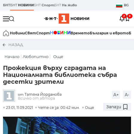
БНТ
БНТ
НОВИНИ
БНТ
Спорт
БНТ
На живо
BG
2
0
Новини
Свят
Спорт
Времето
България и еврото
Би
НАЗАД
Начало
Любопитно
Още
Прожекция върху сградата на
Националната библиотека събра
десетки зрители
Татяна Йорданова
A+
A-
от
Всичко от автора
Запази
23:01, 11.09.2021
Чете се за: 00:42 мин.
Още