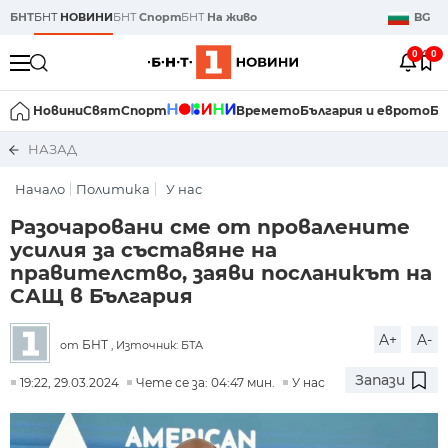
БНТ
БНТ
НОВИНИ
БНТ
Спорт
БНТ
На живо
BG
0
0
Новини
Свят
Спорт
Времето
България и еврото
Би
НАЗАД
Начало
Политика
У нас
Разочаровани сме от провалените
усилия за съставяне на
правителство, заяви посланикът на
САЩ в България
A+
A-
БНТ
от
, Източник: БТА
Запази
19:22, 29.03.2024
Чете се за: 04:47 мин.
У нас