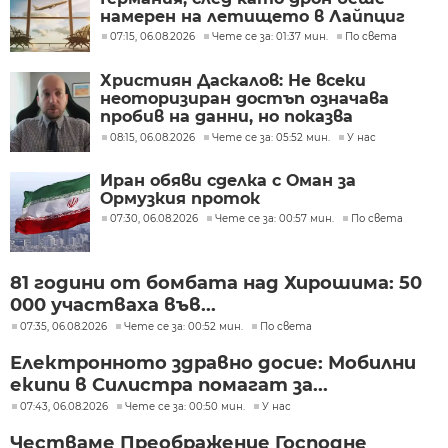
намерен на летището в Лайпциг
07:15, 06.08.2026
Чете се за: 01:37 мин.
По света
Християн Даскалов: Не всеки
неоторизиран достъп означава
пробив на данни, но показва
сериозни пропуски в
08:15, 06.08.2026
Чете се за: 05:52 мин.
У нас
киберсигурността
Иран обяви сделка с Оман за
Ормузкия проток
07:30, 06.08.2026
Чете се за: 00:57 мин.
По света
81 години от бомбата над Хирошима: 50
000 участваха във...
07:35, 06.08.2026
Чете се за: 00:52 мин.
По света
Електронното здравно досие: Мобилни
екипи в Силистра помагат за...
07:43, 06.08.2026
Чете се за: 00:50 мин.
У нас
Честваме Преображение Господне