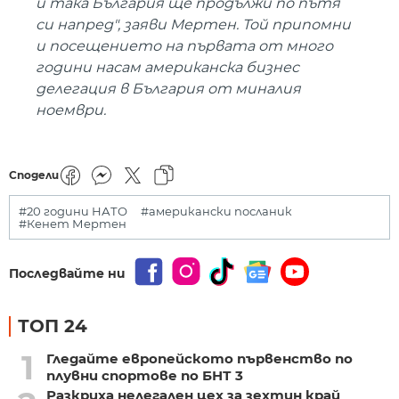
и така България ще продължи по пътя
си напред", заяви Мертен. Той припомни
и посещението на първата от много
години насам американска бизнес
делегация в България от миналия
ноември.
Сподели
#20 години НАТО
#американски посланик
#Кенет Мертен
Последвайте ни
ТОП 24
1
Гледайте европейското първенство по
плувни спортове по БНТ 3
Разкриха нелегален цех за зехтин край