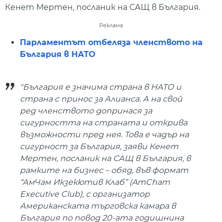
Кенет Мертен, посланик на САЩ в България.
Реклама
Парламентът отбеляза членството на
България в НАТО
"България е значима страна в НАТО и
страна с принос за Алианса. А на свой
ред членството допринася за
сигурността на страната и открива
възможности пред нея. Това е чадър на
сигурност за България, заяви Кенет
Мертен, посланик на САЩ в България, в
рамките на бизнес – обяд, във формат
“АмЧам Икзекютив Клаб” (AmCham
Executive Club), с организатор
Американската търговска камара в
България по повод 20-ата годишнина