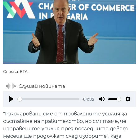
Снимка: БТА
Слушай новината
-04:32
Play
Mute
Setti
"Разочаровани сме от провалените усилия за
съставяне на правителство, но смятаме, че
направените усилия през последните девет
месеца ще продължат след изборите", каза