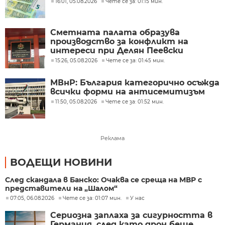
16:01, 05.08.2026
Чете се за: 01:15 мин.
Сметната палата образува
производство за конфликт на
интереси при Делян Пеевски
15:26, 05.08.2026
Чете се за: 01:45 мин.
МВнР: България категорично осъжда
всички форми на антисемитизъм
11:50, 05.08.2026
Чете се за: 01:52 мин.
Реклама
ВОДЕЩИ НОВИНИ
След скандала в Банско: Очаква се среща на МВР с
представители на „Шалом“
07:05, 06.08.2026
Чете се за: 01:07 мин.
У нас
Сериозна заплаха за сигурността в
Германия, след като дрон беше