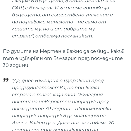
гледам в бъдещето, в отношенията на
САЩ с България. И за да сме готови за
бъдещето, от съществено значение е
да познаваме миналото – не само от
лошите му, но и от добрите му
страни", отбеляза посланикът.
По думите на Мертен е важно да се види какъв
път е извървян от България през последните
30 години.
"Да, днес България е изправена пред
предизвикателства, но при всяка
страна е така", каза той. "България
постигна невероятен напредък през
последните 30 години – икономически
напредък, напредък в демокрацията.
Днес е важен ден. Днес ние честваме 20
години от присъединяването на