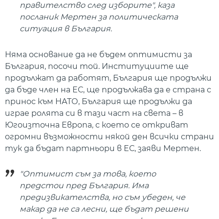
правителство след изборите", каза
посланик Мертен за политическата
ситуация в България.
Няма основание да не бъдем оптимисти за
България, посочи той. Институциите ще
продължат да работят, България ще продължи
да бъде член на ЕС, ще продължава да е страна с
принос към НАТО, България ще продължи да
играе ролята си в тази част на света – в
Югоизточна Европа, с което се откриват
огромни възможности някой ден всички страни
тук да бъдат партньори в ЕС, заяви Мертен.
"Оптимист съм за това, което
предстои пред България. Има
предизвикателства, но съм убеден, че
макар да не са лесни, ще бъдат решени