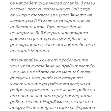
се направят още много стъпки в тази
посока", посочи посланикът. Той даде
пример с темата за изготвянето на
механизъм в България за скрининг на
инвестициите. Тази тема беше
централна във вчерашния открит
форум на Центъра за изследване на
демокрацията, част от който беше и
посланик Мертен.
"Разочаровани сме от провалените
усилия за съставяне на правителство.
Не е наша работа да се месим в тези
дискусии, насърчавахме открито
участниците да работят заедно за
добри резултати и сме много доволни
от постигнатото през последните
девет месеца. Надяваме се, че ще има
продължение, веднага щом се формира