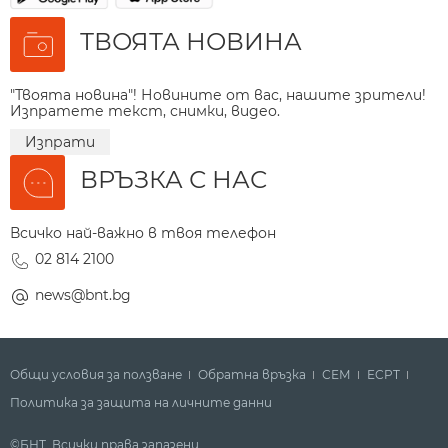
ТВОЯТА НОВИНА
"Твоята новина"! Новините от вас, нашите зрители!
Изпратете текст, снимки, видео.
Изпрати
ВРЪЗКА С НАС
Всичко най-важно в твоя телефон
02 814 2100
news@bnt.bg
Общи условия за ползване
Обратна връзка
СЕМ
ECPT
Политика за защита на личните данни
©БНТ. Всички права запазени