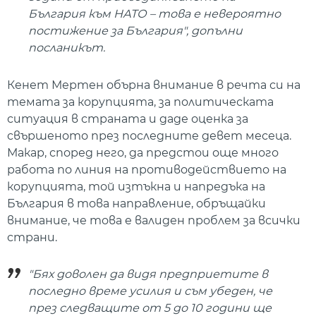
България към НАТО – това е невероятно
постижение за България", допълни
посланикът.
Кенет Мертен обърна внимание в речта си на
темата за корупцията, за политическата
ситуация в страната и даде оценка за
свършеното през последните девет месеца.
Макар, според него, да предстои още много
работа по линия на противодействието на
корупцията, той изтъкна и напредъка на
България в това направление, обръщайки
внимание, че това е валиден проблем за всички
страни.
"Бях доволен да видя предприетите в
последно време усилия и съм убеден, че
през следващите от 5 до 10 години ще