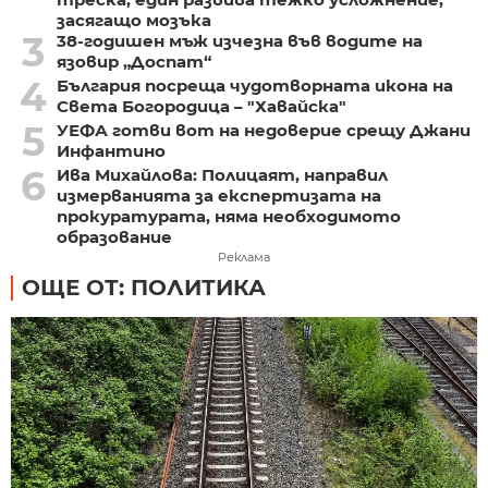
засягащо мозъка
3
38-годишен мъж изчезна във водите на
язовир „Доспат“
4
България посреща чудотворната икона на
Света Богородица – "Хавайска"
5
УЕФА готви вот на недоверие срещу Джани
Инфантино
6
Ива Михайлова: Полицаят, направил
измерванията за експертизата на
прокуратурата, няма необходимото
образование
Реклама
ОЩЕ ОТ: ПОЛИТИКА