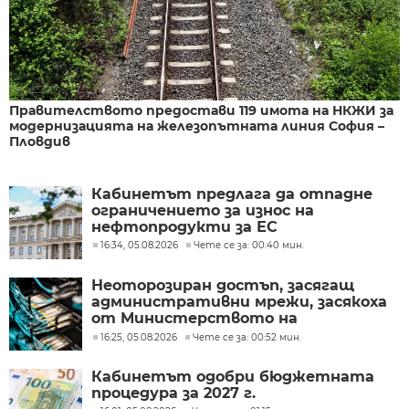
Правителството предостави 119 имота на НКЖИ за
модернизацията на железопътната линия София –
Пловдив
Кабинетът предлага да отпадне
ограничението за износ на
нефтопродукти за ЕС
16:34, 05.08.2026
Чете се за: 00:40 мин.
Неоторозиран достъп, засягащ
административни мрежи, засякоха
от Министерството на
иновациите
16:25, 05.08.2026
Чете се за: 00:52 мин.
Кабинетът одобри бюджетната
процедура за 2027 г.