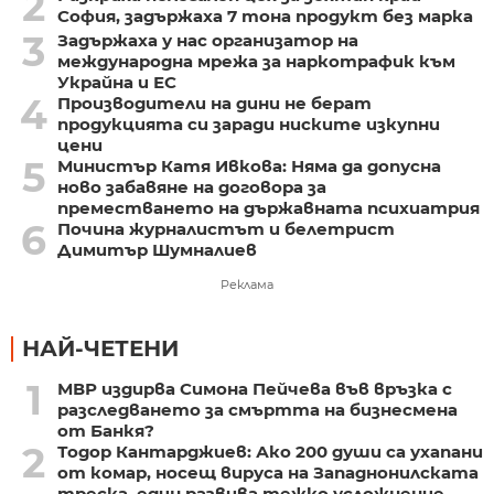
2
София, задържаха 7 тона продукт без марка
3
Задържаха у нас организатор на
международна мрежа за наркотрафик към
Украйна и ЕС
4
Производители на дини не берат
продукцията си заради ниските изкупни
цени
5
Министър Катя Ивкова: Няма да допусна
ново забавяне на договора за
преместването на държавната психиатрия
6
Почина журналистът и белетрист
Димитър Шумналиев
Реклама
НАЙ-ЧЕТЕНИ
1
МВР издирва Симона Пейчева във връзка с
разследването за смъртта на бизнесмена
от Банкя?
2
Тодор Кантарджиев: Ако 200 души са ухапани
от комар, носещ вируса на Западнонилската
треска, един развива тежко усложнение,