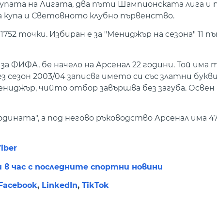
купата на Лигата, два пъти Шампионската лига и 
 купа и Световното клубно първенство.
1752 точки. Избиран е за "Мениджър на сезона" 11 п
 ФИФА, бе начело на Арсенал 22 години. Той има 
з сезон 2003/04 записва името си със златни бук
ниджър, чийто отбор завършва без загуба. Освен
дината", а под негово ръководство Арсенал има 47
iber
и в час с последните спортни новини
Facebook
,
LinkedIn
,
TikTok