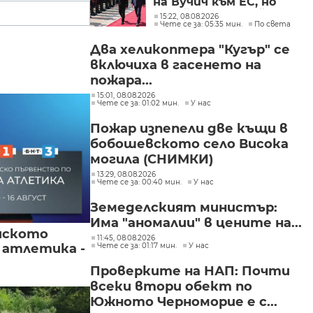
на Вучич към ЕС, но
Украйна е във война и
15:22, 08.08.2026
Чете се за: 05:35 мин.
По света
няма време за
скептицизъм
Два хеликоптера "Кугър" се
включиха в гасенето на
пожара...
15:01, 08.08.2026
Чете се за: 01:02 мин.
У нас
Пожар изпепели две къщи в
бобошевското село Висока
могила (СНИМКИ)
13:29, 08.08.2026
Чете се за: 00:40 мин.
У нас
Земеделският министър:
Има "аномалии" в цените на...
йското
11:45, 08.08.2026
Чете се за: 01:17 мин.
У нас
 атлетика -
Проверките на НАП: Почти
всеки втори обект по
Южното Черноморие е с...