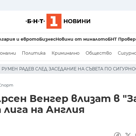
лгария и еврото
Бизнес
Новини от миналото
БНТ Провер
онални
Политика
Криминално
Общество
Сигурн
ЕДАНИЕ НА СЪВЕТА ПО СИГУРНОСТТА: ДРОН Е НАХЛУЛ В 
Спорт
рсен Венгер влизат в "
 лига на Англия