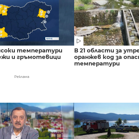
исоки температури
В 21 области за утр
лежи и гръмотевици
оранжев код за опас
температури
Реклама