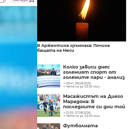
В Аржентина гръмнаха: Почина
бащата на Меси
Колко зависи днес
големият спорт от
големите пари - анализ
на Никола Ибришимов и
09:41, 08.08.2026
Чете се за: 03:30 мин.
Павел Колев
Масажистът на Диего
Марадона: В
последните си дни той
беше прикован към
22:55, 07.08.2026
Чете се за: 02:00 мин.
леглото и се беше
предал
Футболната