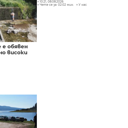
10:21, 08.08.2026
Чете се за: 02:02 мин.
У нас
е е обявен
но високи