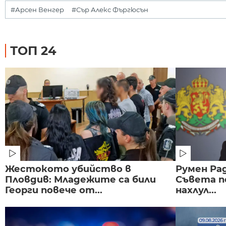
#Арсен Венгер
#Сър Алекс Фъргюсън
ТОП 24
Жестокото убийство в
Румен Рад
Пловдив: Младежите са били
Съвета п
Георги повече от...
нахлул...