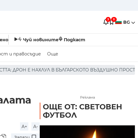
3
0
BG
ено
Чуй новините
Подкаст
ост и правосъдие
Още
БЪЛГАРСКОТО ВЪЗДУШНО ПРОСТРАНСТВО * * * НЯМА ПОРА
Залата
Реклама
ОЩЕ ОТ: СВЕТОВЕН
ФУТБОЛ
A+
A-
Запази