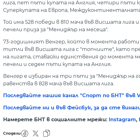
лига, пет пъти купата на Англия, четири пъти 
Суперкупата на Европа, Междуконтиненталната
Той има 528 победи в 810 мача във Висшата лига и 
печели приза за "Мениджър на месеца".
73-годишният Венгер, който в момента работи за
титли във Висшата лига с "топчиите", като пре
на лигата, ставайки единствения до момента ме
печели и седем пъти купата на Англия.
Венгер е избиран на три пъти за "Мениджър на го
равенства в 828 мача във Висшата лига.
Последвайте нашия канал "Спорт по БНТ" във V
Последвайте ни и във Фейсбук, за да сте винаг
Намерете БНТ в социалните мрежи:
Instagram
,
Сподели