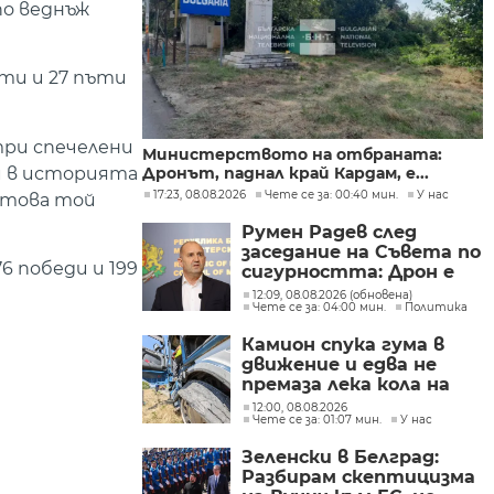
по веднъж
ъти и 27 пъти
три спечелени
Министерството на отбраната:
ви в историята
Дронът, паднал край Кардам, е...
17:23, 08.08.2026
Чете се за: 00:40 мин.
У нас
 това той
Румен Радев след
заседание на Съвета по
6 победи и 199
сигурността: Дрон е
нахлул в българското
12:09, 08.08.2026 (обновена)
Чете се за: 04:00 мин.
Политика
въздушно
пространство
Камион спука гума в
движение и едва не
премаза лека кола на
Подбалканския път
12:00, 08.08.2026
Чете се за: 01:07 мин.
У нас
(СНИМКИ)
Зеленски в Белград:
Разбирам скептицизма