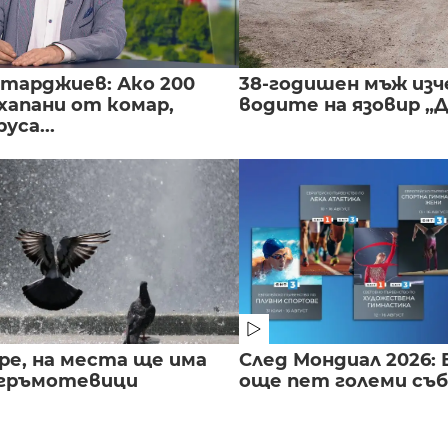
нтарджиев: Ако 200
38-годишен мъж изч
хапани от комар,
водите на язовир „
уса...
ре, на места ще има
След Мондиал 2026: 
 гръмотевици
още пет големи съ