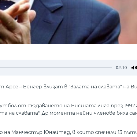
-02:10
M
Арсен Венгер влизат в "Залата на славата" на В
тбол от създаването на Висшата лига през 1992 
а на славата". До момента нейни членове бяха с
ло на Манчестър Юнайтед, в които спечели 13 пъ