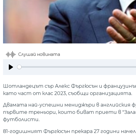
Слушай новината
Play
Шотландецът сър Алекс Фъргюсън и французинът 
като част от клас 2023, съобщи организацията.
Двамата най-успешни мениджъри в английския фу
първите треньори, които биват приети в "Залат
футболисти.
81-годишният Фъргюсън прекара 27 години наче