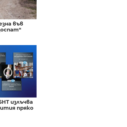
езна във
Доспат“
БНТ излъчва
бития пряко