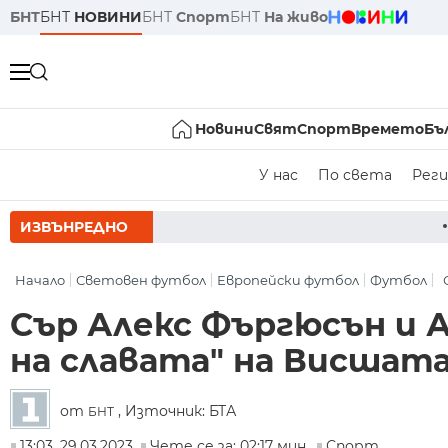
БНТ
БНТ
НОВИНИ
БНТ
Спорт
БНТ
На живо
Новини
Свят
Спорт
Времето
Бъ
У нас
По света
Реги
ИЗВЪНРЕДНО
РУМЕН РАДЕВ СЛЕД ЗАС
Начало
Световен футбол
Европейски футбол
Футбол
Сър Алекс Фъргюсън и А
на славата" на Висшата
от
, Източник: БТА
БНТ
13:03, 29.03.2023
Чете се за: 02:17 мин.
Спорт