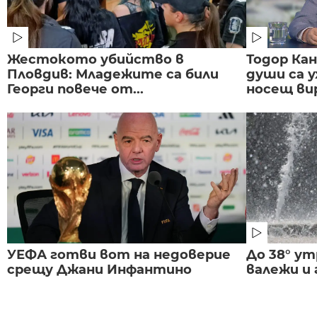
Жестокото убийство в
Тодор Ка
Пловдив: Младежите са били
души са у
Георги повече от...
носещ вир
УЕФА готви вот на недоверие
До 38° ут
срещу Джани Инфантино
валежи и