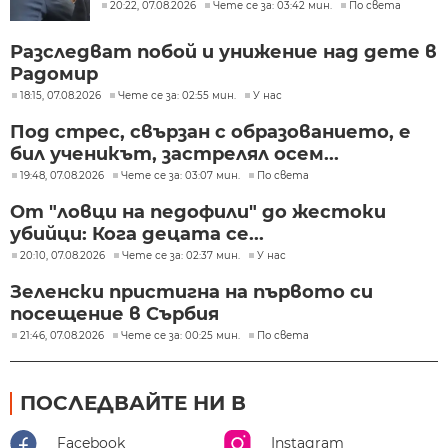
20:22, 07.08.2026
Чете се за: 03:42 мин.
По света
Разследват побой и унижение над дете в
Радомир
18:15, 07.08.2026
Чете се за: 02:55 мин.
У нас
Под стрес, свързан с образованието, е
бил ученикът, застрелял осем...
19:48, 07.08.2026
Чете се за: 03:07 мин.
По света
От "ловци на педофили" до жестоки
убийци: Кога децата се...
20:10, 07.08.2026
Чете се за: 02:37 мин.
У нас
Зеленски пристигна на първото си
посещение в Сърбия
21:46, 07.08.2026
Чете се за: 00:25 мин.
По света
ПОСЛЕДВАЙТЕ НИ В
Facebook
Instagram