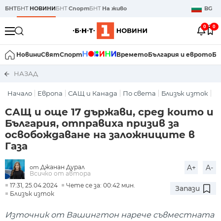
БНТ
БНТ
НОВИНИ
БНТ
Спорт
БНТ
На живо
BG
0
0
Новини
Свят
Спорт
Времето
България и еврото
Би
НАЗАД
Начало
Европа
САЩ и Канада
По света
Близък изток
И
САЩ и още 17 държави, сред които и
България, отправиха призив за
освобождаване на заложниците в
Газа
Джанан Дурал
A+
A-
от
Всичко от автора
17:31, 25.04.2024
Чете се за: 00:42 мин.
Запази
Близък изток
Източник от Вашингтон нарече съвместната