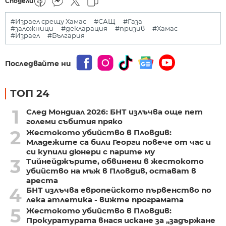
Сподели
#Израел срещу Хамас
#САЩ
#Газа
#заложници
#декларация
#призив
#Хамас
#Израел
#България
Последвайте ни
ТОП 24
1
След Мондиал 2026: БНТ излъчва още пет
големи събития пряко
2
Жестокото убийство в Пловдив:
Младежите са били Георги повече от час и
си купили дюнери с парите му
3
Тийнейджърите, обвинени в жестокото
убийство на мъж в Пловдив, остават в
ареста
4
БНТ излъчва европейското първенство по
лека атлетика - вижте програмата
5
Жестокото убийство в Пловдив:
Прокуратурата внася искане за „задържане