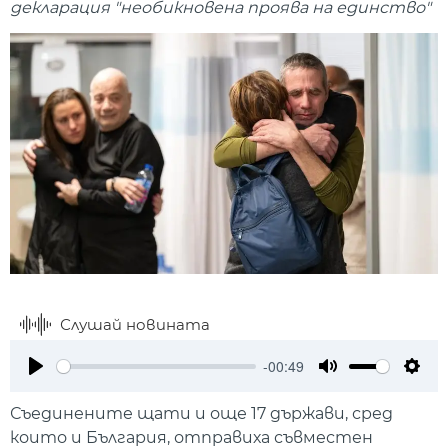
декларация "необикновена проява на единство"
Слушай новината
-00:49
Play
Mute
Setti
Съединените щати и още 17 държави, сред
които и България, отправиха съвместен