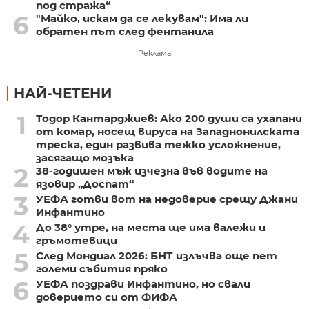
под стража“
6
"Майко, искам да се лекувам": Има ли
обратен път след фентанила
Реклама
НАЙ-ЧЕТЕНИ
1
Тодор Кантарджиев: Ако 200 души са ухапани
от комар, носещ вируса на Западнонилската
треска, един развива тежко усложнение,
засягащо мозъка
2
38-годишен мъж изчезна във водите на
язовир „Доспат“
3
УЕФА готви вот на недоверие срещу Джани
Инфантино
4
До 38° утре, на места ще има валежи и
гръмотевици
5
След Мондиал 2026: БНТ излъчва още пет
големи събития пряко
6
УЕФА поздрави Инфантино, но свали
доверието си от ФИФА