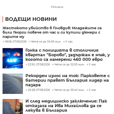
Реклама
ВОДЕЩИ НОВИНИ
Жестокото убийство в Пловдив: Младежите са
били Георги повече от час и си купили дюнери с
парите му
18:08, 07.08.2026
Чете се за: 04:55 мин.
У нас
Гонка с полицията в столичния
квартал "Борово", задържан е мъж, у
когото са намерени 460 000 евро
22:50, 07.08.2026
Чете се за: 02:05 мин.
У нас
Рекорден износ на ток: Парковете с
батерии правят България лидер на
пазара
20:28, 07.08.2026
Чете се за: 05:42 мин.
У нас
И след медицинско заключение: Пак
отказаха на Ива Михайлова да се
лекува в България