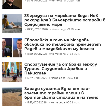
21:46, 07.08.2026
Чете се за: 00:25 мин.
33 градуса на морската вода: Нов
рекорд край Балеарските острови в
Средиземно море
20:35, 07.08.2026
Чете се за: 01:50 мин.
Европейския път на Молдова
обсъдиха по телефона премиерът
Радев и молдовският му колега
Тофан
18:50, 07.08.2026
Чете се за: 01:32 мин.
Споразумение за отбрана между
Турция, Саудитска Арабия и
Пакистан
17:47, 07.08.2026
Чете се за: 00:57 мин.
Заради сушата: Една от най-
големите тревни площи в
британската столица е напълно
изгоряла
17:21, 07.08.2026
Чете се за: 00:32 мин.