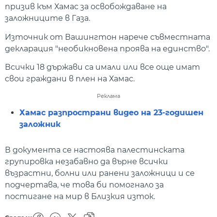
призив към Хамас за освобождаване на
заложниците в Газа.
Източник от Вашингтон нарече съвместната
декларация "необикновена проява на единство".
Всички 18 държави са имали или все още имат
свои граждани в плен на Хамас.
Реклама
Хамас разпространи видео на 23-годишен
заложник
В документа се настоява палестинската
групировка незабавно да върне всички
възрастни, болни или ранени заложници и се
подчертава, че това би помогнало за
постигане на мир в Близкия изток.