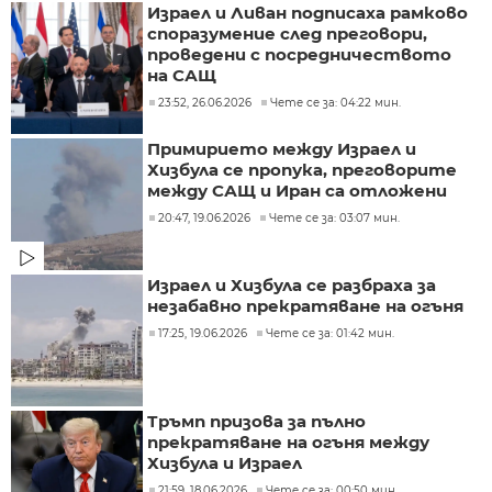
Израел и Ливан подписаха рамково
споразумение след преговори,
проведени с посредничеството
на САЩ
23:52, 26.06.2026
Чете се за: 04:22 мин.
Примирието между Израел и
Хизбула се пропука, преговорите
между САЩ и Иран са отложени
20:47, 19.06.2026
Чете се за: 03:07 мин.
Израел и Хизбула се разбраха за
незабавно прекратяване на огъня
17:25, 19.06.2026
Чете се за: 01:42 мин.
Тръмп призова за пълно
прекратяване на огъня между
Хизбула и Израел
21:59, 18.06.2026
Чете се за: 00:50 мин.