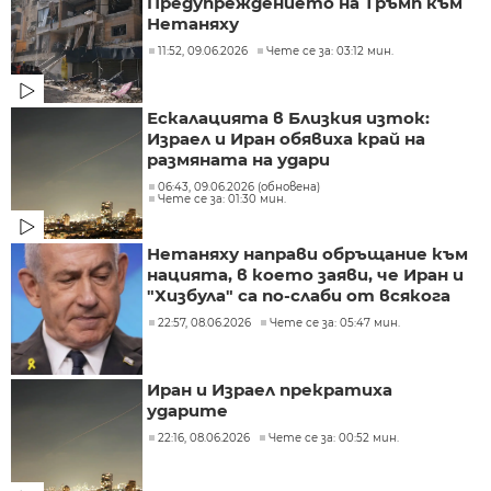
Предупреждението на Тръмп към
Нетаняху
11:52, 09.06.2026
Чете се за: 03:12 мин.
Ескалацията в Близкия изток:
Израел и Иран обявиха край на
размяната на удари
06:43, 09.06.2026 (обновена)
Чете се за: 01:30 мин.
Нетаняху направи обръщание към
нацията, в което заяви, че Иран и
"Хизбула" са по-слаби от всякога
22:57, 08.06.2026
Чете се за: 05:47 мин.
Иран и Израел прекратиха
ударите
22:16, 08.06.2026
Чете се за: 00:52 мин.