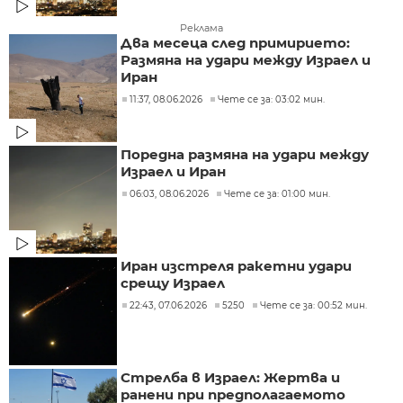
Реклама
Два месеца след примирието:
Размяна на удари между Израел и
Иран
11:37, 08.06.2026
Чете се за: 03:02 мин.
Поредна размяна на удари между
Израел и Иран
06:03, 08.06.2026
Чете се за: 01:00 мин.
Иран изстреля ракетни удари
срещу Израел
22:43, 07.06.2026
5250
Чете се за: 00:52 мин.
Стрелба в Израел: Жертва и
ранени при предполагаемото