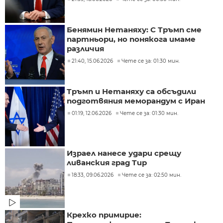
Бенямин Нетаняху: С Тръмп сме
партньори, но понякога имаме
различия
21:40, 15.06.2026
Чете се за: 01:30 мин.
Тръмп и Нетаняху са обсъдили
подготвяния меморандум с Иран
01:19, 12.06.2026
Чете се за: 01:30 мин.
Израел нанесе удари срещу
ливанския град Тир
18:33, 09.06.2026
Чете се за: 02:50 мин.
Крехко примирие: