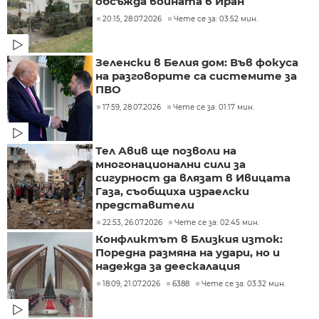
обсъжда войната в Иран
20:15, 28.07.2026
Чете се за: 03:52 мин.
Зеленски в Белия дом: Във фокуса
на разговорите са системите за
ПВО
17:59, 28.07.2026
Чете се за: 01:17 мин.
Тел Авив ще позволи на
многонационални сили за
сигурност да влязат в Ивицата
Газа, съобщиха израелски
представители
22:53, 26.07.2026
Чете се за: 02:45 мин.
Конфликтът в Близкия изток:
Поредна размяна на удари, но и
надежда за деескалация
18:09, 21.07.2026
6388
Чете се за: 03:32 мин.