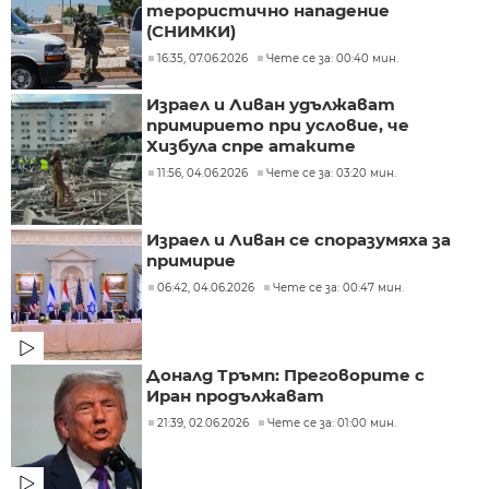
терористично нападение
(СНИМКИ)
16:35, 07.06.2026
Чете се за: 00:40 мин.
Израел и Ливан удължават
примирието при условие, че
Хизбула спре атаките
11:56, 04.06.2026
Чете се за: 03:20 мин.
Израел и Ливан се споразумяха за
примирие
06:42, 04.06.2026
Чете се за: 00:47 мин.
Доналд Тръмп: Преговорите с
Иран продължават
21:39, 02.06.2026
Чете се за: 01:00 мин.