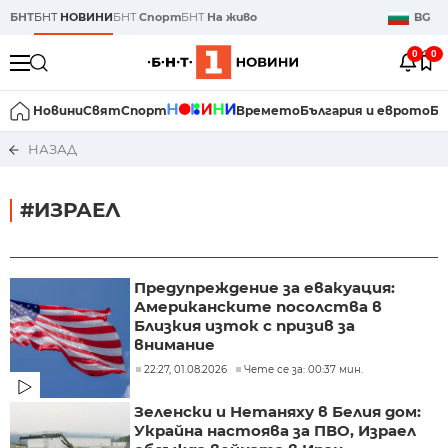
БНТ
БНТ
НОВИНИ
БНТ
Спорт
БНТ
На живо
BG
0
0
Новини
Свят
Спорт
Времето
България и еврото
Би
НАЗАД
#ИЗРАЕЛ
Предупреждение за евакуация:
Американските посолства в
Близкия изток с призив за
внимание
22:27, 01.08.2026
Чете се за: 00:37 мин.
Зеленски и Нетаняху в Белия дом:
Украйна настоява за ПВО, Израел