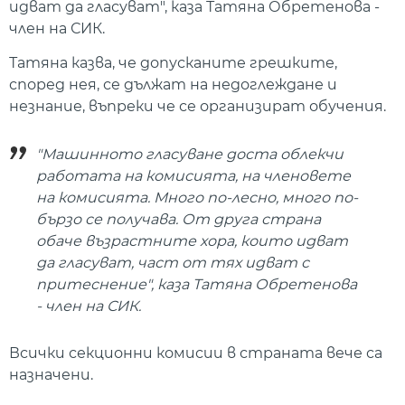
идват да гласуват", каза Татяна Обретенова -
член на СИК.
Татяна казва, че допусканите грешките,
според нея, се дължат на недоглеждане и
незнание, въпреки че се организират обучения.
"Машинното гласуване доста облекчи
работата на комисията, на членовете
на комисията. Много по-лесно, много по-
бързо се получава. От друга страна
обаче възрастните хора, които идват
да гласуват, част от тях идват с
притеснение", каза Татяна Обретенова
- член на СИК.
Всички секционни комисии в страната вече са
назначени.