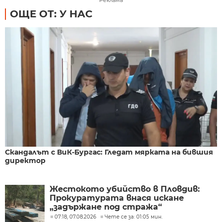
Реклама
ОЩЕ ОТ: У НАС
Скандалът с ВиК-Бургас: Гледат мярката на бившия
директор
Жестокото убийство в Пловдив:
Прокуратурата внася искане
„задържане под стража“
07:18, 07.08.2026
Чете се за: 01:05 мин.