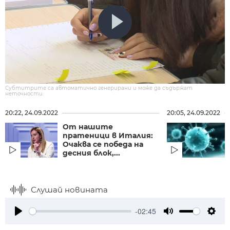
Субтитрите са автоматично генерирани и може да съдържат
неточности.
20:22, 24.09.2022
20:05, 24.09.2022
От нашите
пратеници в Италия:
Очаква се победа на
десния блок,...
Слушай новината
-02:45
Play
Mute
Setti