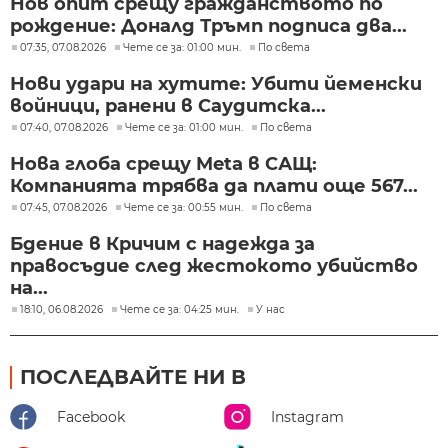
Нов опит срещу гражданството по
рождение: Доналд Тръмп подписа два...
07:35, 07.08.2026
Чете се за: 01:00 мин.
По света
Нови удари на хутите: Убити йеменски
войници, ранени в Саудитска...
07:40, 07.08.2026
Чете се за: 01:00 мин.
По света
Нова глоба срещу Meta в САЩ:
Компанията трябва да плати още 567...
07:45, 07.08.2026
Чете се за: 00:55 мин.
По света
Бдение в Кричим с надежда за
правосъдие след жестокото убийство
на...
18:10, 06.08.2026
Чете се за: 04:25 мин.
У нас
ПОСЛЕДВАЙТЕ НИ В
Facebook
Instagram