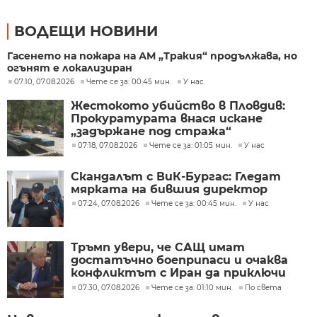
ВОДЕЩИ НОВИНИ
Гасенето на пожара на АМ „Тракия“ продължава, но
огънят е локализиран
07:10, 07.08.2026
Чете се за: 00:45 мин.
У нас
Жестокото убийство в Пловдив:
Прокуратурата внася искане
„задържане под стража“
07:18, 07.08.2026
Чете се за: 01:05 мин.
У нас
Скандалът с ВиК-Бургас: Гледат
мярката на бившия директор
07:24, 07.08.2026
Чете се за: 00:45 мин.
У нас
Тръмп увери, че САЩ имат
достатъчно боеприпаси и очаква
конфликтът с Иран да приключи
скоро
07:30, 07.08.2026
Чете се за: 01:10 мин.
По света