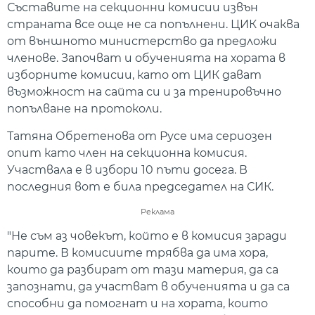
Съставите на секционни комисии извън
страната все още не са попълнени. ЦИК очаква
от външното министерство да предложи
членове. Започват и обученията на хората в
изборните комисии, като от ЦИК дават
възможност на сайта си и за тренировъчно
попълване на протоколи.
Татяна Обретенова от Русе има сериозен
опит като член на секционна комисия.
Участвала е в избори 10 пъти досега. В
последния вот е била председател на СИК.
Реклама
"Не съм аз човекът, който е в комисия заради
парите. В комисиите трябва да има хора,
които да разбират от тази материя, да са
запознати, да участват в обученията и да са
способни да помогнат и на хората, които