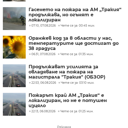
Гасенето на пожара на АМ „Тракия“
продължава, но огънят е
локализиран
07:10, 07.08.2026
Чете се за: 00:45 мин.
Оранжев код за 8 области у нас,
температурите ще достигат до
38 градуса
06:31, 07.08.2026
Чете се за: 01:35 мин.
Продължават усилията за
овладяване на пожара на
магистрала "Тракия" (ОБЗОР)
22:53, 06.08.2026
Чете се за: 03:10 мин.
Пожарът край АМ „Тракия“ е
локализиран, но не е потушен
изцяло
22:13, 06.08.2026
Чете се за: 01:25 мин.
Реклама