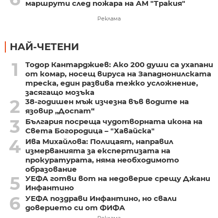
маршрути след пожара на АМ "Тракия"
Реклама
НАЙ-ЧЕТЕНИ
1
Тодор Кантарджиев: Ако 200 души са ухапани
от комар, носещ вируса на Западнонилската
треска, един развива тежко усложнение,
засягащо мозъка
2
38-годишен мъж изчезна във водите на
язовир „Доспат“
3
България посреща чудотворната икона на
Света Богородица – "Хавайска"
4
Ива Михайлова: Полицаят, направил
измерванията за експертизата на
прокуратурата, няма необходимото
образование
5
УЕФА готви вот на недоверие срещу Джани
Инфантино
6
УЕФА поздрави Инфантино, но свали
доверието си от ФИФА