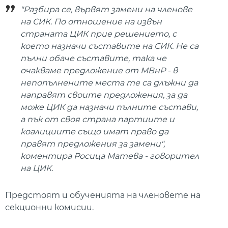
"Разбира се, вървят замени на членове
на СИК. По отношение на извън
страната ЦИК прие решението, с
което назначи съставите на СИК. Не са
пълни обаче съставите, така че
очакваме предложение от МВнР - в
непопълнените места те са длъжни да
направят своите предложения, за да
може ЦИК да назначи пълните състави,
а пък от своя страна партиите и
коалициите също имат право да
правят предложения за замени",
коментира Росица Матева - говорител
на ЦИК.
Предстоят и обученията на членовете на
секционни комисии.