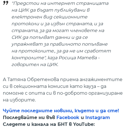
"Предстои на интернет страницата
на ЦИК да бъдат публикувани в
електронен вид секционните
протоколи и за извън страната, и за
страната, за да могат членовете на
СИК да попълват данни и да се
упражняват за правилното попълване
на протоколите., за да не им сработят
контролите", каза Росица Матева -
говорител на ЦИК.
А Татяна Обретенова приема ангажиментите
си в секционната комисия като кауза – да
помогне с опита си в по-доброто организиране
на изборите.
Чуйте последните новини, където и да сте!
Последвайте ни във
Facebook
и
Instagram
Следете и канала на БНТ в YouTube: