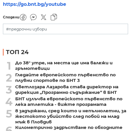
https://go.bnt.bg/youtube
Сподели
#предрочни избори
ТОП 24
1
До 38° утре, на места ще има валежи и
гръмотевици
2
Гледайте европейското първенство по
плувни спортове по БНТ 3
3
Светлозара Лазарова става директор на
дирекция „Програмно съдържание“ в БНТ
4
БНТ излъчва европейското първенство по
лека атлетика - вижте програмата
5
8 задържани, сред които и непълнолетни, за
жестокото убийство след побой на млад
мъж в Пловдив
6
Километрично задръстване по обходните