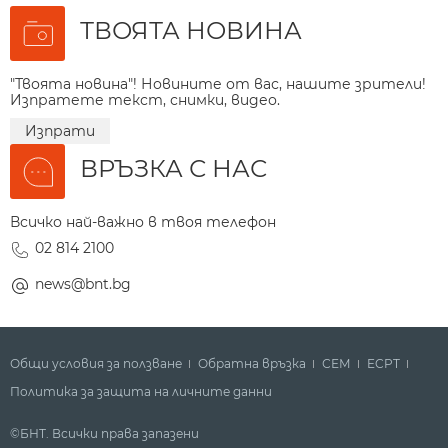
ТВОЯТА НОВИНА
"Твоята новина"! Новините от вас, нашите зрители!
Изпратете текст, снимки, видео.
Изпрати
ВРЪЗКА С НАС
Всичко най-важно в твоя телефон
02 814 2100
news@bnt.bg
Общи условия за ползване
Обратна връзка
СЕМ
ECPT
Политика за защита на личните данни
©БНТ. Всички права запазени