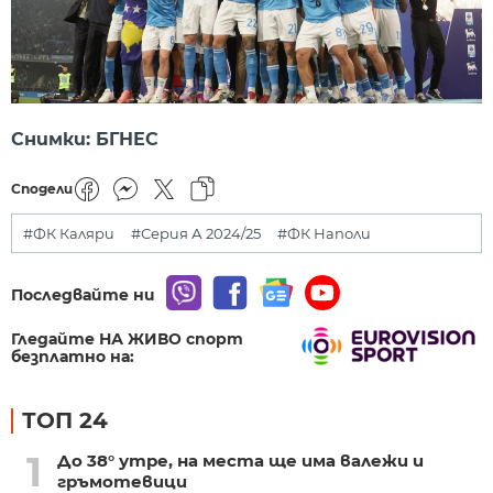
Снимки: БГНЕС
Сподели
#ФК Каляри
#Серия А 2024/25
#ФК Наполи
Последвайте ни
Гледайте НА ЖИВО спорт
безплатно на:
ТОП 24
1
До 38° утре, на места ще има валежи и
гръмотевици