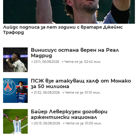
Лийдс подписа за пет години с вратаря Джеймс
Трафорд
Винисиус остана верен на Реал
Мадрид
23:11, 06.08.2026
Чете се за: 02:42 мин.
ПСЖ взе атакуващ халф от Монако
за 50 милиона
21:32, 06.08.2026
Чете се за: 01:10 мин.
Байер Леверкузен договори
аржентински национал
20:13, 06.08.2026
Чете се за: 01:00 мин.