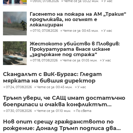
09:00, 07.08.2026
Чете се за: 03:22 мин.
У нас
Гасенето на пожара на АМ „Тракия“
продължава, но огънят е
локализиран
07:10, 07.08.2026
Чете се за: 00:45 мин.
У нас
Жестокото убийство в Пловдив:
Прокуратурата внася искане
„задържане под стража“
07:18, 07.08.2026
Чете се за: 01:05 мин.
У нас
Скандалът с ВиК-Бургас: Гледат
мярката на бившия директор
07:24, 07.08.2026
Чете се за: 00:45 мин.
У нас
Тръмп увери, че САЩ имат достатъчно
боеприпаси и очаква конфликтът...
07:30, 07.08.2026
Чете се за: 01:10 мин.
По света
Нов опит срещу гражданството по
рождение: Доналд Тръмп подписа два...