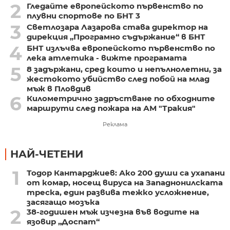
2
Гледайте европейското първенство по
плувни спортове по БНТ 3
3
Светлозара Лазарова става директор на
дирекция „Програмно съдържание“ в БНТ
4
БНТ излъчва европейското първенство по
лека атлетика - вижте програмата
5
8 задържани, сред които и непълнолетни, за
жестокото убийство след побой на млад
мъж в Пловдив
6
Километрично задръстване по обходните
маршрути след пожара на АМ "Тракия"
Реклама
НАЙ-ЧЕТЕНИ
1
Тодор Кантарджиев: Ако 200 души са ухапани
от комар, носещ вируса на Западнонилската
треска, един развива тежко усложнение,
засягащо мозъка
2
38-годишен мъж изчезна във водите на
язовир „Доспат“