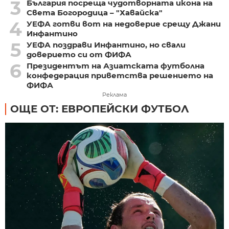
3
България посреща чудотворната икона на
Света Богородица – "Хавайска"
4
УЕФА готви вот на недоверие срещу Джани
Инфантино
5
УЕФА поздрави Инфантино, но свали
доверието си от ФИФА
6
Президентът на Азиатската футболна
конфедерация приветства решението на
ФИФА
Реклама
ОЩЕ ОТ: ЕВРОПЕЙСКИ ФУТБОЛ