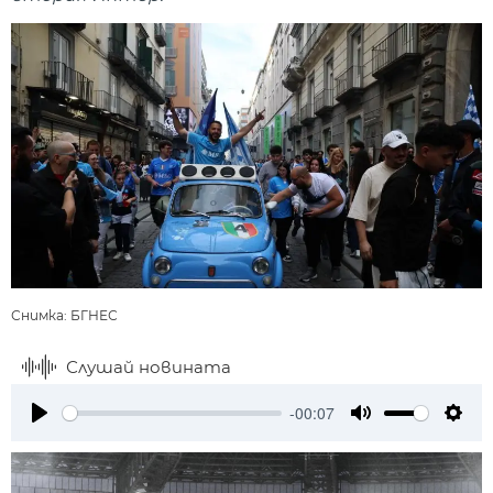
Снимка: БГНЕС
Слушай новината
-00:07
Play
Mute
Setti