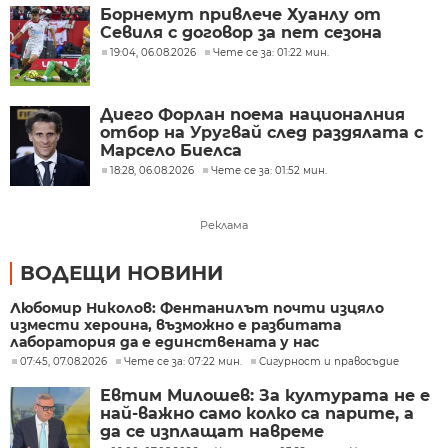
Борнемут привлече Хуанлу от
Севиля с договор за пет сезона
19:04, 06.08.2026
Чете се за: 01:22 мин.
Диего Форлан поема националния
отбор на Уругвай след раздялата с
Марсело Биелса
18:28, 06.08.2026
Чете се за: 01:52 мин.
Реклама
ВОДЕЩИ НОВИНИ
Любомир Николов: Фентанилът почти изцяло
измести хероина, възможно е разбитата
лаборатория да е единствената у нас
07:45, 07.08.2026
Чете се за: 07:22 мин.
Сигурност и правосъдие
Евтим Милошев: За културата не е
най-важно само колко са парите, а
да се изплащат навреме