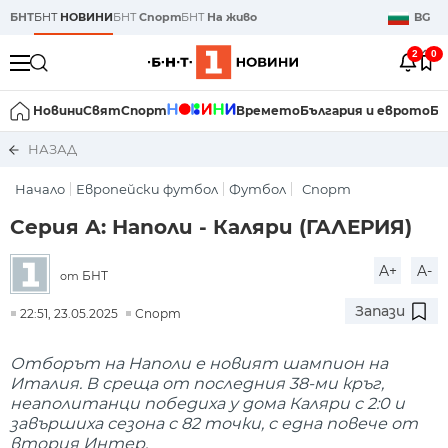
БНТ
БНТ
НОВИНИ
БНТ
Спорт
БНТ
На живо
BG
2
0
Новини
Свят
Спорт
Времето
България и еврото
Би
НАЗАД
Начало
Европейски футбол
Футбол
Спорт
Серия А: Наполи - Каляри (ГАЛЕРИЯ)
A+
A-
БНТ
от
Запази
22:51, 23.05.2025
Спорт
Отборът на Наполи е новият шампион на
Италия. В среща от последния 38-ми кръг,
неаполитанци победиха у дома Каляри с 2:0 и
завършиха сезона с 82 точки, с една повече от
втория Интер.