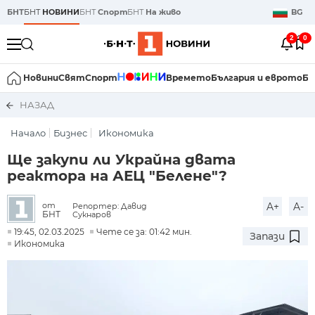
БНТ
БНТ
НОВИНИ
БНТ
Спорт
БНТ
На живо
BG
2
0
Новини
Свят
Спорт
Времето
България и еврото
Би
НАЗАД
Начало
Бизнес
Икономика
Ще закупи ли Украйна двата
реактора на АЕЦ "Белене"?
A+
A-
от
Репортер: Давид
БНТ
Сукнаров
19:45, 02.03.2025
Чете се за: 01:42 мин.
Запази
Икономика