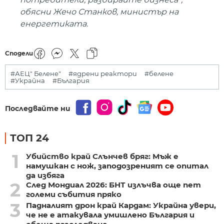
обясни Жечо Станков, министър на
енергетиката.
Сподели
#АЕЦ" Белене"
#ядрени реактори
#белене
#Украйна
#България
Последвайте ни
ТОП 24
1
Убийство край Слънчев бряг: Мъж е
намушкан с нож, заподозреният се опитал
да избяга
2
След Мондиал 2026: БНТ излъчва още пет
големи събития пряко
3
Падналият дрон край Кардам: Украйна увери,
че не е атакувала умишлено България и