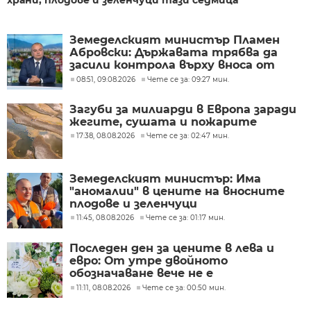
Земеделският министър Пламен
Абровски: Държавата трябва да
засили контрола върху вноса от
трети страни
08:51, 09.08.2026
Чете се за: 09:27 мин.
Загуби за милиарди в Европа заради
жегите, сушата и пожарите
17:38, 08.08.2026
Чете се за: 02:47 мин.
Земеделският министър: Има
"аномалии" в цените на вносните
плодове и зеленчуци
11:45, 08.08.2026
Чете се за: 01:17 мин.
Последен ден за цените в лева и
евро: От утре двойното
обозначаване вече не е
задължително
11:11, 08.08.2026
Чете се за: 00:50 мин.