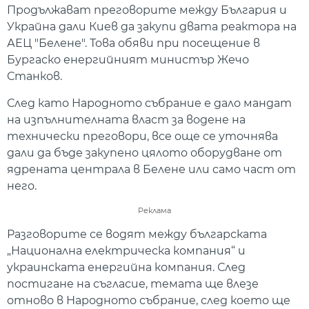
Продължават преговорите между България и
Украйна дали Киев да закупи двата реактора на
АЕЦ "Белене". Това обяви при посещение в
Бургаско енергийният министър Жечо
Станков.
След като Народното събрание е дало мандат
на изпълнителната власт за водене на
технически преговори, все още се уточнява
дали да бъде закупено цялото оборудване от
ядрената централа в Белене или само част от
него.
Реклама
Разговорите се водят между българската
„Национална електрическа компания“ и
украинската енергийна компания. След
постигане на съгласие, темата ще влезе
отново в Народното събрание, след което ще