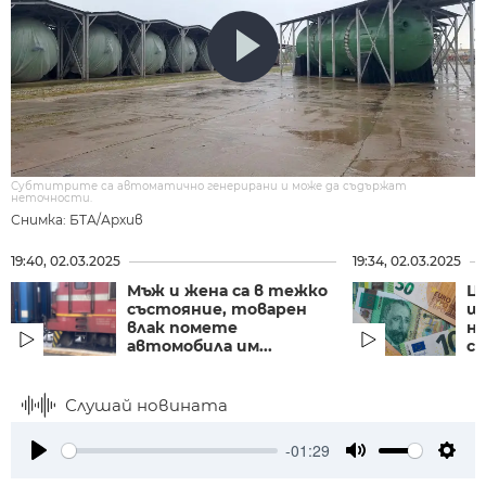
Субтитрите са автоматично генерирани и може да съдържат
неточности.
Снимка: БТА/Архив
19:40, 02.03.2025
19:34, 02.03.2025
Мъж и жена са в тежко
Ц
състояние, товарен
щ
влак помете
н
автомобила им...
ст
Слушай новината
-01:29
Play
Mute
Setti