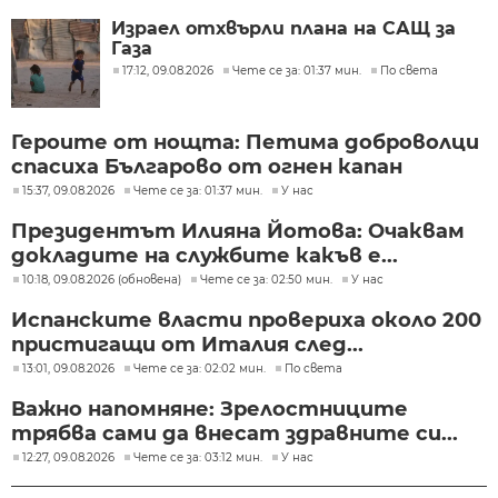
Израел отхвърли плана на САЩ за
Газа
17:12, 09.08.2026
Чете се за: 01:37 мин.
По света
Героите от нощта: Петима доброволци
спасиха Българово от огнен капан
15:37, 09.08.2026
Чете се за: 01:37 мин.
У нас
Президентът Илияна Йотова: Очаквам
докладите на службите какъв е...
10:18, 09.08.2026 (обновена)
Чете се за: 02:50 мин.
У нас
Испанските власти провериха около 200
пристигащи от Италия след...
13:01, 09.08.2026
Чете се за: 02:02 мин.
По света
Важно напомняне: Зрелостниците
трябва сами да внесат здравните си...
12:27, 09.08.2026
Чете се за: 03:12 мин.
У нас