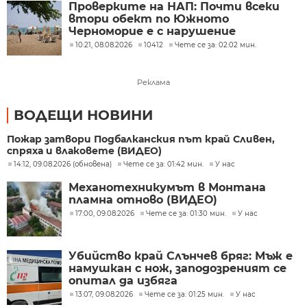
Проверките на НАП: Почти всеки
втори обект по Южното
Черноморие е с нарушение
10:21, 08.08.2026
10412
Чете се за: 02:02 мин.
Реклама
ВОДЕЩИ НОВИНИ
Пожар затвори Подбалканския път край Сливен,
спряха и влаковете (ВИДЕО)
14:12, 09.08.2026 (обновена)
Чете се за: 01:42 мин.
У нас
Механотехникумът в Монтана
пламна отново (ВИДЕО)
17:00, 09.08.2026
Чете се за: 01:30 мин.
У нас
Убийство край Слънчев бряг: Мъж е
намушкан с нож, заподозреният се
опитал да избяга
13:07, 09.08.2026
Чете се за: 01:25 мин.
У нас