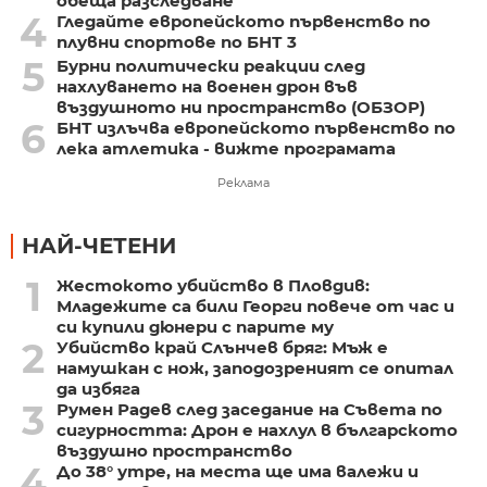
обеща разследване
4
Гледайте европейското първенство по
плувни спортове по БНТ 3
5
Бурни политически реакции след
нахлуването на военен дрон във
въздушното ни пространство (ОБЗОР)
6
БНТ излъчва европейското първенство по
лека атлетика - вижте програмата
Реклама
НАЙ-ЧЕТЕНИ
1
Жестокото убийство в Пловдив:
Младежите са били Георги повече от час и
си купили дюнери с парите му
2
Убийство край Слънчев бряг: Мъж е
намушкан с нож, заподозреният се опитал
да избяга
3
Румен Радев след заседание на Съвета по
сигурността: Дрон е нахлул в българското
въздушно пространство
4
До 38° утре, на места ще има валежи и