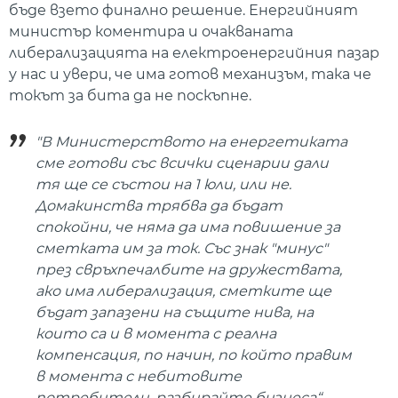
бъде взето финално решение. Енергийният
министър коментира и очакваната
либерализацията на електроенергийния пазар
у нас и увери, че има готов механизъм, така че
токът за бита да не поскъпне.
"В Министерството на енергетиката
сме готови със всички сценарии дали
тя ще се състои на 1 юли, или не.
Домакинства трябва да бъдат
спокойни, че няма да има повишение за
сметката им за ток. Със знак "минус"
през свръхпечалбите на дружествата,
ако има либерализация, сметките ще
бъдат запазени на същите нива, на
които са и в момента с реална
компенсация, по начин, по който правим
в момента с небитовите
потребители, разбирайте бизнеса“,