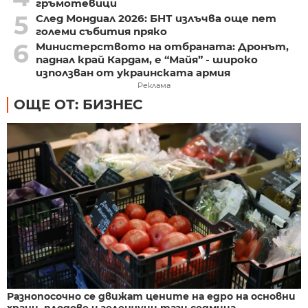
гръмотевици
5
След Мондиал 2026: БНТ излъчва още пет
големи събития пряко
6
Министерството на отбраната: Дронът,
паднал край Кардам, е “Майя” - широко
използван от украинската армия
Реклама
ОЩЕ ОТ: БИЗНЕС
Разнопосочно се движат цените на едро на основни
храни, плодове и зеленчуци тази седмица