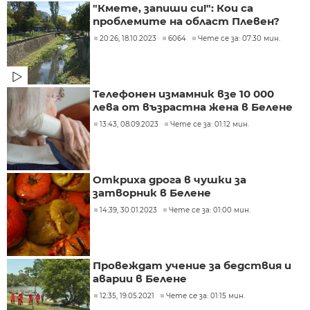
"Кмете, запиши си!": Кои са
проблемите на област Плевен?
20:26, 18.10.2023
6064
Чете се за: 07:30 мин.
Телефонен измамник взе 10 000
лева от възрастна жена в Белене
13:43, 08.09.2023
Чете се за: 01:12 мин.
Откриха дрога в чушки за
затворник в Белене
14:39, 30.01.2023
Чете се за: 01:00 мин.
Провеждат учение за бедствия и
аварии в Белене
12:35, 19.05.2021
Чете се за: 01:15 мин.