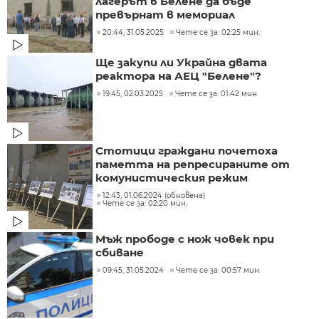
лагерът в Белене да бъде
превърнат в мемориал
20:44, 31.05.2025
Чете се за: 02:25 мин.
Ще закупи ли Украйна двата
реактора на АЕЦ "Белене"?
19:45, 02.03.2025
Чете се за: 01:42 мин.
Стотици граждани почетоха
паметта на репресираните от
комунистическия режим
12:43, 01.06.2024 (обновена)
Чете се за: 02:20 мин.
Мъж прободе с нож човек при
сбиване
09:45, 31.05.2024
Чете се за: 00:57 мин.