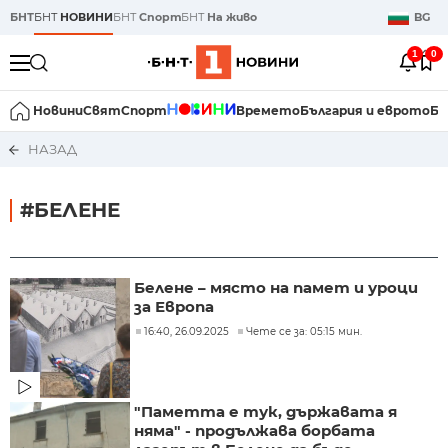
БНТ
БНТ
НОВИНИ
БНТ
Спорт
БНТ
На живо
BG
1
0
Новини
Свят
Спорт
Времето
България и еврото
Би
НАЗАД
#БЕЛЕНЕ
Белене – място на памет и уроци
за Европа
16:40, 26.09.2025
Чете се за: 05:15 мин.
"Паметта е тук, държавата я
няма" - продължава борбата