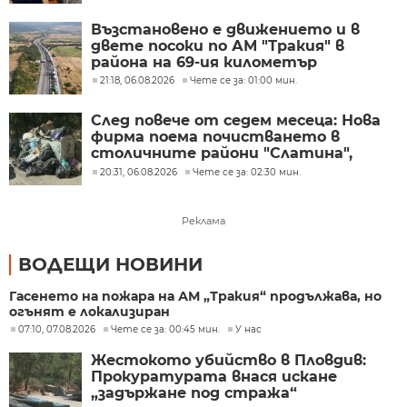
Възстановено е движението и в
двете посоки по АМ "Тракия" в
района на 69-ия километър
21:18, 06.08.2026
Чете се за: 01:00 мин.
След повече от седем месеца: Нова
фирма поема почистването в
столичните райони "Слатина",
"Подуяне" и "Изгрев"
20:31, 06.08.2026
Чете се за: 02:30 мин.
Реклама
ВОДЕЩИ НОВИНИ
Гасенето на пожара на АМ „Тракия“ продължава, но
огънят е локализиран
07:10, 07.08.2026
Чете се за: 00:45 мин.
У нас
Жестокото убийство в Пловдив:
Прокуратурата внася искане
„задържане под стража“