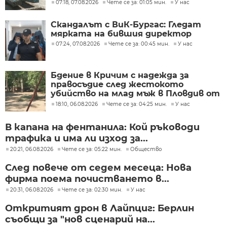
07:18, 07.08.2026
Чете се за: 01:05 мин.
У нас
Скандалът с ВиК-Бургас: Гледат
мярката на бившия директор
07:24, 07.08.2026
Чете се за: 00:45 мин.
У нас
Бдение в Кричим с надежда за
правосъдие след жестокото
убийство на млад мъж в Пловдив от
тийнейджъри
18:10, 06.08.2026
Чете се за: 04:25 мин.
У нас
В капана на фентанила: Кой ръководи
трафика и има ли изход за...
20:21, 06.08.2026
Чете се за: 05:22 мин.
Общество
След повече от седем месеца: Нова
фирма поема почистването в...
20:31, 06.08.2026
Чете се за: 02:30 мин.
У нас
Откритият дрон в Лайпциг: Берлин
съобщи за "нов сценарий на...