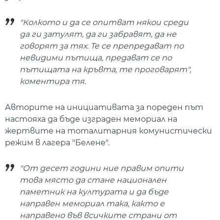
"Колкото и да се опитват някои среди
да ги затулят, да ги забравят, да не
говорят за тях. Те се препредават по
невидими пътища, предават се по
пътищата на кръвта, те проговарят",
коментира тя.
Авторите на инициативата за пореден път
настояха да бъде изграден мемориал на
жертвите на тоталитарния комунистически
режим в лагера "Белене".
"От десет години ние правим опити
това място да стане национален
паметник на културата и да бъде
направен мемориал така, както е
направено във всичките страни от