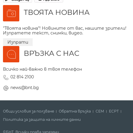
ТВОЯТА НОВИНА
"Твоята новина"! Новините от вас, нашите зрители!
Изпратете текст, снимки, видео.
Изпрати
ВРЪЗКА С НАС
Всичко най-важно в твоя телефон
02 814 2100
news@bnt.bg
Общи условия за ползване
Обратна връзка
СЕМ
ECPT
Политика за защита на личните данни
©БНТ. Всички права запазени