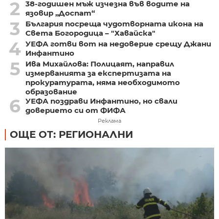
2
38-годишен мъж изчезна във водите на
язовир „Доспат“
3
България посреща чудотворната икона на
Света Богородица – "Хавайска"
4
УЕФА готви вот на недоверие срещу Джани
Инфантино
5
Ива Михайлова: Полицаят, направил
измерванията за експертизата на
прокуратурата, няма необходимото
образование
6
УЕФА поздрави Инфантино, но свали
доверието си от ФИФА
Реклама
ОЩЕ ОТ: РЕГИОНАЛНИ