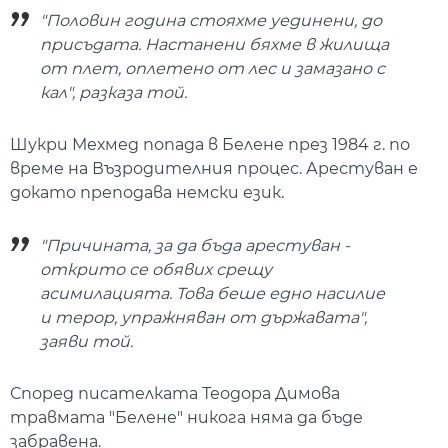
"Половин година стояхме уединени, до
присъдата. Настанени бяхме в жилища
от плет, оплетено от лес и замазано с
кал", разказа той.
Шукри Мехмед попада в Белене през 1984 г. по
време на Възродителния процес. Арестуван е
докато преподава немски език.
"Причината, за да бъда арестуван -
открито се обявих срещу
асимилацията. Това беше едно насилие
и терор, упражняван от държавата",
заяви той.
Според писателката Теодора Димова
травмата "Белене" никога няма да бъде
забравена.