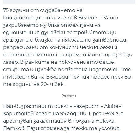
Play
Mute
Setti
75 години от създаването на
концентрационния лагер в Белене и 37 от
закриването му бяха отбелязани на
едноименния дунавски остров. Стотици
граждани и близки на някогашни затворници,
репресирани от комунистическия режим,
почетоха паметта на преминалите през този
лагер. В рамките на поклонението беше
открита и изложба посветена на заточените
тук жертви на Възродителния процес през 80-
те години на 20- и век.
Реклама
Най-възрастният оцелял лагерист - Любен
Харитонов, сега е на 95 години. През 1949 г. е
арестуван за агитация в полза на Никола
Петков. Пази спомена за тежките условия.