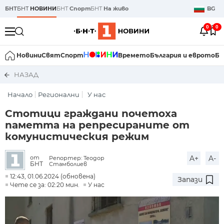
БНТ
БНТ
НОВИНИ
БНТ
Спорт
БНТ
На живо
BG
0
0
Новини
Свят
Спорт
Времето
България и еврото
Би
НАЗАД
Начало
Регионални
У нас
Стотици граждани почетоха
паметта на репресираните от
комунистическия режим
A+
A-
от
Репортер: Теодор
БНТ
Стамболиев
12:43, 01.06.2024 (обновена)
Запази
Чете се за: 02:20 мин.
У нас