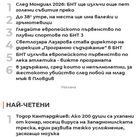
1
След Мондиал 2026: БНТ ще излъчи още пет
големи събития пряко
2
До 38° утре, на места ще има валежи и
гръмотевици
3
Гледайте европейското първенство по
плувни спортове по БНТ 3
4
Светлозара Лазарова става директор на
дирекция „Програмно съдържание“ в БНТ
5
БНТ излъчва европейското първенство по
лека атлетика - вижте програмата
6
8 задържани, сред които и непълнолетни, за
жестокото убийство след побой на млад
мъж в Пловдив
Реклама
НАЙ-ЧЕТЕНИ
1
Тодор Кантарджиев: Ако 200 души са ухапани
от комар, носещ вируса на Западнонилската
треска, един развива тежко усложнение,
засягащо мозъка