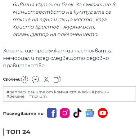
бившия Източен блок. За съжаление в
Министерството на културата се
тъпче на едно и също място", каза
Христо Христов - журналист,
организатор на поклонението.
Хората ще продължат да настояват за
мемориал и пред следващото редовно
правителство.
Сподели
#репресираните от комунистическия режим
#белене
#почит
Последвайте ни
ТОП 24