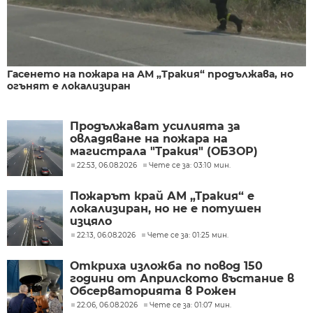
Гасенето на пожара на АМ „Тракия“ продължава, но
огънят е локализиран
Продължават усилията за
овладяване на пожара на
магистрала "Тракия" (ОБЗОР)
22:53, 06.08.2026
Чете се за: 03:10 мин.
Пожарът край АМ „Тракия“ е
локализиран, но не е потушен
изцяло
22:13, 06.08.2026
Чете се за: 01:25 мин.
Откриха изложба по повод 150
години от Априлското въстание в
Обсерваторията в Рожен
22:06, 06.08.2026
Чете се за: 01:07 мин.