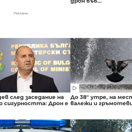
дрон във...
Реклама
ев след заседание на
До 38° утре, на мес
о сигурността: Дрон е
валежи и гръмотев