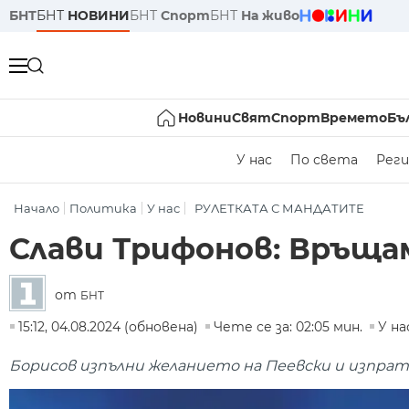
БНТ
БНТ
НОВИНИ
БНТ
Спорт
БНТ
На живо
Новини
Свят
Спорт
Времето
Бъ
У нас
По света
Реги
Начало
Политика
У нас
РУЛЕТКАТА С МАНДАТИТЕ
Слави Трифонов: Връщ
от
БНТ
15:12, 04.08.2024 (обновена)
Чете се за: 02:05 мин.
У на
Борисов изпълни желанието на Пеевски и изпра