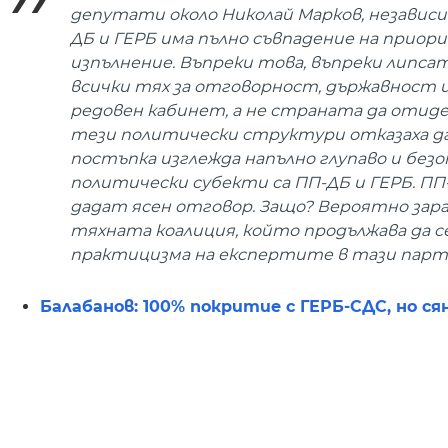
депутати около Николай Марков, независ
ДБ и ГЕРБ има пълно съвпадение на прио
изпълнение. Въпреки това, въпреки липса
всички тях за отговорност, държавност и 
редовен кабинет, а не страната да отиде
тези политически структури отказаха да 
постъпка изглежда напълно глупаво и безот
политически субекти са ПП-ДБ и ГЕРБ. ПП-
дадат ясен отговор. Защо? Вероятно зар
тяхната коалиция, който продължава да с
практицизма на експертите в тази партия
Балабанов: 100% покритие с ГЕРБ-СДС, но ся