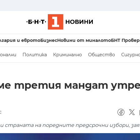
лгария и еврото
Бизнес
Новини от миналото
БНТ Провер
онални
Политика
Криминално
Общество
Сигурн
аме третия мандат утр
с
ти страната на поредните предсрочни избори, за