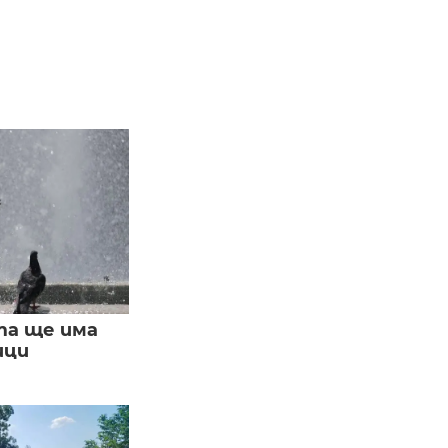
та ще има
ици