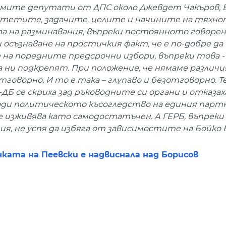
имите депутати от ДПС около Джевдет Чакъров, Б
ритетите, задачите, целите и начините на тяхн
та на разминавания, въпреки постоянното говорен
осъзнаване на простичкия факт, че е по-добре да
 на поредните предсрочни избори, въпреки това -
ни подкрепят. При положение, че нямаме различи
говорно. И то е така – глупаво и безотговорно. Т
ДБ се скриха зад ръководните си органи и отказах
ади политическото късогледство на единия партн
е изживява като самодостатъчен. А ГЕРБ, въпреки 
, не успя да избяга от зависимостите на Бойко Б
нката на Пеевски е надвиснала над Борисов