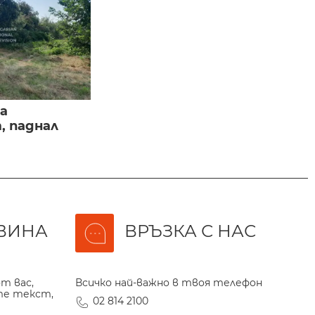
а
, паднал
ВИНА
ВРЪЗКА С НАС
т вас,
Всичко най-важно в твоя телефон
те текст,
02 814 2100