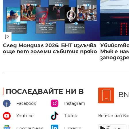
След Мондиал 2026: БНТ излъчва
Убийство 
още пет големи събития пряко
Мъж е на
заподозре
ПОСЛЕДВАЙТЕ НИ В
BN
Facebook
Instagram
Всичко най-в
YouTube
TikTok
Google News
LinkedIn