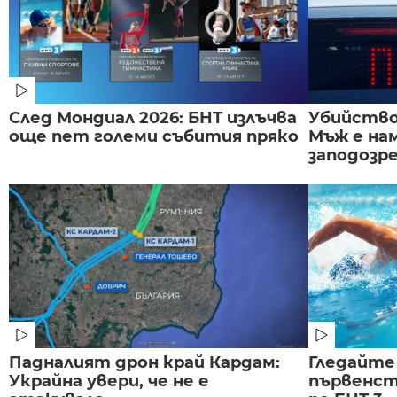
След Мондиал 2026: БНТ излъчва
Убийство 
още пет големи събития пряко
Мъж е на
заподозре
Падналият дрон край Кардам:
Гледайте
Украйна увери, че не е
първенст