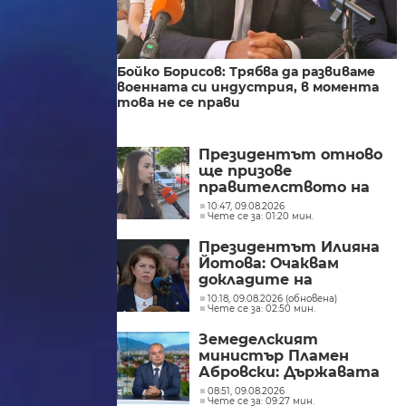
Бойко Борисов: Трябва да развиваме
военната си индустрия, в момента
това не се прави
Президентът отново
ще призове
правителството на
Северна Македония да
10:47, 09.08.2026
Чете се за: 01:20 мин.
съдейства за
лечението на Ива
Президентът Илияна
Михайлова
Йотова: Очаквам
докладите на
службите какъв е
10:18, 09.08.2026 (обновена)
Чете се за: 02:50 мин.
дронът и каква е била
неговата роля
Земеделският
министър Пламен
Абровски: Държавата
трябва да засили
08:51, 09.08.2026
Чете се за: 09:27 мин.
контрола върху вноса