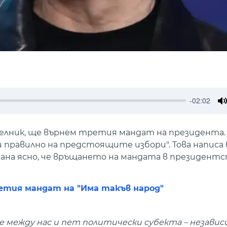
-02:02
M
неделник, ще върнем третия мандат на президента.
 правилно на предстоящите избори". Това написа 
стана ясно, че връщането на мандата в президент
етия мандат на "Има такъв народ"
е между нас и пет политически субекта – незави