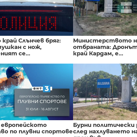
край Слънчев бряг:
Министерството н
мушкан с нож,
отбраната: Дронът
ният се...
край Кардам, е...
 европейското
Бурни политически 
во по плувни спортове
след нахлуването н