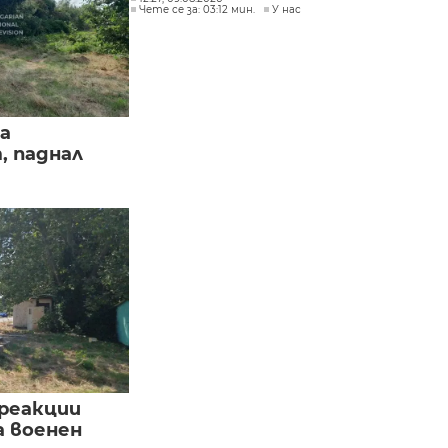
Чете се за: 03:12 мин.
У нас
а
, паднал
реакции
а военен