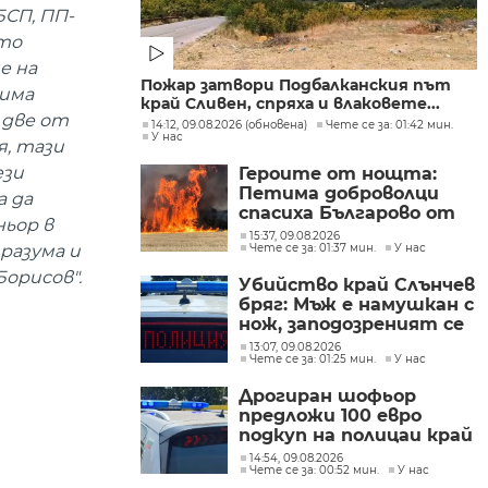
СП, ПП-
ото
е на
Пожар затвори Подбалканския път
 има
край Сливен, спряха и влаковете...
 две от
14:12, 09.08.2026 (обновена)
Чете се за: 01:42 мин.
У нас
я, тази
ези
Героите от нощта:
Петима доброволци
а да
спасиха Българово от
ьор в
огнен капан
15:37, 09.08.2026
разума и
Чете се за: 01:37 мин.
У нас
орисов".
Убийство край Слънчев
бряг: Мъж е намушкан с
нож, заподозреният се
опитал да избяга
13:07, 09.08.2026
Чете се за: 01:25 мин.
У нас
Дрогиран шофьор
предложи 100 евро
подкуп на полицаи край
Поморие
14:54, 09.08.2026
Чете се за: 00:52 мин.
У нас