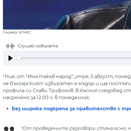
Снимка: БГНЕС
Слушай новината
Play
"Ние, от "Има такъв народ", утре, 5 август, по
че българският избирател е мъдър и ще постъпи
профила си Слави Трифонов. В късния следобед 
насрочено за 12.00 ч. в понеделник.
Без широка подкрепа за правителство с тр
"От проведените разговори стана ясно, ч