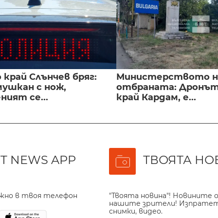
край Слънчев бряг:
Министерството н
мушкан с нож,
отбраната: Дронът
ният се...
край Кардам, е...
T NEWS APP
ТВОЯТА НО
ажно в твоя телефон
"Твоята новина"! Новините о
нашите зрители! Изпрате
снимки, видео.