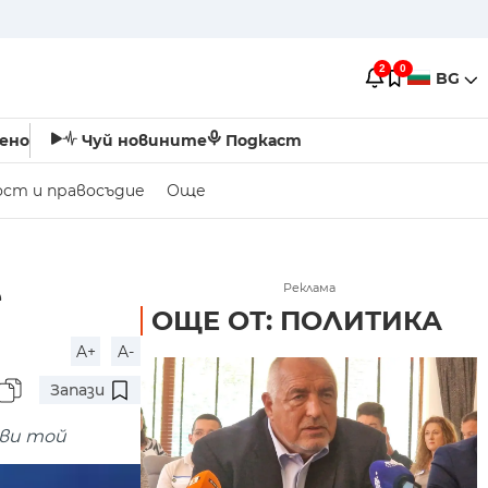
2
0
BG
ено
Чуй новините
Подкаст
ост и правосъдие
Още
е
Реклама
ОЩЕ ОТ: ПОЛИТИКА
A+
A-
Запази
яви той