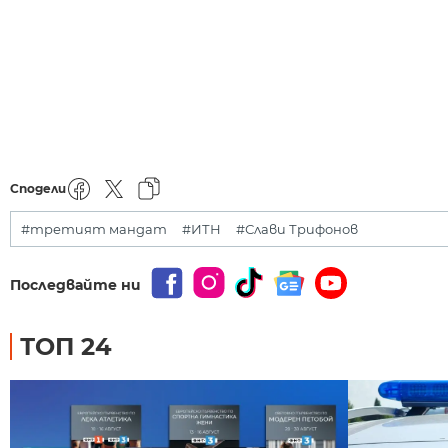
Сподели
#третият мандат
#ИТН
#Слави Трифонов
Последвайте ни
ТОП 24