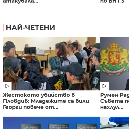
атакувала...
по БНТ 3
НАЙ-ЧЕТЕНИ
Жестокото убийство в
Румен Рад
Пловдив: Младежите са били
Съвета п
Георги повече от...
нахлул...