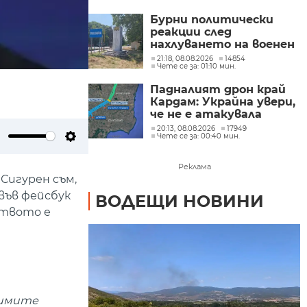
от трети страни
Бурни политически
реакции след
нахлуването на военен
дрон във въздушното
21:18, 08.08.2026
14854
Чете се за: 01:10 мин.
ни пространство
(ОБЗОР)
Падналият дрон край
Кардам: Украйна увери,
че не е атакувала
умишлено България и
20:13, 08.08.2026
17949
Чете се за: 00:40 мин.
обеща разследване
ute
Settings
Реклама
 Сигурен съм,
във фейсбук
ВОДЕЩИ НОВИНИ
ството е
симите