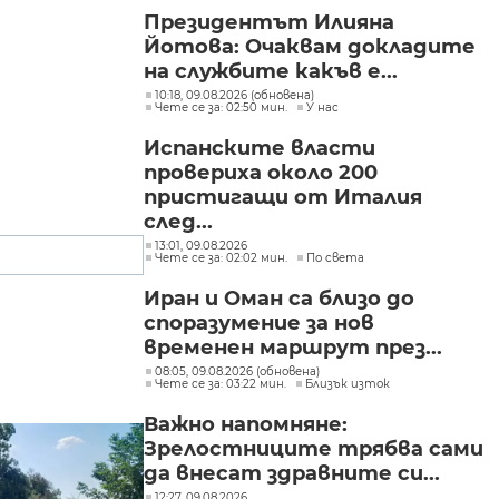
Президентът Илияна
Йотова: Очаквам докладите
на службите какъв е...
10:18, 09.08.2026 (обновена)
Чете се за: 02:50 мин.
У нас
Испанските власти
провериха около 200
пристигащи от Италия
след...
13:01, 09.08.2026
Чете се за: 02:02 мин.
По света
Иран и Оман са близо до
споразумение за нов
временен маршрут през...
08:05, 09.08.2026 (обновена)
Чете се за: 03:22 мин.
Близък изток
Важно напомняне:
Зрелостниците трябва сами
да внесат здравните си...
12:27, 09.08.2026