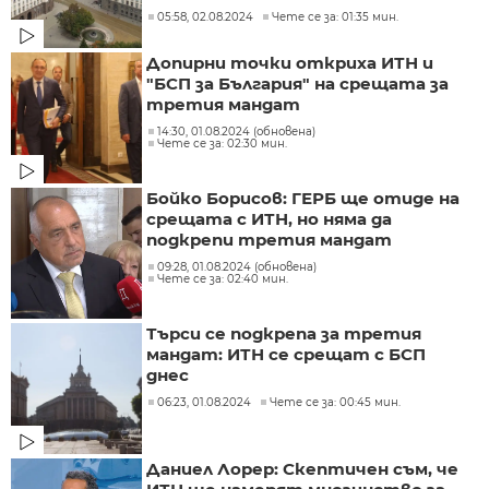
05:58, 02.08.2024
Чете се за: 01:35 мин.
Допирни точки откриха ИТН и
"БСП за България" на срещата за
третия мандат
14:30, 01.08.2024 (обновена)
Чете се за: 02:30 мин.
Бойко Борисов: ГЕРБ ще отиде на
срещата с ИТН, но няма да
подкрепи третия мандат
09:28, 01.08.2024 (обновена)
Чете се за: 02:40 мин.
Търси се подкрепа за третия
мандат: ИТН се срещат с БСП
днес
06:23, 01.08.2024
Чете се за: 00:45 мин.
Даниел Лорер: Скептичен съм, че