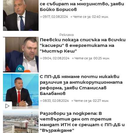
се събират на мнозинство, заяви
Бойко Борисов
09:17, 02.08.2024
Чете се за: 02:40 мин.
Реклама
Пеевски показа списъка на всички
"касиери" в енергетиката на
"Мистър Кеш"
09:04, 02.08.2024
Чете се за: 00:25 мин.
С ПП-ДБ нямаме почти никакви
различия за антикорупционната
реформа, заяви Станислав
Балабанов
08:33, 02.08.2024
Чете се за: 02:27 мин.
Разговори за подкрепа: В
четвъртия ден от третия
мандат ИТН се срещат с ПП-ДБ и
"Възраждане"