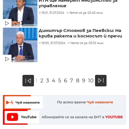
ИТН ще намерят мнозинство за
управление
19:21, 31.07.2024
Чете се за: 02:45 мин.
Димитър Стоянов за Пеевски: На
крива ракета и космосът ѝ пречи
19:00, 31.07.2024
Чете се за: 05:10 мин.
»
1
2
3
4
5
6
7
8
9
10
«