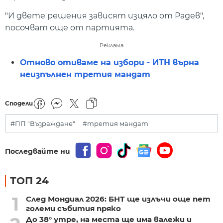
"И двете решения зависят изцяло от Радев",
посочват още от партията.
Реклама
Отново отиваме на избори - ИТН върна
неизпълнен третия мандат
Сподели
#ПП "Възраждане"
#третия мандат
Последвайте ни
ТОП 24
1
След Мондиал 2026: БНТ ще излъчи още пет
големи събития пряко
До 38° утре, на места ще има валежи и