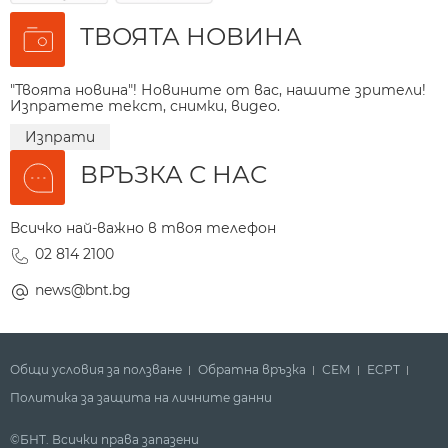
ТВОЯТА НОВИНА
"Твоята новина"! Новините от вас, нашите зрители!
Изпратете текст, снимки, видео.
Изпрати
ВРЪЗКА С НАС
Всичко най-важно в твоя телефон
02 814 2100
news@bnt.bg
Общи условия за ползване
Обратна връзка
СЕМ
ECPT
Политика за защита на личните данни
©БНТ. Всички права запазени