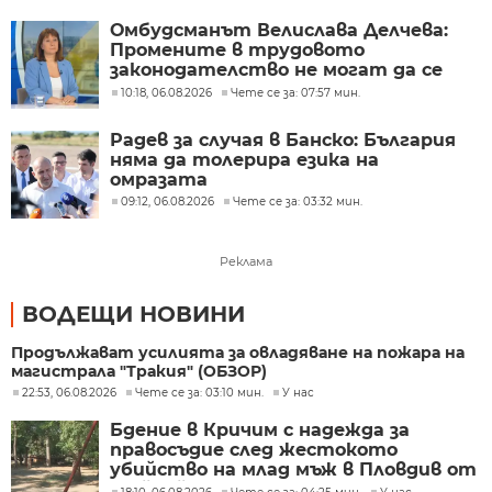
Омбудсманът Велислава Делчева:
Промените в трудовото
законодателство не могат да се
правят през бюджета
10:18, 06.08.2026
Чете се за: 07:57 мин.
Радев за случая в Банско: България
няма да толерира езика на
омразата
09:12, 06.08.2026
Чете се за: 03:32 мин.
Реклама
ВОДЕЩИ НОВИНИ
Продължават усилията за овладяване на пожара на
магистрала "Тракия" (ОБЗОР)
22:53, 06.08.2026
Чете се за: 03:10 мин.
У нас
Бдение в Кричим с надежда за
правосъдие след жестокото
убийство на млад мъж в Пловдив от
тийнейджъри