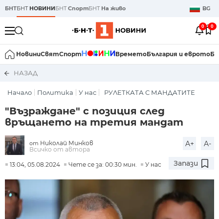
БНТ
БНТ
НОВИНИ
БНТ
Спорт
БНТ
На живо
BG
0
0
Новини
Свят
Спорт
Времето
България и еврото
Би
НАЗАД
Начало
Политика
У нас
РУЛЕТКАТА С МАНДАТИТЕ
"Възраждане" с позиция след
връщането на третия мандат
Николай Минков
A+
A-
от
Всичко от автора
Запази
13:04, 05.08.2024
Чете се за: 00:30 мин.
У нас