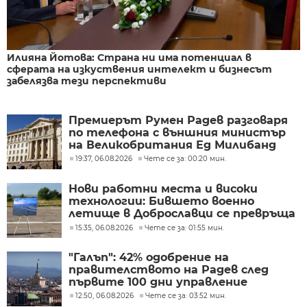
Илияна Йотова: Страна ни има потенциал в
сферата на изкуствения интелект и бизнесът
забелязва тези перспективи
Премиерът Румен Радев разговаря
по телефона с външния министър
на Великобритания Ед Милибанд
19:37, 06.08.2026
Чете се за: 00:20 мин.
Нови работни места и високи
технологии: Бившето военно
летище в Доброславци се превръща
в голям космически център
15:35, 06.08.2026
Чете се за: 01:55 мин.
"Галъп": 42% одобрение на
правителството на Радев след
първите 100 дни управление
12:50, 06.08.2026
Чете се за: 03:52 мин.