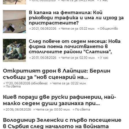
18:10, 06.08.2026
Чете се за: 04:25 мин.
У нас
В капана на фентанила: Кой
ръководи трафика и има ли изход за
пристрастените?
20:21, 06.08.2026
Чете се за: 05:22 мин.
Общество
След повече от седем месеца: Нова
фирма поема почистването в
столичните райони "Слатина",
"Подуяне" и "Изгрев"
20:31, 06.08.2026
Чете се за: 02:30 мин.
У нас
Откритият дрон в Лайпциг: Берлин
съобщи за "нов сценарий на...
17:20, 06.08.2026 (обновена)
Чете се за: 02:22 мин.
По света
Киев порази две руски рафинерии, най-
малко седем души загинаха при...
20:36, 06.08.2026
Чете се за: 00:50 мин.
По света
Володимир Зеленски с първо посещение
в Сърбия след началото на войната