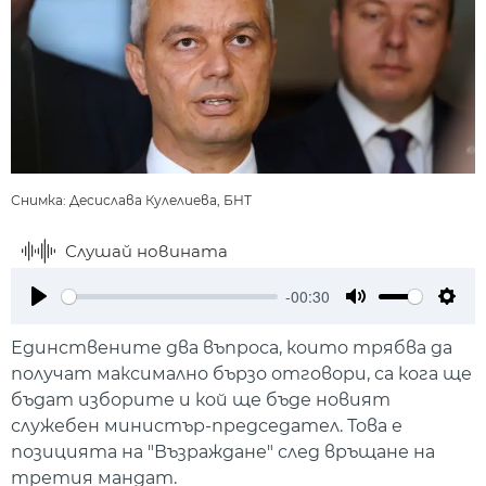
Снимка: Десислава Кулелиева, БНТ
Слушай новината
-00:30
Play
Mute
Setti
Единствените два въпроса, които трябва да
получат максимално бързо отговори, са кога ще
бъдат изборите и кой ще бъде новият
служебен министър-председател. Това е
позицията на "Възраждане" след връщане на
третия мандат.