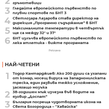
2
гръмотевици
3
Гледайте европейското първенство по
плувни спортове по БНТ 3
4
Светлозара Лазарова става директор на
дирекция „Програмно съдържание“ в БНТ
5
Максималните температури в четвъртък
ще са между 32° и 37°
6
БНТ излъчва европейското първенство по
лека атлетика - вижте програмата
Реклама
НАЙ-ЧЕТЕНИ
1
Тодор Кантарджиев: Ако 200 души са ухапани
от комар, носещ вируса на Западнонилската
треска, един развива тежко усложнение,
засягащо мозъка
2
38-годишен мъж изчезна във водите на
язовир „Доспат“
3
България посреща чудотворната икона на
Света Богородица – "Хавайска"