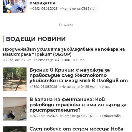
омразата
09:12, 06.08.2026
Чете се за: 03:32 мин.
Реклама
ВОДЕЩИ НОВИНИ
Продължават усилията за овладяване на пожара на
магистрала "Тракия" (ОБЗОР)
22:53, 06.08.2026
Чете се за: 03:10 мин.
У нас
Бдение в Кричим с надежда за
правосъдие след жестокото
убийство на млад мъж в Пловдив от
тийнейджъри
18:10, 06.08.2026
Чете се за: 04:25 мин.
У нас
В капана на фентанила: Кой
ръководи трафика и има ли изход за
пристрастените?
20:21, 06.08.2026
Чете се за: 05:22 мин.
Общество
След повече от седем месеца: Нова