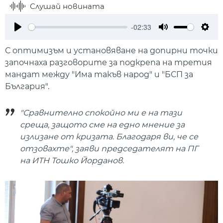
Слушай новината
-02:33
Play
Mute
Setti
С оптимизъм и установяване на допирни точки
започнаха разговорите за подкрепа на третия
мандат между "Има такъв народ" и "БСП за
България".
"Сравнително спокойно ми е на тази
среща, защото сме на едно мнение за
излизане от кризата. Благодаря ви, че се
отзовахте", заяви председателят на ПГ
на ИТН Тошко Йорданов.