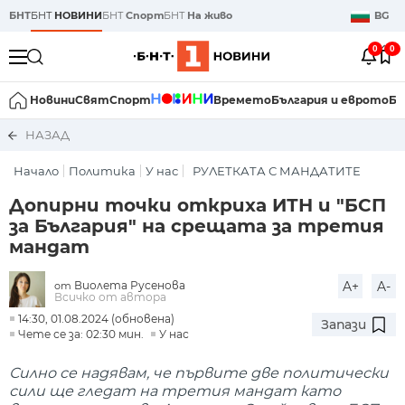
БНТ
БНТ
НОВИНИ
БНТ
Спорт
БНТ
На живо
BG
0
0
Новини
Свят
Спорт
Времето
България и еврото
Би
НАЗАД
Начало
Политика
У нас
РУЛЕТКАТА С МАНДАТИТЕ
Допирни точки откриха ИТН и "БСП
за България" на срещата за третия
мандат
Виолета Русенова
A+
A-
от
Всичко от автора
14:30, 01.08.2024 (обновена)
Запази
Чете се за: 02:30 мин.
У нас
Силно се надявам, че първите две политически
сили ще гледат на третия мандат като