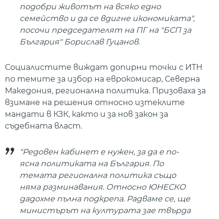
подобри животът на всяко едно
семейство и да се вдигне икономиката",
посочи председателят на ПГ на "БСП за
България" Борислав Гуцанов.
Социалистите виждат допирни точки с ИТН
по темите за избор на еврокомисар, Северна
Македония, регионална политика. Призоваха за
взимане на решения относно изтеклите
мандати в КЗК, както и за нов закон за
съдебната власт.
"Редовен кабинет е нужен, за да е по-
ясна политиката на България. По
темата регионална политика също
няма разминавания. Относно ЮНЕСКО
дадохме пълна подкрепа. Радваме се, ще
министърът на културата зае твърда