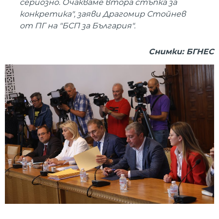
сериозно. Очакваме втора стъпка за
конкретика", заяви Драгомир Стойнев
от ПГ на "БСП за България".
Снимки: БГНЕС