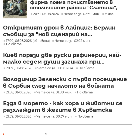
фирма поема почистването в
столичните райони "Слатина",
"Подуяне" и "Изгрев"
20:31, 06.08.2026
Чете се за: 02:30 мин.
У нас
Откритият дрон в Лайпциг: Берлин
съобщи за "нов сценарий на...
17:20, 06.08.2026 (обновена)
Чете се за: 02:22 мин.
По света
Киев порази две руски рафинерии, най-
малко седем души загинаха при...
20:36, 06.08.2026
Чете се за: 00:50 мин.
По света
Володимир Зеленски с първо посещение
в Сърбия след началото на войната
21:07, 06.08.2026
Чете се за: 01:00 мин.
По света
Езда в морето - как хора и животни се
разхлаждат в жегите в Хърватска
21:59, 06.08.2026
Чете се за: 00:37 мин.
По света