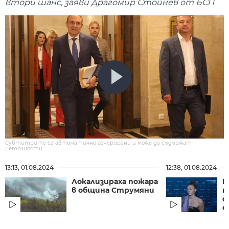
втори шанс, заяви Драгомир Стойнев от БСП
Субтитрите са автоматично генерирани и може да съдържат
неточности.
13:13, 01.08.2024
12:38, 01.08.2024
Локализираха пожара
Г
в община Струмяни
п
с
о