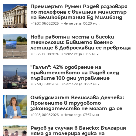
Премиерът Румен Радев разговаря
по телефона с външния министър
на Великобритания Ед Милибанд
19:37, 06.08.2026
Чете се за: 00:20 мин.
Нови работни места и високи
технологии: Бившето военно
летище в Доброславци се превръща
в голям космически център
15:35, 06.08.2026
Чете се за: 01:55 мин.
"Галъп": 42% одобрение на
правителството на Радев след
първите 100 дни управление
12:50, 06.08.2026
Чете се за: 03:52 мин.
Омбудсманът Велислава Делчева:
Промените в трудовото
законодателство не могат да се
правят през бюджета
10:18, 06.08.2026
Чете се за: 07:57 мин.
Радев за случая в Банско: България
няма да толерира езика на