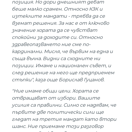
позиция. Но дори днешният дебат
беше малко срамен. Относно КЗК и
изтеклите мандати - трябва да се
вземат решения. За нас е от ключово
значение хората да се чувстват
спокойни за доходите си. Относно
здравеопазването ние сме по-
кардинални. Мисля, че вървим на една и
съща вълна. Видни са сходните ни
позиции. Имаме и национален съвет, и
след решение на него ще предприемем
стъпки", каза още Борислав Гуцанов.
"Ние имаме общи цели. Хората се
отвращават от избори. Вашите
усилия са правилни. Силно се надявам, че
първите две политически сили ще
гледат на третия мандат като втори
шанс. Ние приемаме този разговор