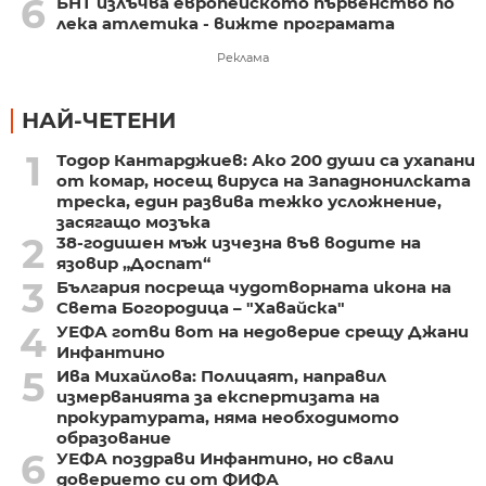
6
БНТ излъчва европейското първенство по
лека атлетика - вижте програмата
Реклама
НАЙ-ЧЕТЕНИ
1
Тодор Кантарджиев: Ако 200 души са ухапани
от комар, носещ вируса на Западнонилската
треска, един развива тежко усложнение,
засягащо мозъка
2
38-годишен мъж изчезна във водите на
язовир „Доспат“
3
България посреща чудотворната икона на
Света Богородица – "Хавайска"
4
УЕФА готви вот на недоверие срещу Джани
Инфантино
5
Ива Михайлова: Полицаят, направил
измерванията за експертизата на
прокуратурата, няма необходимото
образование
6
УЕФА поздрави Инфантино, но свали
доверието си от ФИФА