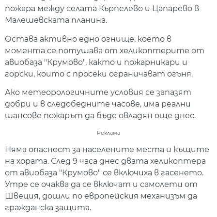
пожара между селата Кърпелево и Цапарево в
Малешевската планина.
Остава активно едно огнище, което в
момента се потушава от хеликоптерите от
авиобаза "Крумово", както и пожарникари и
горски, които с просеки ограничават огъня.
Ако метеорологичните условия се запазят
добри и в следобедните часове, има реални
шансове пожарът да бъде овладян още днес.
Реклама
Няма опасност за населените места и къщите
на хората. След 9 часа днес двата хеликоптера
от авиобаза "Крумово" се включиха в гасенето.
Утре се очаква да се включат и самолети от
Швеция, дошли по европейския механизъм да
гражданска защита.