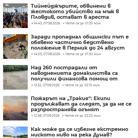
Тийнейджърите, обвинени в
жестокото убийство на мъж в
Пловдив, остават в ареста
14:43, 07.08.2026
Чете се за: 01:20 мин.
Заради пропаднал общински път е
обявено частично бедствено
положение в Перник до 24 август
14:05, 07.08.2026
Чете се за: 01:30 мин.
Над 260 пострадали от
наводненията домакинства са
получили финансова помощ от
Социалното министерство
13:32, 07.08.2026
Чете се за: 02:15 мин.
Пожарът на „Тракия“: Екипи
продължават да следят, за да не се
разпространява огънят
12:38, 07.08.2026
Чете се за: 02:22 мин.
Как може да се избегне екстремно
ниското ниво на река Дунав?