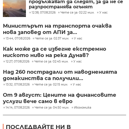
продължават да следят, за да не се
разпространява огънят
12:38, 07.08.2026
Чете се за: 02:22 мин.
У нас
Министърът на транспорта очаква
нова заповед от АПИ за...
13:44, 07.08.2026
Чете се за: 02:37 мин.
У нас
Как може да се избегне екстремно
ниското ниво на река Дунав?
12:27, 07.08.2026
Чете се за: 02:45 мин.
У нас
Над 260 пострадали от наводненията
домакинства са получили...
13:32, 07.08.2026
Чете се за: 02:15 мин.
У нас
От 9 август: Цените на финансовите
услуги вече само в евро
14:14, 07.08.2026
Чете се за: 04:50 мин.
Икономика
ПОСЛЕДВАЙТЕ НИ В