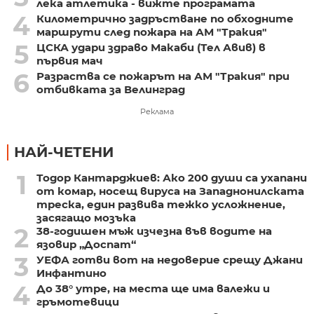
лека атлетика - вижте програмата
4
Километрично задръстване по обходните
маршрути след пожара на АМ "Тракия"
5
ЦСКА удари здраво Макаби (Тел Авив) в
първия мач
6
Разраства се пожарът на АМ "Тракия" при
отбивката за Велинград
Реклама
НАЙ-ЧЕТЕНИ
1
Тодор Кантарджиев: Ако 200 души са ухапани
от комар, носещ вируса на Западнонилската
треска, един развива тежко усложнение,
засягащо мозъка
2
38-годишен мъж изчезна във водите на
язовир „Доспат“
3
УЕФА готви вот на недоверие срещу Джани
Инфантино
4
До 38° утре, на места ще има валежи и
гръмотевици