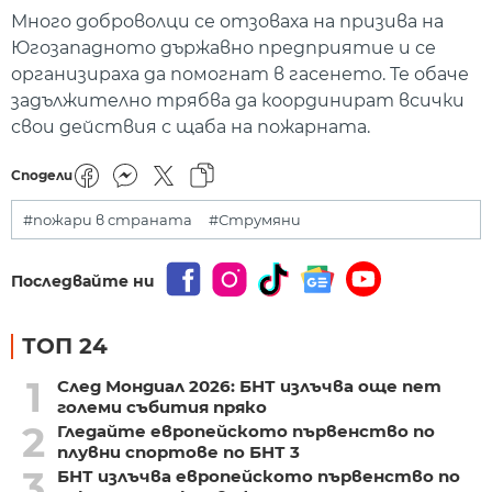
Много доброволци се отзоваха на призива на
Югозападното държавно предприятие и се
организираха да помогнат в гасенето. Те обаче
задължително трябва да координират всички
свои действия с щаба на пожарната.
Сподели
#пожари в страната
#Струмяни
Последвайте ни
ТОП 24
1
След Мондиал 2026: БНТ излъчва още пет
големи събития пряко
2
Гледайте европейското първенство по
плувни спортове по БНТ 3
3
БНТ излъчва европейското първенство по