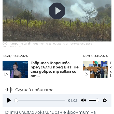
Субтитрите са автоматично генерирани и може да съдържат
неточности.
12:38, 01.08.2024
12:29, 01.08.2024
Габриела Георгиева
В
през сълзи пред БНТ: Не
с
съм добре, тръгвам си
с
от...
к
Слушай новината
-01:02
Play
Mute
Setti
Почти изцяло локализиран е фронтът на