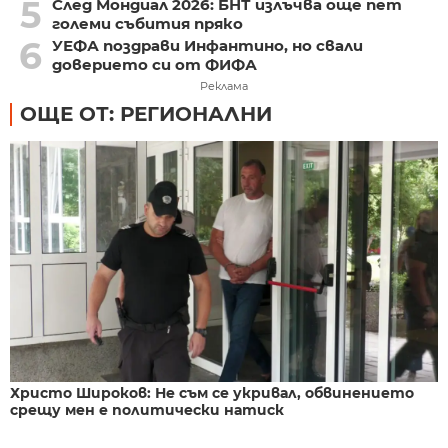
5
След Мондиал 2026: БНТ излъчва още пет
големи събития пряко
6
УЕФА поздрави Инфантино, но свали
доверието си от ФИФА
Реклама
ОЩЕ ОТ: РЕГИОНАЛНИ
Христо Широков: Не съм се укривал, обвинението
срещу мен е политически натиск