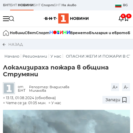
БНТ
БНТ
НОВИНИ
БНТ
Спорт
БНТ
На живо
BG
6
0
Новини
Свят
Спорт
Времето
България и еврото
Би
НАЗАД
Начало
Регионални
У нас
ОПАСНИ ЖЕГИ И ПОЖАРИ В СТ
Локализираха пожара в община
Струмяни
A+
A-
от
Репортер: Владислава
БНТ
Миланова
13:13, 01.08.2024 (обновена)
Запази
Чете се за: 01:05 мин.
У нас