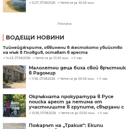
12:27, 07.08.2026
Чете се за: 02:45 мин.
Реклама
ВОДЕЩИ НОВИНИ
Тийнейджърите, обвинени в жестокото убийство
на мъж в Пловдив, остават в ареста
14:43, 07.08.2026
Чете се за: 01:20 мин.
У нас
Малолетни деца биха свой връстник
в Радомир
11:56, 07.08.2026
Чете се за: 00:45 мин.
У нас
Окръжната прокуратура в Русе
поиска арест за петима от
участниците в групите, свързани с
разбитата лаборатория за
10:59, 07.08.2026
Чете се за: 02:50 мин.
У нас
фентанил
Пожарът на „Тракия“: Екипи