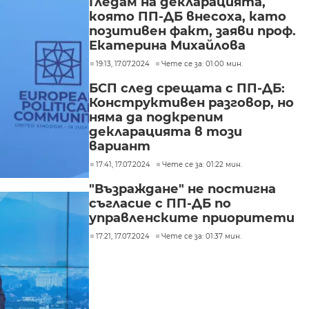
Гледам на декларацията,
която ПП-ДБ внесоха, като
позитивен факт, заяви проф.
Екатерина Михайлова
19:13, 17.07.2024
Чете се за: 01:00 мин.
БСП след срещата с ПП-ДБ:
Конструктивен разговор, но
няма да подкрепим
декларацията в този
вариант
17:41, 17.07.2024
Чете се за: 01:22 мин.
"Възраждане" не постигна
съгласие с ПП-ДБ по
управленските приоритети
17:21, 17.07.2024
Чете се за: 01:37 мин.