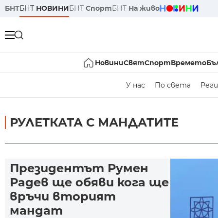
БНТ
БНТ
НОВИНИ
БНТ
Спорт
БНТ
На живо
Новини
Свят
Спорт
Времето
Бъ
У нас
По света
Реги
РУЛЕТКАТА С МАНДАТИТЕ
Президентът Румен
Радев ще обяви кога ще
връчи вторият
мандат