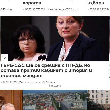
хората
избори
05:25 мин.
08:33, 17.07.2024
Чете се за: 03:22 мин.
21:38, 16.07.2024
ГЕРБ-СДС ще се срещне с ПП-ДБ, но
остава против кабинет с втория и
третия мандат
11:33, 16.07.2024
Чете се за: 02:52 мин.
Реклама