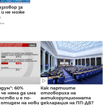
азговор за
 и не може
п
мин.
дум": 60%
Как партиите
че няма да има
отговориха на
ство и е по-
антикорупционната
 отидем на нови
декларация на ПП-ДБ?