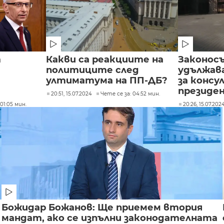
т
Какви са реакциите на
Законосъ
политиците след
удължав
ултиматума на ПП-ДБ?
за конс
президе
20:51, 15.07.2024
Чете се за: 04:52 мин.
01:05 мин.
20:26, 15.07.202
Божидар Божанов: Ще приемем втория
мандат, ако се изпълни законодателната