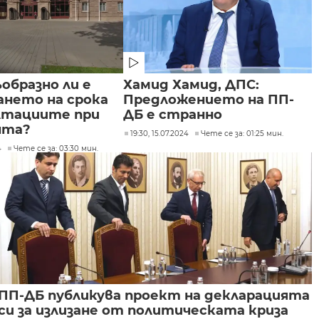
образно ли е
Хамид Хамид, ДПС:
ането на срока
Предложението на ПП-
ултациите при
ДБ е странно
нта?
19:30, 15.07.2024
Чете се за: 01:25 мин.
4
Чете се за: 03:30 мин.
ПП-ДБ публикува проект на декларацията
си за излизане от политическата криза