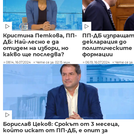
Кристина Петкова, ПП-
ПП-ДБ изпраща
ДБ: Най-лесно е да
декларация до
отидем на избори, но
политическите
какво ще последва?
формации
08:14, 16.07.2024
Чете се за: 02:15 мин.
06:19, 16.07.2024
Чете се за: 
Борислав Цеков: Срокът от 3 месеца,
който искат от ПП-ДБ, е опит за