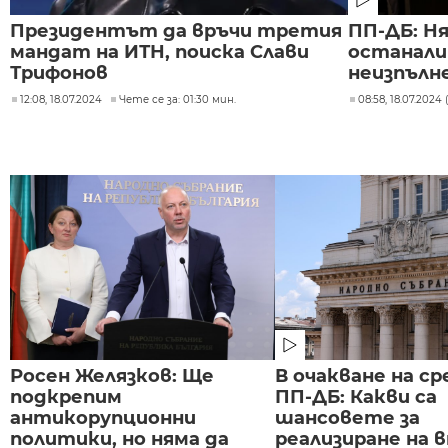
Президентът да връчи третия
ПП-ДБ: Н
мандат на ИТН, поиска Слави
останали
Трифонов
неизпълн
12:08, 18.07.2024
Чете се за: 01:30 мин.
08:58, 18.07.2024
Росен Желязков: Ще
В очакване на с
подкрепим
ПП-ДБ: Какви са
антикорупционни
шансовете за
политики, но няма да
реализиране на 