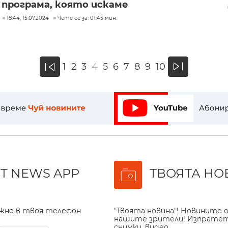
програма, която искаме
18:44, 15.07.2024
Чете се за: 01:45 мин.
»
1
2
3
4
5
6
7
8
9
10
«
T NEWS APP
ТВОЯТА НО
ажно в твоя телефон
"Твоята новина"! Новините о
нашите зрители! Изпрате
снимки, видео.