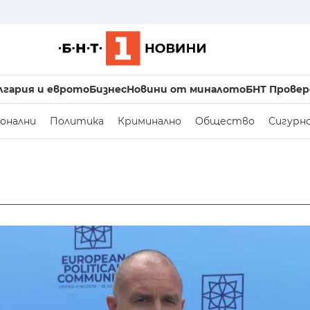
лгария и еврото
Бизнес
Новини от миналото
БНТ Провер
онални
Политика
Криминално
Общество
Сигурн