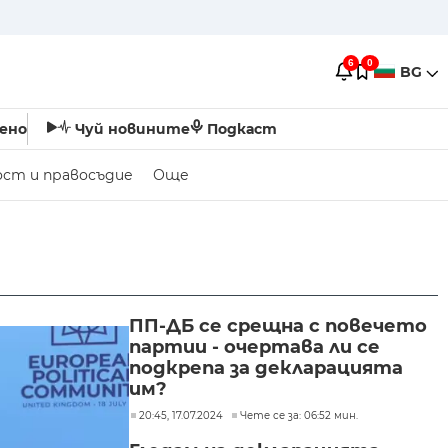
6
0
BG
ено
Чуй новините
Подкаст
ост и правосъдие
Още
ПП-ДБ се срещна с повечето
партии - очертава ли се
подкрепа за декларацията
им?
20:45, 17.07.2024
Чете се за: 06:52 мин.