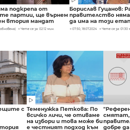
яма подкрепа от
Борислав Гуцанов: Р
те партии, ще върнем
правителство няма
ен втория мандат
да има на този ета
 (обновена)
Чете се за: 02:12 мин.
07:50, 18.07.2024
Чете се за: 01:30 
рещите с
Теменужка Петкова: По
"Референ
всичко личи, че отиваме
смятат, 
на избори и това може би
правител
втория
е честният подход към
добре да