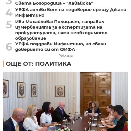
3
Света Богородица – "Хавайска"
4
УЕФА готви вот на недоверие срещу Джани
Инфантино
5
Ива Михайлова: Полицаят, направил
измерванията за експертизата на
прокуратурата, няма необходимото
образование
6
УЕФА поздрави Инфантино, но свали
доверието си от ФИФА
Реклама
ОЩЕ ОТ: ПОЛИТИКА