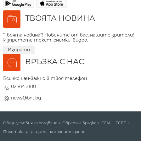
ТВОЯТА НОВИНА
"Твоята новина"! Новините от вас, нашите зрители!
Изпратете текст, снимки, видео.
Изпрати
ВРЪЗКА С НАС
Всичко най-важно в твоя телефон
02 814 2100
news@bnt.bg
Общи условия за ползване
Обратна връзка
СЕМ
ECPT
Политика за защита на личните данни