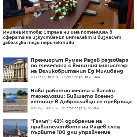
Илияна Йотова: Страна ни има потенциал в
сферата на изкуствения интелект и бизнесът
забелязва тези перспективи
Премиерът Румен Радев разговаря
по телефона с външния министър
на Великобритания Ед Милибанд
19:37, 06.08.2026
Чете се за: 00:20 мин.
Нови работни места и високи
технологии: Бившето военно
летище в Доброславци се превръща
в голям космически център
15:35, 06.08.2026
Чете се за: 01:55 мин.
"Галъп": 42% одобрение на
правителството на Радев след
първите 100 дни управление