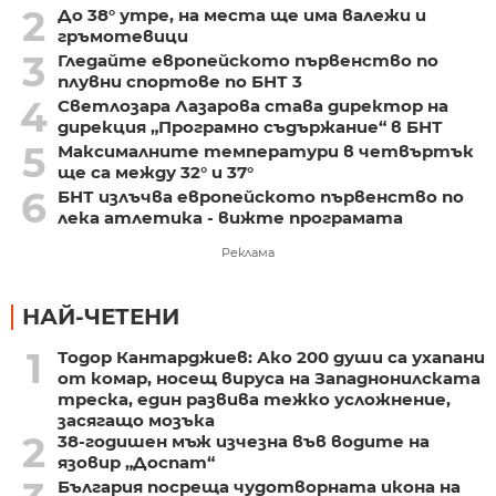
2
До 38° утре, на места ще има валежи и
гръмотевици
3
Гледайте европейското първенство по
плувни спортове по БНТ 3
4
Светлозара Лазарова става директор на
дирекция „Програмно съдържание“ в БНТ
5
Максималните температури в четвъртък
ще са между 32° и 37°
6
БНТ излъчва европейското първенство по
лека атлетика - вижте програмата
Реклама
НАЙ-ЧЕТЕНИ
1
Тодор Кантарджиев: Ако 200 души са ухапани
от комар, носещ вируса на Западнонилската
треска, един развива тежко усложнение,
засягащо мозъка
2
38-годишен мъж изчезна във водите на
язовир „Доспат“
България посреща чудотворната икона на