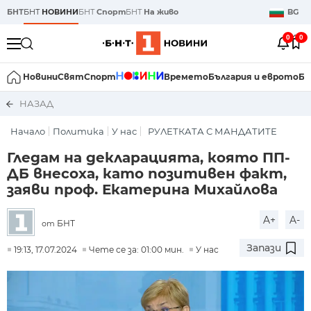
БНТ
БНТ
НОВИНИ
БНТ
Спорт
БНТ
На живо
BG
0
0
Новини
Свят
Спорт
Времето
България и еврото
Би
НАЗАД
Начало
Политика
У нас
РУЛЕТКАТА С МАНДАТИТЕ
Гледам на декларацията, която ПП-
ДБ внесоха, като позитивен факт,
заяви проф. Екатерина Михайлова
A+
A-
БНТ
от
Запази
19:13, 17.07.2024
Чете се за: 01:00 мин.
У нас