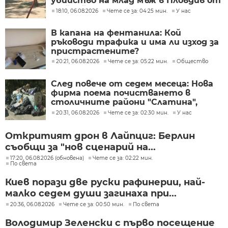
убийство на млад мъж в Пловдив от
тийнейджъри
18:10, 06.08.2026
Чете се за: 04:25 мин.
У нас
В капана на фентанила: Кой
ръководи трафика и има ли изход за
пристрастените?
20:21, 06.08.2026
Чете се за: 05:22 мин.
Общество
След повече от седем месеца: Нова
фирма поема почистването в
столичните райони "Слатина",
"Подуяне" и "Изгрев"
20:31, 06.08.2026
Чете се за: 02:30 мин.
У нас
Откритият дрон в Лайпциг: Берлин
съобщи за "нов сценарий на...
17:20, 06.08.2026 (обновена)
Чете се за: 02:22 мин.
По света
Киев порази две руски рафинерии, най-
малко седем души загинаха при...
20:36, 06.08.2026
Чете се за: 00:50 мин.
По света
Володимир Зеленски с първо посещение