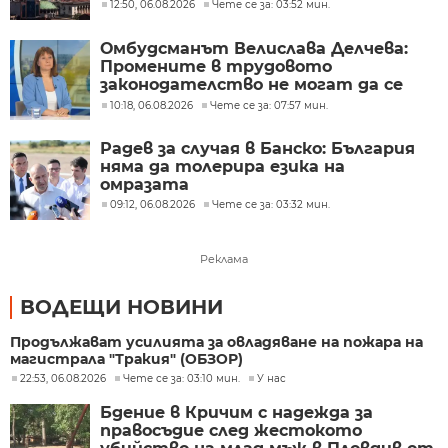
12:50, 06.08.2026
Чете се за: 03:52 мин.
Омбудсманът Велислава Делчева:
Промените в трудовото
законодателство не могат да се
правят през бюджета
10:18, 06.08.2026
Чете се за: 07:57 мин.
Радев за случая в Банско: България
няма да толерира езика на
омразата
09:12, 06.08.2026
Чете се за: 03:32 мин.
Реклама
ВОДЕЩИ НОВИНИ
Продължават усилията за овладяване на пожара на
магистрала "Тракия" (ОБЗОР)
22:53, 06.08.2026
Чете се за: 03:10 мин.
У нас
Бдение в Кричим с надежда за
правосъдие след жестокото