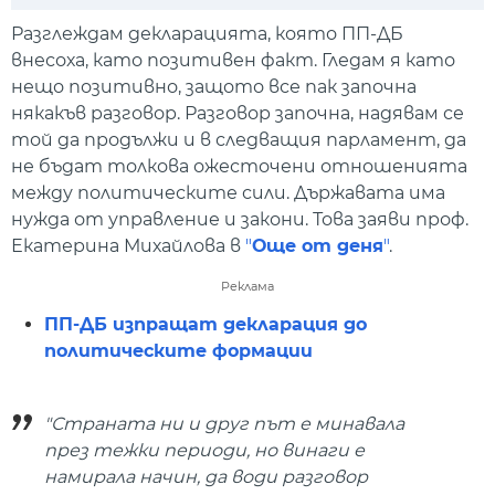
Play
Mute
Setti
Разглеждам декларацията, която ПП-ДБ
внесоха, като позитивен факт. Гледам я като
нещо позитивно, защото все пак започна
някакъв разговор. Разговор започна, надявам се
той да продължи и в следващия парламент, да
не бъдат толкова ожесточени отношенията
между политическите сили. Държавата има
нужда от управление и закони. Това заяви проф.
Екатерина Михайлова в
"
Още от деня
"
.
Реклама
ПП-ДБ изпращат декларация до
политическите формации
"Страната ни и друг път е минавала
през тежки периоди, но винаги е
намирала начин, да води разговор