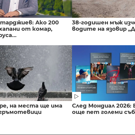
нтарджиев: Ако 200
38-годишен мъж изч
хапани от комар,
водите на язовир „
уса...
ре, на места ще има
След Мондиал 2026: 
 гръмотевици
още пет големи съ