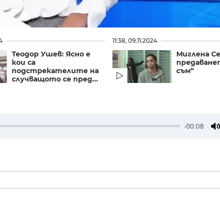
4
11:38, 09.11.2024
Теодор Ушев: Ясно е
Миглена С
кои са
предаване
подстрекателите на
съм“
случващото се пред...
-00:08
M