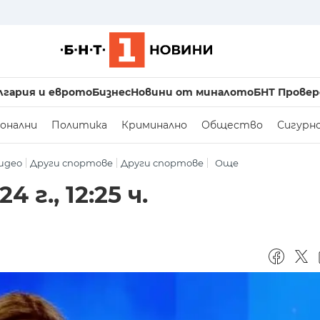
лгария и еврото
Бизнес
Новини от миналото
БНТ Провер
онални
Политика
Криминално
Общество
Сигурн
идео
Други спортове
Други спортове
Още
 г., 12:25 ч.