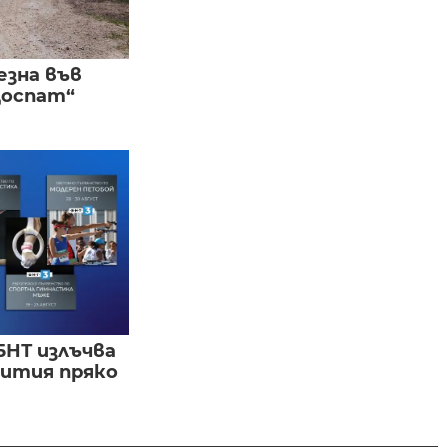
езна във
Доспат“
БНТ излъчва
бития пряко