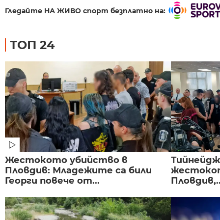
Гледайте НА ЖИВО спорт безплатно на:
ТОП 24
Жестокото убийство в
Тийнейдж
Пловдив: Младежите са били
жестокот
Георги повече от...
Пловдив,..