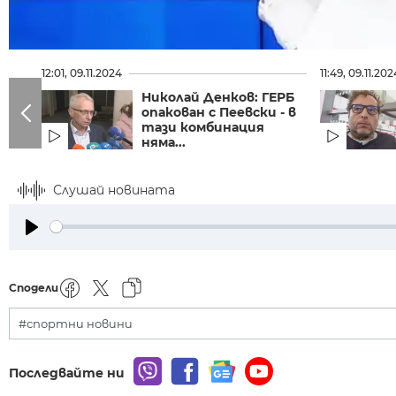
12:01, 09.11.2024
11:49, 09.11.202
Николай Денков: ГЕРБ
опакован с Пеевски - в
тази комбинация
няма...
Слушай новината
Play
Сподели
#спортни новини
Последвайте ни