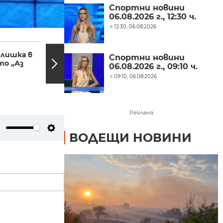
Спортни новини
06.08.2026 г., 12:30 ч.
12:30, 06.08.2026
10:55, 09.11.2024
10:17,
елишка в
Емил Кошлуков:
Спортни новини
то „Аз
Телевизията е преди
06.08.2026 г., 09:10 ч.
всичко хората, БНТ
09:10, 06.08.2026
има...
Реклама
ВОДЕЩИ НОВИНИ
ute
Settings