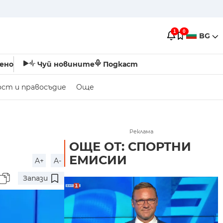
1
0
BG
ено
Чуй новините
Подкаст
ост и правосъдие
Още
Реклама
ОЩЕ ОТ: СПОРТНИ
ЕМИСИИ
A+
A-
Запази