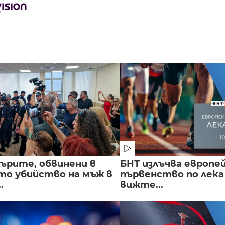
ърите, обвинени в
БНТ излъчва европе
о убийство на мъж в
първенство по лека
.
вижте...