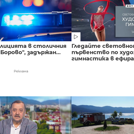
полицията в столичния
Гледайте световн
Борово", задържан...
първенство по худ
гимнастика в ефира.
Реклама