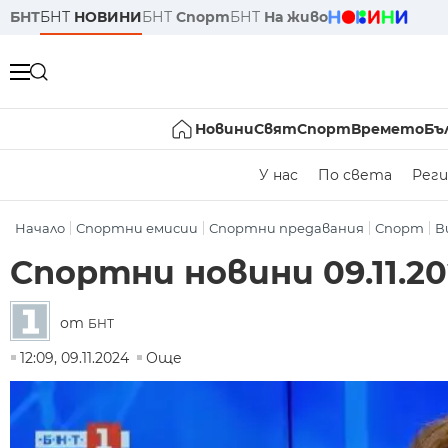
БНТ
БНТ
НОВИНИ
БНТ
Спорт
БНТ
На живо
Новини
Свят
Спорт
Времето
Бъ
У нас
По света
Реги
Начало
Спортни емисии
Спортни предавания
Спорт
В
Спортни новини 09.11.2024
от
БНТ
12:09, 09.11.2024
Още