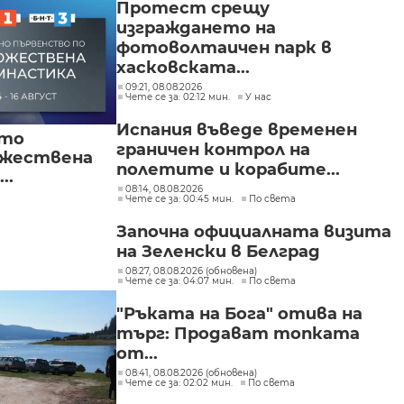
Протест срещу
изграждането на
фотоволтаичен парк в
хасковската...
09:21, 08.08.2026
Чете се за: 02:12 мин.
У нас
Испания въведе временен
ото
граничен контрол на
ожествена
полетите и корабите...
..
08:14, 08.08.2026
Чете се за: 00:45 мин.
По света
Започна официалната визита
на Зеленски в Белград
08:27, 08.08.2026 (обновена)
Чете се за: 04:07 мин.
По света
"Ръката на Бога" отива на
търг: Продават топката
от...
08:41, 08.08.2026 (обновена)
Чете се за: 02:02 мин.
По света