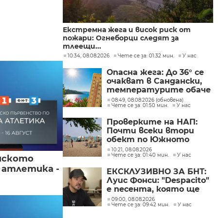
Екстремна жега и висок риск от
пожари: Огнеборци следят за
тлеещи...
10:34, 08.08.2026
Чете се за: 01:32 мин.
У нас
Опасна жега: До 36° се
очакват в Сандански,
температурите обаче
не са рекордни
08:49, 08.08.2026 (обновена)
Чете се за: 01:50 мин.
У нас
Проверките на НАП:
Почти всеки втори
обект по Южното
Черноморие е с
10:21, 08.08.2026
Чете се за: 01:40 мин.
У нас
нарушение
йското
 атлетика -
ЕКСКЛУЗИВНО ЗА БНТ:
Луис Фонси: "Despacito"
е песента, която ще
изпълнявам до края на
09:00, 08.08.2026
Чете се за: 09:42 мин.
У нас
живота си