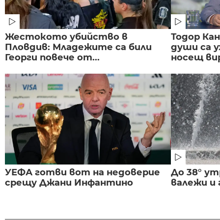
Жестокото убийство в
Тодор Ка
Пловдив: Младежите са били
души са у
Георги повече от...
носещ вир
УЕФА готви вот на недоверие
До 38° ут
срещу Джани Инфантино
валежи и