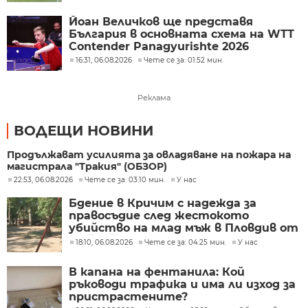
Йоан Величков ще представя
България в основната схема на WTT
Contender Panagyurishte 2026
16:31, 06.08.2026
Чете се за: 01:52 мин.
Реклама
ВОДЕЩИ НОВИНИ
Продължават усилията за овладяване на пожара на
магистрала "Тракия" (ОБЗОР)
22:53, 06.08.2026
Чете се за: 03:10 мин.
У нас
Бдение в Кричим с надежда за
правосъдие след жестокото
убийство на млад мъж в Пловдив от
тийнейджъри
18:10, 06.08.2026
Чете се за: 04:25 мин.
У нас
В капана на фентанила: Кой
ръководи трафика и има ли изход за
пристрастените?