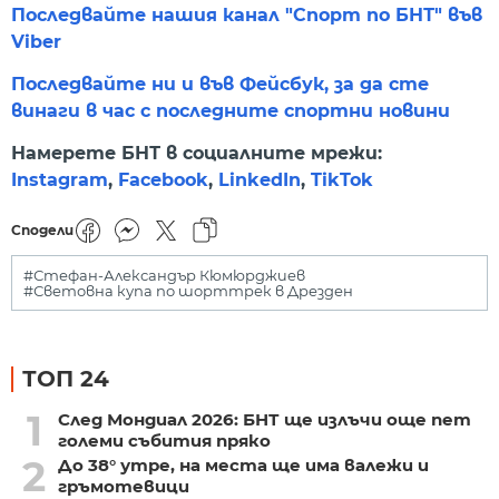
Последвайте нашия канал "Спорт по БНТ" във
Viber
Последвайте ни и във Фейсбук, за да сте
винаги в час с последните спортни новини
Намерете БНТ в социалните мрежи:
Instagram
,
Facebook
,
LinkedIn
,
TikTok
Сподели
#Стефан-Александър Кюмюрджиев
#Световна купа по шорттрек в Дрезден
ТОП 24
1
След Мондиал 2026: БНТ ще излъчи още пет
големи събития пряко
2
До 38° утре, на места ще има валежи и
гръмотевици