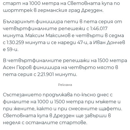
старт на 1000 метра на Световната купа по
шорттрек в германския град Дрезден.
Българинът финишира пети в пета серия от
четвъртфиналните репешежи с 1:46.017
минута. Максим Максимов е четвърти в седма
с 1:30.259 минута и се нареди 47-и, а Иван Дончев
е 59-и.
В четвъртфиналните репешажи на 1500 метра
Асен Гюров финишира на четвърто място в
пета серия с 2:21.901 минути.
Реклама
Състезанието продължава по-късно днес с
финалите на 1000 и 1500 метра при мъжете и
при жените, както и при смесените щафети.
Световната купа в Дрезден ще завърши в
неделя с останалите стартове.