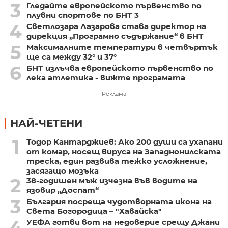
3
Гледайте европейското първенство по
плувни спортове по БНТ 3
4
Светлозара Лазарова става директор на
дирекция „Програмно съдържание“ в БНТ
5
Максималните температури в четвъртък
ще са между 32° и 37°
6
БНТ излъчва европейското първенство по
лека атлетика - вижте програмата
Реклама
НАЙ-ЧЕТЕНИ
1
Тодор Кантарджиев: Ако 200 души са ухапани
от комар, носещ вируса на Западнонилската
треска, един развива тежко усложнение,
засягащо мозъка
2
38-годишен мъж изчезна във водите на
язовир „Доспат“
3
България посреща чудотворната икона на
Света Богородица – "Хавайска"
4
УЕФА готви вот на недоверие срещу Джани