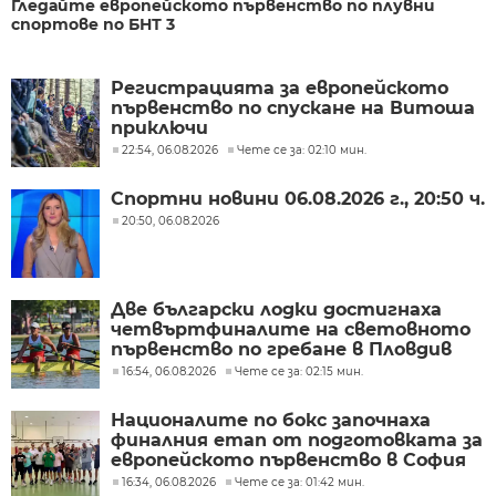
Гледайте европейското първенство по плувни
спортове по БНТ 3
Регистрацията за европейското
първенство по спускане на Витоша
приключи
22:54, 06.08.2026
Чете се за: 02:10 мин.
Спортни новини 06.08.2026 г., 20:50 ч.
20:50, 06.08.2026
Две български лодки достигнаха
четвъртфиналите на световното
първенство по гребане в Пловдив
16:54, 06.08.2026
Чете се за: 02:15 мин.
Националите по бокс започнаха
финалния етап от подготовката за
европейското първенство в София
16:34, 06.08.2026
Чете се за: 01:42 мин.