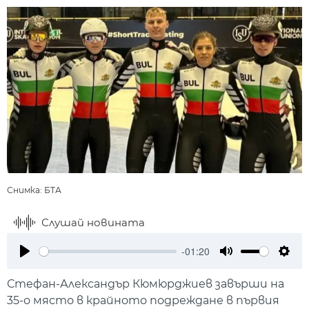
Снимка: БТА
Слушай новината
-01:20
Play
Mute
Setti
Стефан-Александър Кюмюрджиев завърши на
35-о място в крайното подреждане в първия