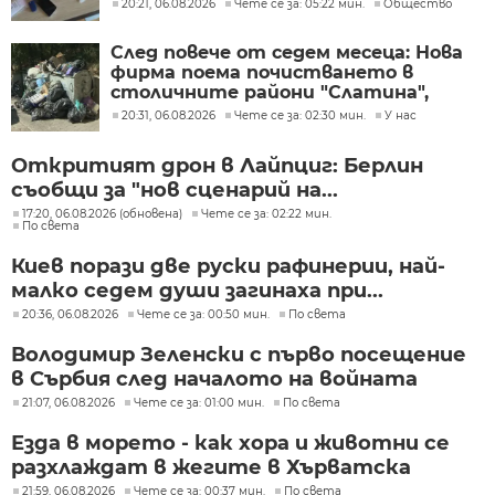
20:21, 06.08.2026
Чете се за: 05:22 мин.
Общество
След повече от седем месеца: Нова
фирма поема почистването в
столичните райони "Слатина",
"Подуяне" и "Изгрев"
20:31, 06.08.2026
Чете се за: 02:30 мин.
У нас
Откритият дрон в Лайпциг: Берлин
съобщи за "нов сценарий на...
17:20, 06.08.2026 (обновена)
Чете се за: 02:22 мин.
По света
Киев порази две руски рафинерии, най-
малко седем души загинаха при...
20:36, 06.08.2026
Чете се за: 00:50 мин.
По света
Володимир Зеленски с първо посещение
в Сърбия след началото на войната
21:07, 06.08.2026
Чете се за: 01:00 мин.
По света
Езда в морето - как хора и животни се
разхлаждат в жегите в Хърватска
21:59, 06.08.2026
Чете се за: 00:37 мин.
По света