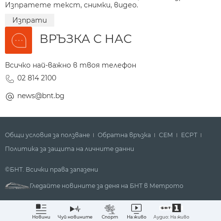
Изпратете текст, снимки, видео.
Изпрати
ВРЪЗКА С НАС
Всичко най-важно в твоя телефон
02 814 2100
news@bnt.bg
Общи условия за ползване
Обратна връзка
СЕМ
ECPT
Политика за защита на личните данни
©БНТ. Всички права запазени
Гледайте новините за деня на БНТ в Метрото
Аудио: На живо
Новини
Чуй новините
Спорт
На живо