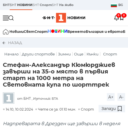
БНТ
БНТ
НОВИНИ
БНТ
Спорт
БНТ
На живо
BG
0
0
Новини
Свят
Спорт
Времето
България и еврото
Би
НАЗАД
Начало
Други спортове
Зимни
Още
Кънки
Спорт
Стефан-Александър Кюмюрджиев
завърши на 35-о място в първия
старт на 1000 метра на
Световната купа по шорттрек
A+
A-
БНТ
от
, Източник: БТА
Запази
14:10, 10.02.2024
Чете се за: 01:10 мин.
Спорт
Надпреварата в Дрезден ще завърши в неделя