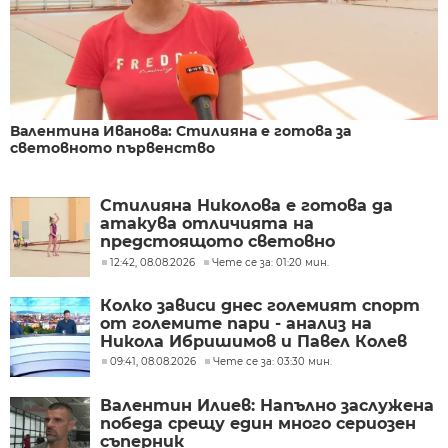
Валентина Иванова: Стилияна е готова за
световното първенство
Стилияна Николова е готова да
атакува отличията на
предстоящото световно
първенство по художествена
12:42, 08.08.2026
Чете се за: 01:20 мин.
гимнастика
Колко зависи днес големият спорт
от големите пари - анализ на
Никола Ибришимов и Павел Колев
09:41, 08.08.2026
Чете се за: 03:30 мин.
Валентин Илиев: Напълно заслужена
победа срещу един много сериозен
съперник