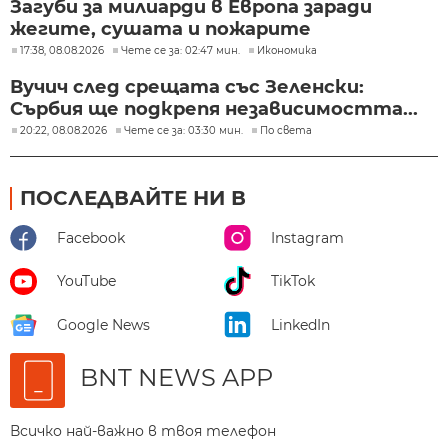
Загуби за милиарди в Европа заради
жегите, сушата и пожарите
17:38, 08.08.2026
Чете се за: 02:47 мин.
Икономика
Вучич след срещата със Зеленски:
Сърбия ще подкрепя независимостта...
20:22, 08.08.2026
Чете се за: 03:30 мин.
По света
ПОСЛЕДВАЙТЕ НИ В
Facebook
Instagram
YouTube
TikTok
Google News
LinkedIn
BNT NEWS APP
Всичко най-важно в твоя телефон