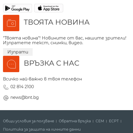
ТВОЯТА НОВИНА
"Твоята новина"! Новините от вас, нашите зрители!
Изпратете текст, снимки, видео.
Изпрати
ВРЪЗКА С НАС
Всичко най-важно в твоя телефон
02 814 2100
news@bnt.bg
Общи условия за ползване
Обратна връзка
СЕМ
ECPT
Политика за защита на личните данни