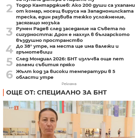
2
Тодор Кантарджиев: Ако 200 души са ухапани
от комар, носещ вируса на Западнонилската
треска, един развива тежко усложнение,
засягащо мозъка
3
Румен Радев след заседание на Съвета по
сигурността: Дрон е нахлул в българското
въздушно пространство
4
До 38° утре, на места ще има валежи и
гръмотевици
5
След Мондиал 2026: БНТ излъчва още пет
големи събития пряко
6
Жълт код за високи температури в 5
области утре
Реклама
ОЩЕ ОТ: СПЕЦИАЛНО ЗА БНТ