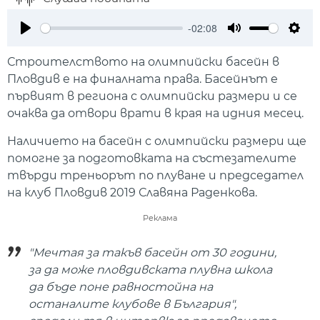
-02:08
Play
Mute
Setti
Строителството на олимпийски басейн в
Пловдив е на финалната права. Басейнът е
първият в региона с олимпийски размери и се
очаква да отвори врати в края на идния месец.
Наличието на басейн с олимпийски размери ще
помогне за подготовката на състезателите
твърди треньорът по плуване и председател
на клуб Пловдив 2019 Славяна Раденкова.
Реклама
"Мечтая за такъв басейн от 30 години,
за да може пловдивската плувна школа
да бъде поне равностойна на
останалите клубове в България",