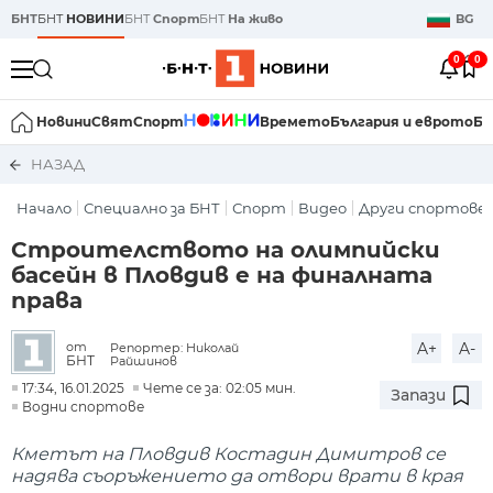
БНТ
БНТ
НОВИНИ
БНТ
Спорт
БНТ
На живо
BG
0
0
Новини
Свят
Спорт
Времето
България и еврото
Би
НАЗАД
Начало
Специално за БНТ
Спорт
Видео
Други спортове
Строителството на олимпийски
басейн в Пловдив е на финалната
права
A+
A-
от
Репортер: Николай
БНТ
Райшинов
17:34, 16.01.2025
Чете се за: 02:05 мин.
Запази
Водни спортове
Кметът на Пловдив Костадин Димитров се
надява съоръжението да отвори врати в края