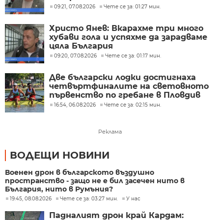
09:21, 07.08.2026
Чете се за: 01:27 мин.
Христо Янев: Вкарахме три много
хубави гола и успяхме да зарадваме
цяла България
09:20, 07.08.2026
Чете се за: 01:17 мин.
Две български лодки достигнаха
четвъртфиналите на световното
първенство по гребане в Пловдив
16:54, 06.08.2026
Чете се за: 02:15 мин.
Реклама
ВОДЕЩИ НОВИНИ
Военен дрон в българското въздушно
пространство - защо не е бил засечен нито в
България, нито в Румъния?
19:45, 08.08.2026
Чете се за: 03:27 мин.
У нас
Падналият дрон край Кардам: