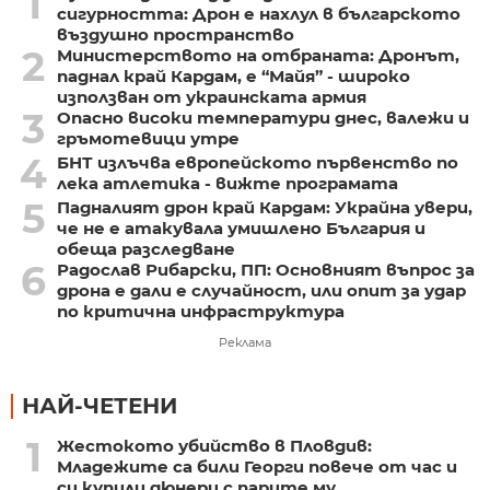
1
сигурността: Дрон е нахлул в българското
въздушно пространство
2
Министерството на отбраната: Дронът,
паднал край Кардам, е “Майя” - широко
използван от украинската армия
3
Опасно високи температури днес, валежи и
гръмотевици утре
4
БНТ излъчва европейското първенство по
лека атлетика - вижте програмата
5
Падналият дрон край Кардам: Украйна увери,
че не е атакувала умишлено България и
обеща разследване
6
Радослав Рибарски, ПП: Основният въпрос за
дрона е дали е случайност, или опит за удар
по критична инфраструктура
Реклама
НАЙ-ЧЕТЕНИ
1
Жестокото убийство в Пловдив:
Младежите са били Георги повече от час и
си купили дюнери с парите му