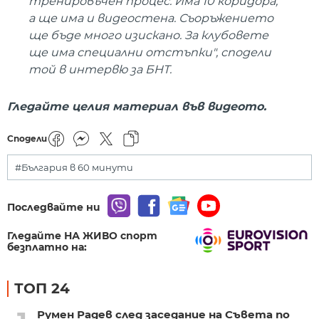
тренировъчен процес. Има 10 коридора,
а ще има и видеостена. Съоръжението
ще бъде много изискано. За клубовете
ще има специални отстъпки", сподели
той в интервю за БНТ.
Гледайте целия материал във видеото.
Сподели
#България в 60 минути
Последвайте ни
Гледайте НА ЖИВО спорт
безплатно на:
ТОП 24
Румен Радев след заседание на Съвета по