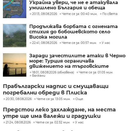
Украйна увери, че не е атакувала
умишлено България и обеща
разследване
20:13, 08.08.2026
Чете се за: 00:40 мин.
По света
Продължава борбата с огнената
стихия до бобошевското село
Висока могила
22:41, 08.08.2026
Чете се за: 00:57 мин.
У нас
Заради зачестилите атаки в Черно
море: Турция ограничава
движението на търговските
кораби
18:01, 08.08.2026 (обновена)
Чете се за: 01:05 мин.
Балкани
Прабългарски надпис и смущаващи
погребални обреди в Плиска
20:30, 08.08.2026
Чете се за: 13:05 мин.
Още
Предстои леко захлаждане, на места
утре ще има валежи и градушки
21:24, 08.08.2026
Чете се за: 02:32 мин.
У нас