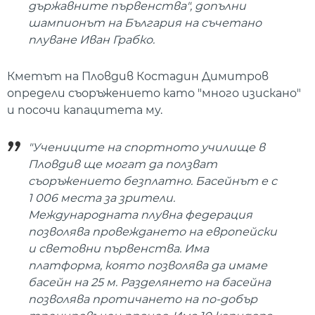
държавните първенства", допълни
шампионът на България на съчетано
плуване Иван Грабко.
Кметът на Пловдив Костадин Димитров
определи съоръжението като "много изискано"
и посочи капацитета му.
"Учениците на спортното училище в
Пловдив ще могат да ползват
съоръжението безплатно. Басейнът е с
1 006 места за зрители.
Международната плувна федерация
позволява провеждането на европейски
и световни първенства. Има
платформа, която позволява да имаме
басейн на 25 м. Разделянето на басейна
позволява протичането на по-добър