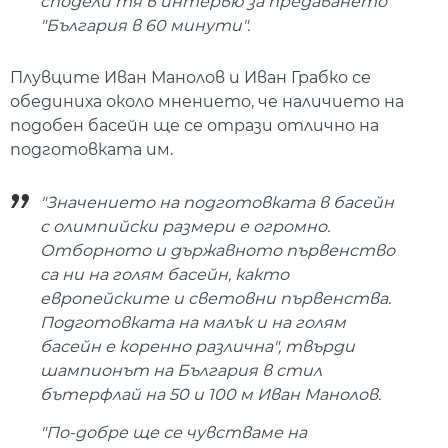
сподели тя в интервю за предаването
"България в 60 минути".
Плувците Иван Манолов и Иван Грабко се
обединиха около мнението, че наличието на
подобен басейн ще се отрази отлично на
подготовката им.
"Значението на подготовката в басейн
с олимпийски размери е огромно.
Отборното и държавното първенство
са ни на голям басейн, както
европейските и световни първенства.
Подготовката на малък и на голям
басейн е коренно различна", твърди
шампионът на България в стил
бътерфлай на 50 и 100 м Иван Манолов.
"По-добре ще се чувстваме на