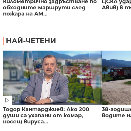
Километрично задръстване по
ЦСКА удар
обходните маршрути след
Авив) в п
пожара на АМ...
НАЙ-ЧЕТЕНИ
Тодор Кантарджиев: Ако 200
38-годиш
души са ухапани от комар,
водите н
носещ вируса...