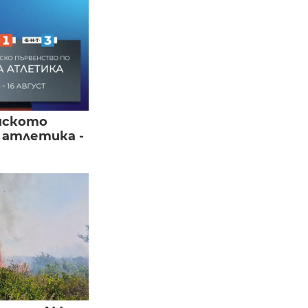
йското
 атлетика -