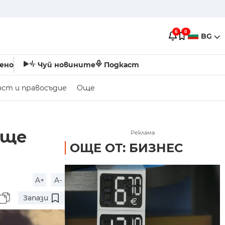
6
0
BG
ено
Чуй новините
Подкаст
ост и правосъдие
Още
 ще
Реклама
ОЩЕ ОТ: БИЗНЕС
A+
A-
Запази