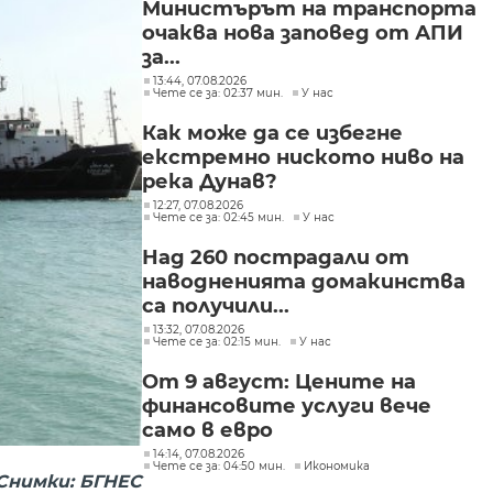
Министърът на транспорта
очаква нова заповед от АПИ
за...
13:44, 07.08.2026
Чете се за: 02:37 мин.
У нас
Как може да се избегне
екстремно ниското ниво на
река Дунав?
12:27, 07.08.2026
Чете се за: 02:45 мин.
У нас
Над 260 пострадали от
наводненията домакинства
са получили...
13:32, 07.08.2026
Чете се за: 02:15 мин.
У нас
От 9 август: Цените на
финансовите услуги вече
само в евро
14:14, 07.08.2026
Чете се за: 04:50 мин.
Икономика
Снимки: БГНЕС