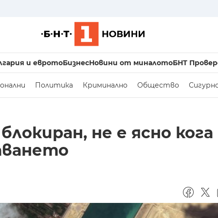
лгария и еврото
Бизнес
Новини от миналото
БНТ Провер
онални
Политика
Криминално
Общество
Сигурн
блокиран, не е ясно кога
аването