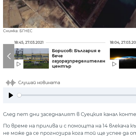
Снимка: БГНЕС
18:45, 27.03.2021
18:04, 27.03.20
Борисов: България е
вече
газоразпределителен
център
Слушай новината
Play
След пет дни заседналият в Суецкия канал конт
По време на прилива и с помощта на 14 влекача к
не може да се прогнозира кога той ще успее да о