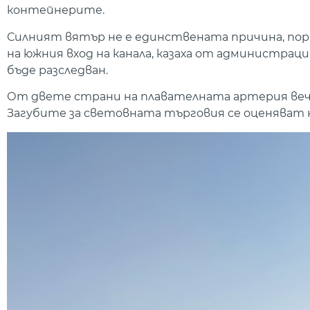
контейнерите.
Силният вятър не е единствената причина, пор
на южния вход на канала, казаха от администрац
бъде разследван.
От двете страни на плавателната артерия вече с
Загубите за световната търговия се оценяват на 