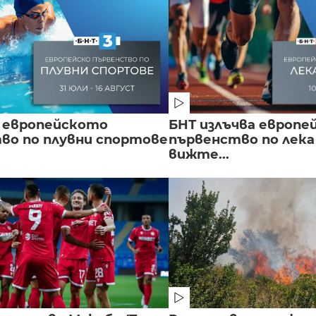
 европейското
БНТ излъчва европе
во по плувни спортове
първенство по лека
вижте...