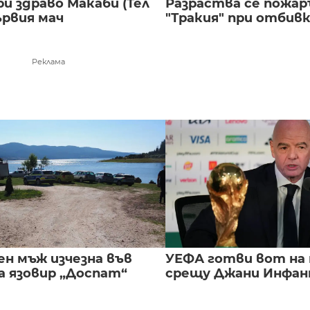
и здраво Макаби (Тел
Разраства се пожар
ървия мач
"Тракия" при отбивка
Реклама
ен мъж изчезна във
УЕФА готви вот на
а язовир „Доспат“
срещу Джани Инфа