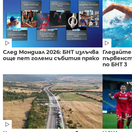
След Мондиал 2026: БНТ излъчва
Гледайте
още пет големи събития пряко
първенст
по БНТ 3