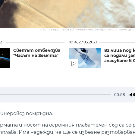
Субтитрите са автоматично генерирани и може да 
21
16:14, 27.03.2021
Светът отбелязва
82 лица под
"Часът на Земята"
са подали за
гласуване в
-00:58
M
ейнеровоз помръдна.
ърмата и носът на огромния плавателен съд са се 
тплава. Има надежди, че ще се избегне разтоварва