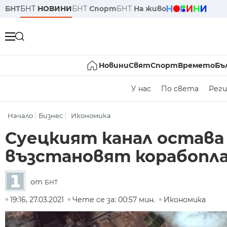
БНТ
БНТ
НОВИНИ
БНТ
Спорт
БНТ
На живо
Новини
Свят
Спорт
Времето
Бъ
У нас
По света
Реги
Начало
Бизнес
Икономика
Суецкият канал остава 
възстановят корабопл
от
БНТ
19:16, 27.03.2021
Чете се за: 00:57 мин.
Икономика