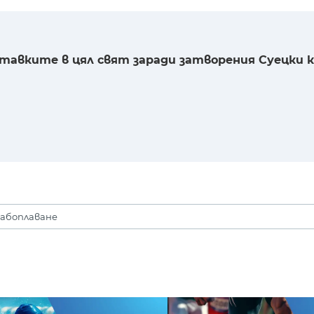
ставките в цял свят заради затворения Суецки 
рабоплаване