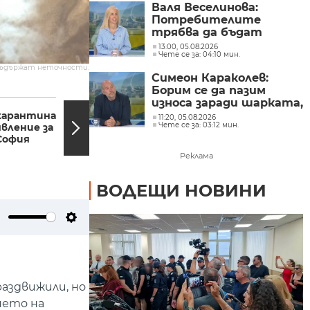
Валя Веселинова:
Потребителите
трябва да бъдат
разумни, да не се
13:00, 05.08.2026
Чете се за: 04:10 мин.
подлъгват по ниската
съдържат неточности.
цена
Симеон Караколев:
Борим се да пазим
14:41, 27.03.2021
13:32,
износа заради шарката,
а продаваме навън
 карантина
Как настройват
11:20, 05.08.2026
Чете се за: 03:12 мин.
явление за
механизма на кулата
сиренето по 6 евро,
 София
Сахат тепе в
тук го купуваме по 15-
Пловдив?
18 евро
Реклама
ВОДЕЩИ НОВИНИ
ute
Settings
раздвижили, но
нето на