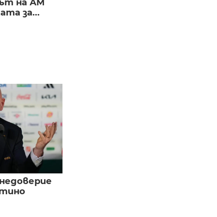
ът на АМ
та за...
 недоверие
нтино