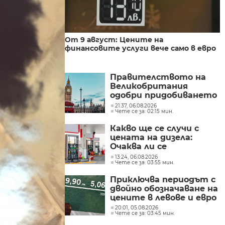
От 9 август: Цените на
финансовите услуги вече само в евро
Правителството на
Великобритания
одобри придобиването
на „Уорнър Брос
21:37, 06.08.2026
Чете се за: 02:15 мин.
Дискавъри“ от
„Парамаунт“ за 110
Какво ще се случи с
млрд. долара
цената на дизела:
Очаква ли се
поевтиняване или нов
13:24, 06.08.2026
Чете се за: 03:55 мин.
ръст?
Приключва периодът с
двойно обозначаване на
цените в левове и евро
20:01, 05.08.2026
Чете се за: 03:45 мин.