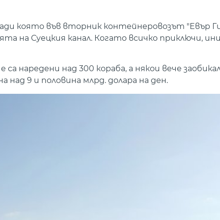
ади която във вторник контейнеровозът "Евър Ги
ията на Суецкия канал. Когато всичко приключи, 
а наредени над 300 кораба, а някои вече заобика
над 9 и половина млрд. долара на ден.