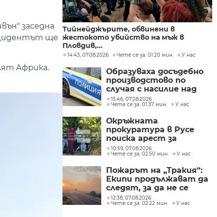
вън" заседна
Тийнейджърите, обвинени в
инцидентът ще
жестокото убийство на мъж в
Пловдив,...
14:43, 07.08.2026
Чете се за: 01:20 мин.
У нас
лят Африка.
Образуваха досъдебно
производстово по
случая с насилие над
дете в Радомир
15:46, 07.08.2026
Чете се за: 01:37 мин.
У нас
Окръжната
прокуратура в Русе
поиска арест за
петима от
10:59, 07.08.2026
Чете се за: 02:50 мин.
У нас
участниците в
групите, свързани с
Пожарът на „Тракия“:
разбитата
Екипи продължават да
лаборатория за
следят, за да не се
фентанил
разпространява
12:38, 07.08.2026
Чете се за: 02:22 мин.
У нас
огънят