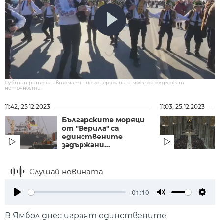
Субтитрите са автоматично генерирани и може да съдържат
неточности.
11:42, 25.12.2023
11:03, 25.12.2023
Българските моряци
от "Верила" са
единствените
задържани...
Слушай новината
-01:10
Play
Mute
Setti
В Ямбол днес играят единствените