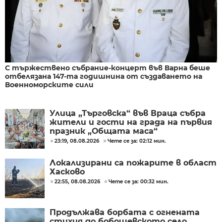
С тържествено събрание-концерт във Варна беше
отбелязана 147-та годишнина от създаването на
Военноморските сили
Улица „Търговска“ във Враца събра
жители и гости на града на първия
празник „Общата маса“
23:19, 08.08.2026
Чете се за: 02:12 мин.
Локализирани са пожарите в област
Хасково
22:55, 08.08.2026
Чете се за: 00:32 мин.
Продължава борбата с огнената
стихия до бобошевското село