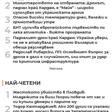
2
Министерството на отбраната: Дронът,
паднал край Кардам, е “Майя” - широко
използван от украинската армия
3
Опасно високи температури днес, валежи и
гръмотевици утре
4
БНТ излъчва европейското първенство по
лека атлетика - вижте програмата
5
Падналият дрон край Кардам: Украйна увери,
че не е атакувала умишлено България и
обеща разследване
6
Радослав Рибарски, ПП: Основният въпрос за
дрона е дали е случайност, или опит за удар
по критична инфраструктура
Реклама
НАЙ-ЧЕТЕНИ
1
Жестокото убийство в Пловдив:
Младежите са били Георги повече от час и
си купили дюнери с парите му
2
Тодор Кантарджиев: Ако 200 души са ухапани
от комар, носещ вируса на Западнонилската