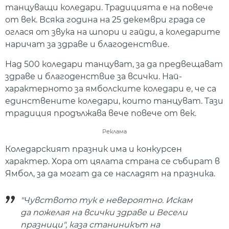
танцуващи коледари. Традицията е на повече
от век. Всяка година на 25 декември града се
оглася от звука на шпори и гайди, а коледарите
наричат за здраве и благоденствие.
Над 500 коледари танцуват, за да предвещават
здраве и благоденствие за всички. Най-
характерното за ямболските коледари е, че са
единствените коледари, които танцуват. Тази
традиция продължава вече повече от век.
Реклама
Коледарският празник има и конкурсен
характер. Хора от цялата страна се събират в
Ямбол, за да могат да се насладят на празника.
"Чувството тук е невероятно. Искам
да пожелая на всички здраве и Весели
празници", каза станиникът на