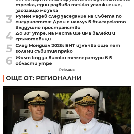
треска, един развива тежко усложнение,
засягащо мозъка
3
Румен Радев след заседание на Съвета по
сигурността: Дрон е нахлул в българското
въздушно пространство
4
До 38° утре, на места ще има валежи и
гръмотевици
5
След Мондиал 2026: БНТ излъчва още пет
големи събития пряко
6
Жълт код за високи температури в 5
области утре
Реклама
ОЩЕ ОТ: РЕГИОНАЛНИ