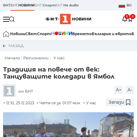
БНТ
БНТ
НОВИНИ
БНТ
Спорт
БНТ
На живо
BG
0
0
Новини
Свят
Спорт
Времето
България и еврото
Би
НАЗАД
Начало
Регионални
У нас
Традиция на повече от век:
Танцуващите коледари в Ямбол
A+
A-
БНТ
от
Запази
12:10, 25.12.2023
Чете се за: 01:07 мин.
У нас