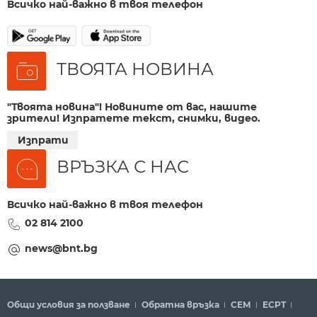
Всичко най-важно в твоя телефон
ТВОЯТА НОВИНА
"Твоята новина"! Новините от вас, нашите
зрители! Изпратете текст, снимки, видео.
Изпрати
ВРЪЗКА С НАС
Всичко най-важно в твоя телефон
02 814 2100
news@bnt.bg
Общи условия за ползване
Обратна връзка
СЕМ
ECPT