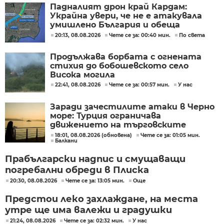
Падналият дрон край Кардам:
Украйна увери, че не е атакувала
умишлено България и обеща
разследване
20:13, 08.08.2026
Чете се за: 00:40 мин.
По света
Продължава борбата с огнената
стихия до бобошевското село
Висока могила
22:41, 08.08.2026
Чете се за: 00:57 мин.
У нас
Заради зачестилите атаки в Черно
море: Турция ограничава
движението на търговските
кораби
18:01, 08.08.2026 (обновена)
Чете се за: 01:05 мин.
Балкани
Прабългарски надпис и смущаващи
погребални обреди в Плиска
20:30, 08.08.2026
Чете се за: 13:05 мин.
Още
Предстои леко захлаждане, на места
утре ще има валежи и градушки
21:24, 08.08.2026
Чете се за: 02:32 мин.
У нас