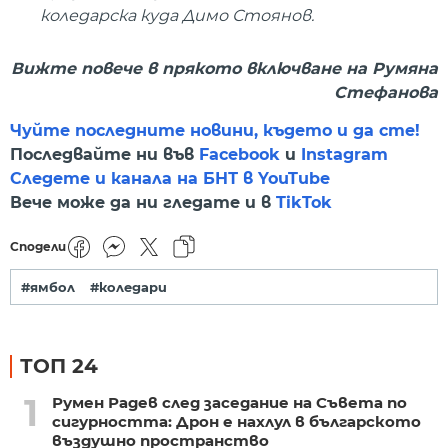
коледарска куда Димо Стоянов.
Вижте повече в прякото включване на Румяна
Стефанова
Чуйте последните новини, където и да сте!
Последвайте ни във
Facebook
и
Instagram
Следете и канала на БНТ в YouTube
Вече може да ни гледате и в
TikTok
Сподели
#ямбол
#коледари
ТОП 24
1
Румен Радев след заседание на Съвета по
сигурността: Дрон е нахлул в българското
въздушно пространство