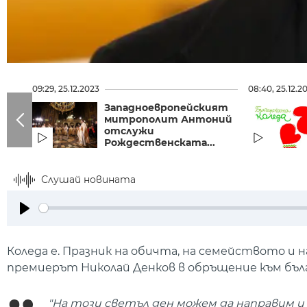
09:29, 25.12.2023
08:40, 25.12.2
Западноевропейският
митрополит Антоний
отслужи
Рождественската...
Слушай новината
Play
​Коледа е. Празник на обичта, на семейството и 
премиерът Николай Денков в обръщение към бълг
"На този светъл ден можем да направим и 