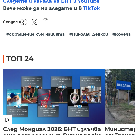
Следете и канала на БНТ в YouTube
Вече може да ни гледате и в
TikTok
Сподели
#обръщение към нацията
#Николай Денков
#Коледа
ТОП 24
След Мондиал 2026: БНТ излъчва
Министе