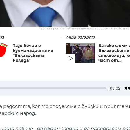
Субтитрите са автоматично генерирани и може да 
023
08:28, 25.12.2023
Тази вечер е
Банско филм 
кулминацията на
Българските
"Българската
спелеолози, 
Коледа"
част от...
-03:02
M
на радостта, която споделяме с близки и приятели.
арския народ.
нещо повече - да бъдем заедно и да преодолеем р