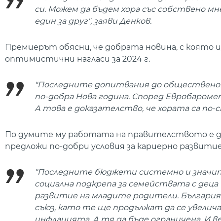
си. Можем да бъдем хора със собствено мне
един за друг", заяви Денков.
Премиерът обясни, че добрата новина, с която и
оптимистични нагласи за 2024 г.
"Последните допитвания до общественот
по-добра Нова година. Според Евробаром
А това е доказателство, че хората са по-
По думите му работата на правителството е да 
предложи по-добри условия за кариерно развити
"Последните бюджети системно и значи
социална подкрепа за семействата с деца
развитие на младите родители. България
съюз, като те ще продължат да се увелич
инфлацията. А тя да бъде ограничена. И ве