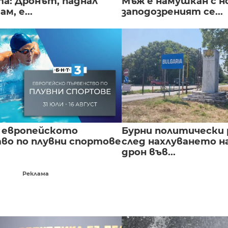
а: Дронът, паднал
Мъж е намушкан с н
м, е...
заподозреният се...
 европейското
Бурни политически 
во по плувни спортове
след нахлуването н
дрон във...
Реклама