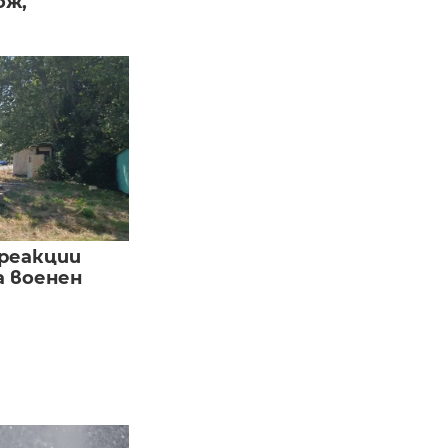
ож,
реакции
а военен