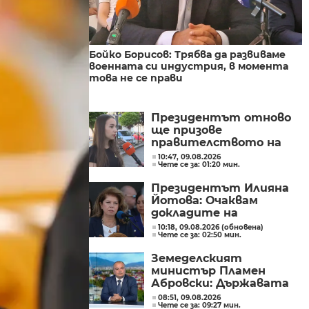
Бойко Борисов: Трябва да развиваме
военната си индустрия, в момента
това не се прави
Президентът отново
ще призове
правителството на
Северна Македония да
10:47, 09.08.2026
Чете се за: 01:20 мин.
съдейства за
лечението на Ива
Президентът Илияна
Михайлова
Йотова: Очаквам
докладите на
службите какъв е
10:18, 09.08.2026 (обновена)
Чете се за: 02:50 мин.
дронът и каква е била
неговата роля
Земеделският
министър Пламен
Абровски: Държавата
трябва да засили
08:51, 09.08.2026
Чете се за: 09:27 мин.
контрола върху вноса