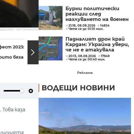
от трети страни
Бурни политически
реакции след
нахлуването на военен
дрон във въздушното
21:18, 08.08.2026
14854
Чете се за: 01:10 мин.
съдържат неточности.
ни пространство
(ОБЗОР)
Падналият дрон край
21:55, 24.12.2023
21:55,
Кардам: Украйна увери,
фест 2023:
"Истории от
че не е атакувала
Олимпийските
умишлено България и
20:13, 08.08.2026
17949
които бяха
игри" брой 2
Чете се за: 00:40 мин.
обеща разследване
Реклама
ВОДЕЩИ НОВИНИ
ute
Settings
 Това каза
азличията