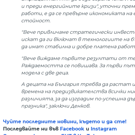
и преди енергийните кризи", уточни преми
работи, е да се превърне икономиката на
стойност.
"Вече привличаме стратегически инвест
искат да ги включат в технологиите на 
да имат стабилна и добре платена работа"
"Вече виждаме първите резултати от тези
Раждаемостта се повишава. За първи път
модела с две деца.
А децата на България трябва да растат и
времена на предизвикателства всички ни
различията, за да изградим по-успешна дър
празника", заключи Денков.
Чуйте последните новини, където и да сте!
Последвайте ни във
Facebook
и
Instagram