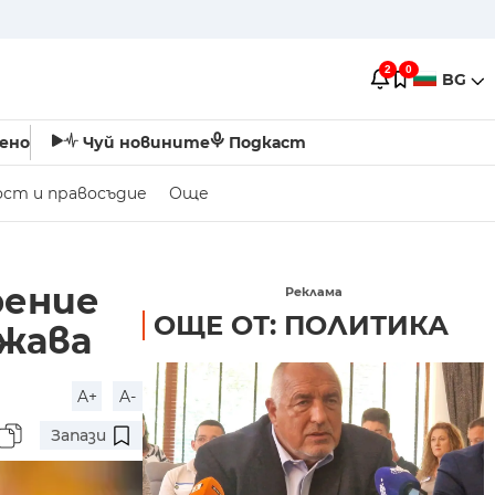
2
0
BG
ено
Чуй новините
Подкаст
ост и правосъдие
Още
рение
Реклама
ОЩЕ ОТ: ПОЛИТИКА
ржава
A+
A-
Запази