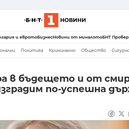
лгария и еврото
Бизнес
Новини от миналото
БНТ Провер
онални
Политика
Криминално
Общество
Сигурн
ра в бъдещето и от сми
 изградим по-успешна дъ