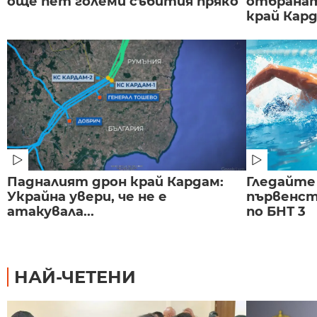
още пет големи събития пряко
отбранат
край Карда
Падналият дрон край Кардам:
Гледайте
Украйна увери, че не е
първенст
атакувала...
по БНТ 3
НАЙ-ЧЕТЕНИ