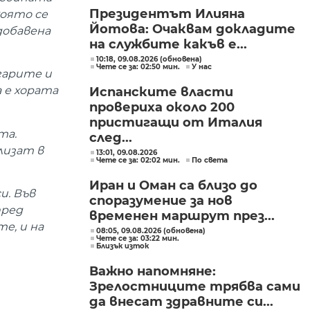
Президентът Илияна
която се
Йотова: Очаквам докладите
добавена
на службите какъв е...
10:18, 09.08.2026 (обновена)
Чете се за: 02:50 мин.
У нас
гарите и
 е хората
Испанските власти
провериха около 200
пристигащи от Италия
та.
след...
лизат в
13:01, 09.08.2026
Чете се за: 02:02 мин.
По света
Иран и Оман са близо до
и. Във
споразумение за нов
пред
временен маршрут през...
е, и на
08:05, 09.08.2026 (обновена)
Чете се за: 03:22 мин.
Близък изток
Важно напомняне:
Зрелостниците трябва сами
да внесат здравните си...