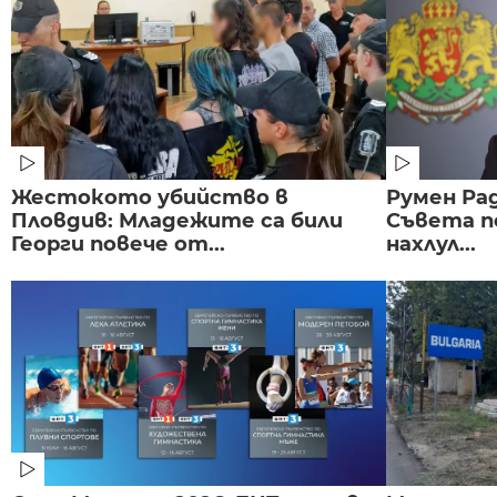
Жестокото убийство в
Румен Рад
Пловдив: Младежите са били
Съвета п
Георги повече от...
нахлул...