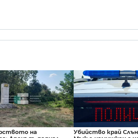
рството на
Убийство край Слън