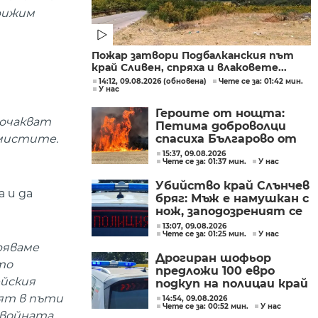
грижим
Пожар затвори Подбалканския път
край Сливен, спряха и влаковете...
14:12, 09.08.2026 (обновена)
Чете се за: 01:42 мин.
У нас
Героите от нощта:
 очакват
Петима доброволци
спасиха Българово от
имистите.
огнен капан
15:37, 09.08.2026
Чете се за: 01:37 мин.
У нас
Убийство край Слънчев
 и да
бряг: Мъж е намушкан с
нож, заподозреният се
опитал да избяга
13:07, 09.08.2026
Чете се за: 01:25 мин.
У нас
ряваме
Дрогиран шофьор
то
предложи 100 евро
ейския
подкуп на полицаи край
Поморие
рят в пъти
14:54, 09.08.2026
Чете се за: 00:52 мин.
У нас
и войната