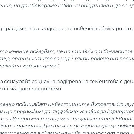
ние, но да обсъждаме какво ни обединява и да се 
зпращаме тази година е, че повечето българи са с
о мнение показват, че почти 60% от българите
етър, оптимистите са над 3 пъти повече от пес
спокойни за бъдещето".
осигурява социална подкрепа на семейства с деца
е на младите родители.
телно повишават инвестициите в хората. Осигу
 и ще продължим да създаваме условия за кариерно
 е на второ място по ръст на заплатите в Европ
ават и догодина. Целта ни е доходите да изпрева
че успяхме да я свалим на нива, по-ниски от пред