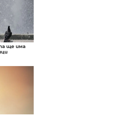
та ще има
ици