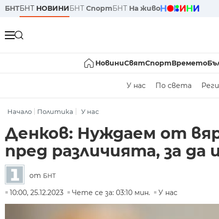
БНТ
БНТ
НОВИНИ
БНТ
Спорт
БНТ
На живо
Новини
Свят
Спорт
Времето
Бъ
У нас
По света
Реги
Начало
Политика
У нас
Денков: Нуждаем от вя
пред различията, за да
от
БНТ
10:00, 25.12.2023
Чете се за: 03:10 мин.
У нас