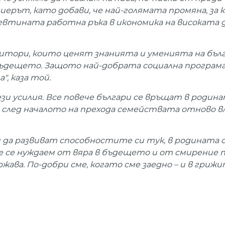
ерът, като добави, че най-голямата промяна, за 
 евтината работна ръка в икономика на високата 
итори, които ценят знанията и уменията на бъл
бъдещето. Защото най-добрата социална програма
, каза той.
 усилия. Все повече българи се връщат в родина
 след началото на прехода семействата отново в
 да развиват способностите си тук, в родината с
е се нуждаем от вяра в бъдещето и от смирение 
жава. По-добри сме, когато сме заедно – и в грижит