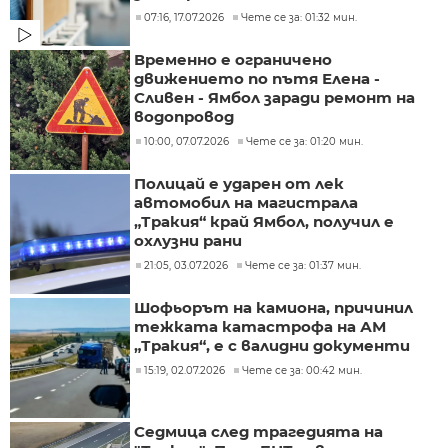
07:16, 17.07.2026
Чете се за: 01:32 мин.
Временно е ограничено
движението по пътя Елена -
Сливен - Ямбол заради ремонт на
водопровод
10:00, 07.07.2026
Чете се за: 01:20 мин.
Полицай е ударен от лек
автомобил на магистрала
„Тракия“ край Ямбол, получил е
охлузни рани
21:05, 03.07.2026
Чете се за: 01:37 мин.
Шофьорът на камиона, причинил
тежката катастрофа на АМ
„Тракия“, е с валидни документи
15:19, 02.07.2026
Чете се за: 00:42 мин.
Седмица след трагедията на