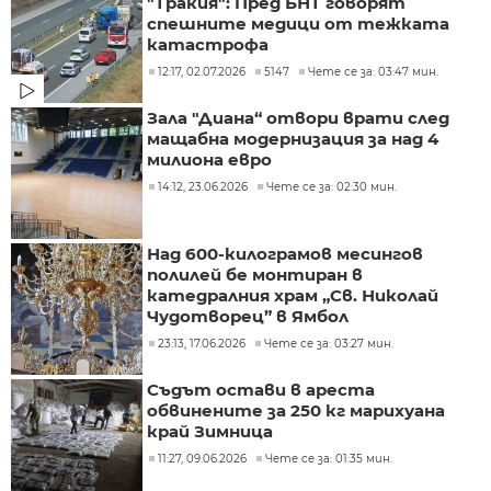
"Тракия": Пред БНТ говорят
спешните медици от тежката
катастрофа
12:17, 02.07.2026
5147
Чете се за: 03:47 мин.
Зала "Диана“ отвори врати след
мащабна модернизация за над 4
милиона евро
14:12, 23.06.2026
Чете се за: 02:30 мин.
Над 600-килограмов месингов
полилей бе монтиран в
катедралния храм „Св. Николай
Чудотворец” в Ямбол
23:13, 17.06.2026
Чете се за: 03:27 мин.
Съдът остави в ареста
обвинените за 250 кг марихуана
край Зимница
11:27, 09.06.2026
Чете се за: 01:35 мин.