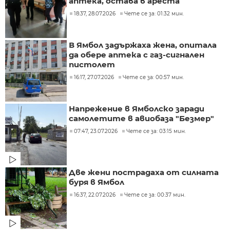
аптека, остава в ареста
18:37, 28.07.2026
Чете се за: 01:32 мин.
В Ямбол задържаха жена, опитала
да обере аптека с газ-сигнален
пистолет
16:17, 27.07.2026
Чете се за: 00:57 мин.
Напрежение в Ямболско заради
самолетите в авиобаза "Безмер"
07:47, 23.07.2026
Чете се за: 03:15 мин.
Две жени пострадаха от силната
буря в Ямбол
16:37, 22.07.2026
Чете се за: 00:37 мин.