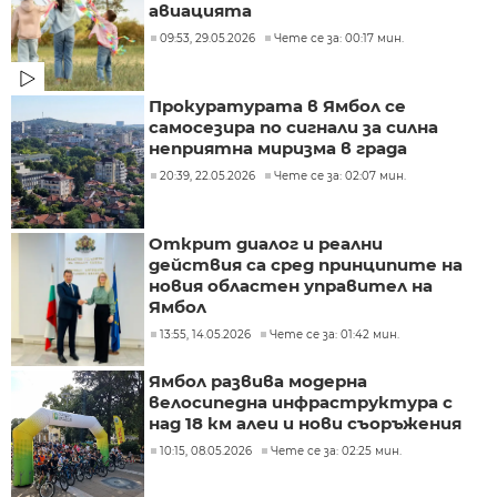
авиацията
09:53, 29.05.2026
Чете се за: 00:17 мин.
Прокуратурата в Ямбол се
самосезира по сигнали за силна
неприятна миризма в града
20:39, 22.05.2026
Чете се за: 02:07 мин.
Открит диалог и реални
действия са сред принципите на
новия областен управител на
Ямбол
13:55, 14.05.2026
Чете се за: 01:42 мин.
Ямбол развива модерна
велосипедна инфраструктура с
над 18 км алеи и нови съоръжения
10:15, 08.05.2026
Чете се за: 02:25 мин.