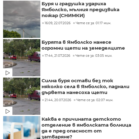
Буря и градушка удариха
Ямболско, мълния предизвика
пожар (СНИМКИ)
16:09, 22.07.2026
Чете се за: 01:17 мин.
Бурята в Ямболско нанесе
огромни щети на земеделците
17:44, 21.07.2026
Чете се за: 03:05 мин.
Силна буря остави без ток
няколко села в Ямболско, паднали
дървета нанесоха щети
21:44, 20.07.2026
Чете се за: 02:07 мин.
Каква е причината детското
отделение в ямболската болница
да е пред опасност от
затваряне?