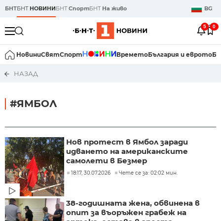
БНТ
БНТ
НОВИНИ
БНТ
Спорт
БНТ
На живо
BG
5
0
Новини
Свят
Спорт
Времето
България и еврото
Би
НАЗАД
#ЯМБОЛ
Нов протест в Ямбол заради
идването на американските
самолети в Безмер
18:17, 30.07.2026
Чете се за: 02:02 мин.
38-годишната жена, обвинена в
опит за въоръжен грабеж на