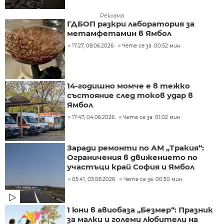
Реклама
ГДБОП разкри лаборатория за
метамфетамин в Ямбол
17:27, 08.06.2026
Чете се за: 00:52 мин.
14-годишно момче е в тежко
състояние след токов удар в
Ямбол
17:47, 04.06.2026
Чете се за: 01:02 мин.
Заради ремонти по АМ „Тракия“:
Ограничения в движението по
участъци край София и Ямбол
05:41, 03.06.2026
Чете се за: 00:50 мин.
1 юни в авиобаза „Безмер“: Празник
за малки и големи любители на