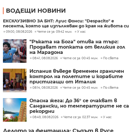
ВОДЕЩИ НОВИНИ
ЕКСКЛУЗИВНО ЗА БНТ: Луис Фонси: "Despacito" е
песента, която ще изпълнявам до края на живота си
09:00, 08.08.2026
Чете се за: 09:42 мин.
У нас
"Ръката на Бога" отива на търг:
Продават топката от великия гол
на Марадона
08:41, 08.08.2026
Чете се за: 00:45 мин.
По света
Испания въведе временен граничен
контрол на полетите и корабите
пристигащи от Италия
08:14, 08.08.2026
Чете се за: 00:45 мин.
По света
Опасна жега: До 36° се очакват в
Сандански, но температурите не са
рекордни
08:49, 08.08.2026
Чете се за: 02:37 мин.
У нас
Делото за фентанила: Съдът в Русе