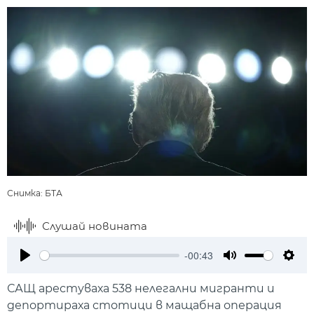
Снимка: БТА
Слушай новината
-00:43
Play
Mute
Setti
САЩ арестуваха 538 нелегални мигранти и
депортираха стотици в мащабна операция