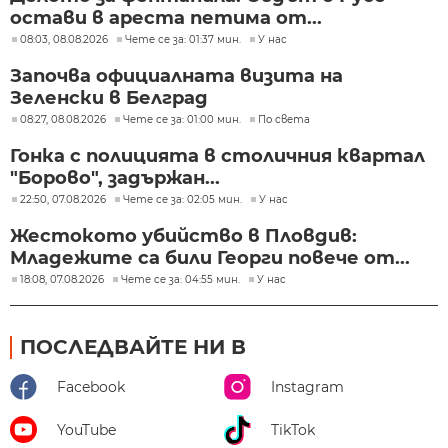
остави в ареста петима от...
08:03, 08.08.2026
Чете се за: 01:37 мин.
У нас
Започва официалната визита на
Зеленски в Белград
08:27, 08.08.2026
Чете се за: 01:00 мин.
По света
Гонка с полицията в столичния квартал
"Борово", задържан...
22:50, 07.08.2026
Чете се за: 02:05 мин.
У нас
Жестокото убийство в Пловдив:
Младежите са били Георги повече от...
18:08, 07.08.2026
Чете се за: 04:55 мин.
У нас
ПОСЛЕДВАЙТЕ НИ В
Facebook
Instagram
YouTube
TikTok