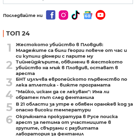
Последвайте ни
ТОП 24
1
Жестокото убийство в Пловдив:
Младежите са били Георги повече от час и
си купили дюнери с парите му
2
Тийнейджърите, обвинени в жестокото
убийство на мъж в Пловдив, остават в
ареста
3
БНТ излъчва европейското първенство по
лека атлетика - вижте програмата
4
"Майко, искам да се лекувам": Има ли
обратен път след фентанила
5
В 21 области за утре е обявен оранжев код за
опасно високи температури
6
Окръжната прокуратура в Русе поиска
арест за петима от участниците в
групите, свързани с разбитата
лаборатория за фентанил