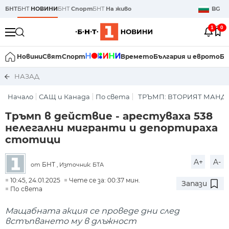
БНТ
БНТ
НОВИНИ
БНТ
Спорт
БНТ
На живо
BG
1
0
Новини
Свят
Спорт
Времето
България и еврото
Би
НАЗАД
Начало
САЩ и Канада
По света
ТРЪМП: ВТОРИЯТ МАНД
Тръмп в действие - арестуваха 538
нелегални мигранти и депортираха
стотици
A+
A-
БНТ
от
, Източник: БТА
10:45, 24.01.2025
Чете се за: 00:37 мин.
Запази
По света
Мащабната акция се проведе дни след
встъпването му в длъжност