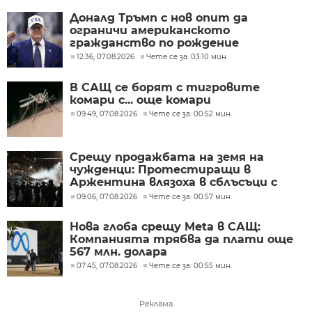
Доналд Тръмп с нов опит да
ограничи американското
гражданство по рождение
12:36, 07.08.2026
Чете се за: 03:10 мин.
В САЩ се борят с тигровите
комари с... още комари
09:49, 07.08.2026
Чете се за: 00:52 мин.
Срещу продажбата на земя на
чужденци: Протестиращи в
Аржентина влязоха в сблъсъци с
полицията
09:06, 07.08.2026
Чете се за: 00:57 мин.
Нова глоба срещу Meta в САЩ:
Компанията трябва да плати още
567 млн. долара
07:45, 07.08.2026
Чете се за: 00:55 мин.
Реклама