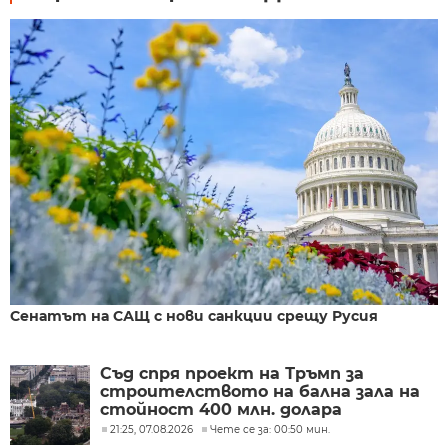
Сенатът на САЩ с нови санкции срещу Русия
Съд спря проект на Тръмп за
строителството на бална зала на
стойност 400 млн. долара
21:25, 07.08.2026
Чете се за: 00:50 мин.