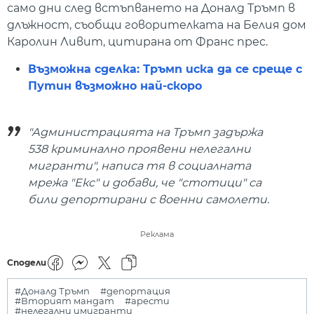
само дни след встъпването на Доналд Тръмп в
длъжност, съобщи говорителката на Белия дом
Каролин Ливит, цитирана от Франс прес.
Възможна сделка: Тръмп иска да се среще с
Путин възможно най-скоро
"Администрацията на Тръмп задържа
538 криминално проявени нелегални
мигранти", написа тя в социалната
мрежа "Екс" и добави, че "стотици" са
били депортирани с военни самолети.
Реклама
Сподели
#Доналд Тръмп
#депортация
#Вторият мандат
#арести
#нелегални имигранти