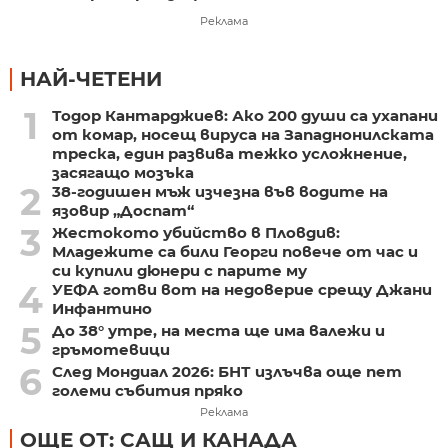
Реклама
НАЙ-ЧЕТЕНИ
1
Тодор Кантарджиев: Ако 200 души са ухапани
от комар, носещ вируса на Западнонилската
треска, един развива тежко усложнение,
засягащо мозъка
2
38-годишен мъж изчезна във водите на
язовир „Доспат“
3
Жестокото убийство в Пловдив:
Младежите са били Георги повече от час и
си купили дюнери с парите му
4
УЕФА готви вот на недоверие срещу Джани
Инфантино
5
До 38° утре, на места ще има валежи и
гръмотевици
6
След Мондиал 2026: БНТ излъчва още пет
големи събития пряко
Реклама
ОЩЕ ОТ: САЩ И КАНАДА