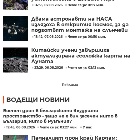
14:35, 07.08.2026
Чете се за: 01:17 мин.
Двама астронавти на НАСА
излязоха в открития космос, за да
подготвят монтажа на слънчеви
батерии
13:42, 07.08.2026
Чете се за: 00:50 мин.
Китайски учени завършиха
актуализирана геоложка карта на
Луната
23:29, 06.08.2026
Чете се за: 02:12 мин.
Реклама
ВОДЕЩИ НОВИНИ
Военен дрон в българското въздушно
пространство - защо не е бил засечен нито в
България, нито в Румъния?
19:45, 08.08.2026
Чете се за: 03:27 мин.
У нас
Падналият дрон край Кардам: