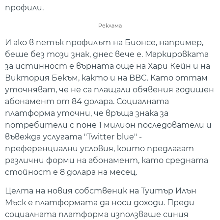
профили.
Реклама
И ако в петък профилът на Бионсе, например,
беше без този знак, днес вече е. Маркировката
за истинност е върната още на Хари Кейн и на
Виктория Бекъм, както и на BBC. Като оттам
уточняват, че не са плащали обявения годишен
абонамент от 84 долара. Социалната
платформа уточни, че връща знака за
потребители с поне 1 милион последователи и
въвежда услугата "Twitter blue" -
преференциални условия, които предлагат
различни форми на абонамент, като средната
стойност e 8 долара на месец.
Целта на новия собственик на Туитър Илън
Мъск е платформата да носи доходи. Преди
социалната платформа използваше синия