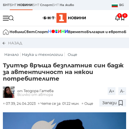
БНТ
БНТ
НОВИНИ
БНТ
Спорт
БНТ
На живо
BG
5
0
Новини
Свят
Спорт
Времето
България и еврото
Би
НАЗАД
Начало
Наука и технологии
Още
Туитър връща безплатния син бадж
за автентичност на някои
потребителите
Теодора Гатева
A+
A-
от
Всичко от автора
Запази
07:39, 24.04.2023
Чете се за: 01:22 мин.
Още