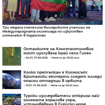
Три медала спечелиха българските ученици на
Международната олимпиада по изкуствен
интелект в Казахстан
Останките на Константиновия
мост изплуваха край село Гиген
20:47, 07.08.2026
Чете се за: 02:52 мин.
Колко претъпкан е Космосът:
Британски експерти следят хиляди
опасни отпадъци в орбита
15:57, 07.08.2026
Чете се за: 03:45 мин.
Турски изследователи откриха най-
голямата коралова гора,
установявана в Егейско море