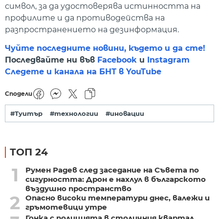
символ, за да удостоверява истинността на
профилите и да противодейства на
разпространението на дезинформация.
Чуйте последните новини, където и да сте!
Последвайте ни във
Facebook
и
Instagram
Следете и канала на БНТ в YouTube
Сподели
#Туитър
#технологии
#иновации
ТОП 24
1
Румен Радев след заседание на Съвета по
сигурността: Дрон е нахлул в българското
въздушно пространство
2
Опасно високи температури днес, валежи и
гръмотевици утре
Гонка с полицията в столичния квартал