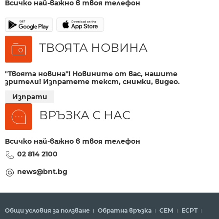
Всичко най-важно в твоя телефон
ТВОЯТА НОВИНА
"Твоята новина"! Новините от вас, нашите
зрители! Изпратете текст, снимки, видео.
Изпрати
ВРЪЗКА С НАС
Всичко най-важно в твоя телефон
02 814 2100
news@bnt.bg
Общи условия за ползване
Обратна връзка
СЕМ
ECPT