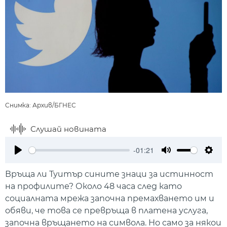
Снимка: Архив/БГНЕС
Слушай новината
-01:21
Play
Mute
Setti
Връща ли Туитър сините знаци за истинност
на профилите? Около 48 часа след като
социалната мрежа започна премахването им и
обяви, че това се превръща в платена услуга,
започна връщането на символа. Но само за някои