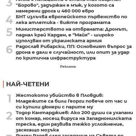
3
"Борово", задържан е мъж, у когото са
намерени дрога и 460 000 евро
4
БНТ излъчва европейското първенство по
лека атлетика - вижте програмата
5
Министерството на отбраната: Дронът,
паднал край Кардам, е “Майя” - широко
използван от украинската армия
6
Радослав Рибарски, ПП: Основният въпрос за
дрона е дали е случайност, или опит за удар
по критична инфраструктура
Реклама
НАЙ-ЧЕТЕНИ
1
Жестокото убийство в Пловдив:
Младежите са били Георги повече от час и
си купили дюнери с парите му
2
Тодор Кантарджиев: Ако 200 души са ухапани
от комар, носещ вируса на Западнонилската
треска, един развива тежко усложнение,
засягащо мозъка
Румен Радев след заседание на Съвета по