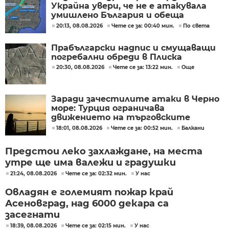
Украйна увери, че не е атакувала
умишлено България и обеща
разследване
20:13, 08.08.2026
Чете се за: 00:40 мин.
По света
Прабългарски надпис и смущаващи
погребални обреди в Плиска
20:30, 08.08.2026
Чете се за: 13:22 мин.
Още
Заради зачестилите атаки в Черно
море: Турция ограничава
движението на търговските
кораби
18:01, 08.08.2026
Чете се за: 00:52 мин.
Балкани
Предстои леко захлаждане, на места
утре ще има валежи и градушки
21:24, 08.08.2026
Чете се за: 02:32 мин.
У нас
Овладян е големият пожар край
Асеновград, над 6000 декара са
засегнати
18:39, 08.08.2026
Чете се за: 02:15 мин.
У нас