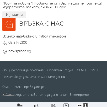
"Твоята новина"! Новините от вас, нашите зрители!
Изпратете текст, снимки, видео.
Изпрати
ВРЪЗКА С НАС
Всичко най-важно в твоя телефон
02 814 2100
news@bnt.bg
Общи условия за ползване
Обратна връзка
СЕМ
ECPT
Политика за защита на личните данни
©БНТ. Всички права запазени
Гледайте новините за деня на БНТ в Метрото