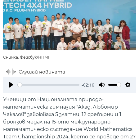
Снимка: Фейсбук/НПМГ
Слушай новината
-02:16
Play
Mute
Setti
Ученици от Националната природо-
математическа гимназия "Акад. Любомир
Чакалов" завоюваха 5 златни, 12 сребърни и 1
бронзов медал на 15-ото международно
математическо състезание World Mathematics
Team Championship 2024, което се проведе от 27