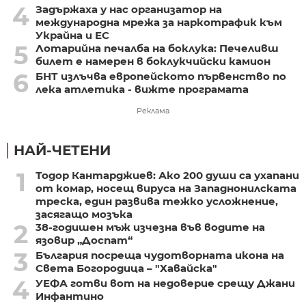
4
Задържаха у нас организатор на
международна мрежа за наркотрафик към
Украйна и ЕС
5
Лотарийна печалба на боклука: Печеливш
билет е намерен в боклукчийски камион
6
БНТ излъчва европейското първенство по
лека атлетика - вижте програмата
Реклама
НАЙ-ЧЕТЕНИ
1
Тодор Кантарджиев: Ако 200 души са ухапани
от комар, носещ вируса на Западнонилската
треска, един развива тежко усложнение,
засягащо мозъка
2
38-годишен мъж изчезна във водите на
язовир „Доспат“
3
България посреща чудотворната икона на
Света Богородица – "Хавайска"
4
УЕФА готви вот на недоверие срещу Джани
Инфантино