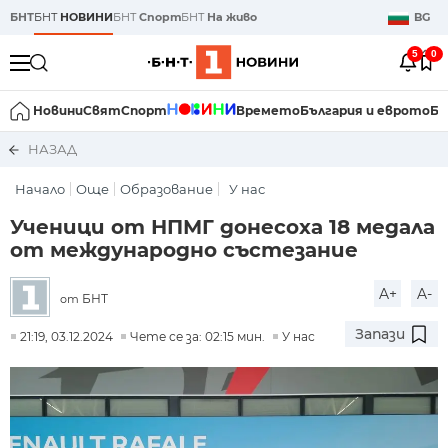
БНТ
БНТ
НОВИНИ
БНТ
Спорт
БНТ
На живо
BG
5
0
Новини
Свят
Спорт
Времето
България и еврото
Би
НАЗАД
Начало
Още
Образование
У нас
Ученици от НПМГ донесоха 18 медала
от международно състезание
A+
A-
БНТ
от
Запази
21:19, 03.12.2024
Чете се за: 02:15 мин.
У нас