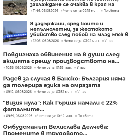
захлаждане се очаква в края на
седмицата
11:46, 06.08.2026
Чете се за: 02:15 мин.
По света
8 задържани, сред които и
непълнолетни, за жестокото
убийство след побой на млад мъж в
Пловдив
12:03, 06.08.2026
Чете се за: 03:22 мин.
У нас
Повдигнаха обвинения на 8 души след
акцията срещу производството на...
10:56, 06.08.2026
Чете се за: 01:55 мин.
У нас
Радев за случая в Банско: България няма
да толерира езика на омразата
09:12, 06.08.2026
Чете се за: 03:32 мин.
У нас
"Визия нула": Как Гърция намали с 22%
фаталните...
09:59, 06.08.2026
Чете се за: 10:42 мин.
По света
Омбудсманът Велислава Делчева:
Промените в трудовото...