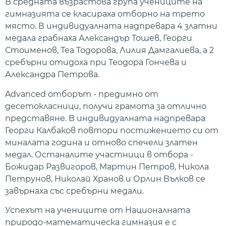
В средната възрастова група учениците на
гимназията се класираха отборно на трето
място. В индивидуалната надпревара 4 златни
медала грабнаха Александър Тошев, Георги
Стоименов, Теа Тодорова, Лилия Дамгалиева, а 2
сребърни отидоха при Теодора Гончева и
Александра Петрова.
Advanced отборът - предимно от
десетокласници, получи грамота за отлично
представяне. В индивидуалната надпревара
Георги Калбаков повтори постижението си от
миналата година и отново спечели златен
медал. Останалите участници в отбора -
Божидар Развигоров, Мартин Петров, Никола
Петрунов, Николай Хранов и Орлин Вълков се
завърнаха със сребърни медали.
Успехът на учениците от Националната
природо-математическа гимназия е с