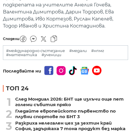
подкрепата на учителите Анелия Гочева,
Валентина Димитрова, Дарин Тодоров, Ева
Димитрова, Иво Кортезов, Руслан Капелев,
Тодор Иванов и Христина Костадинова.
Сподели
#международно състезание
#медали
#нпмг
#математика
#ученици
Последвайте ни
ТОП 24
1
След Мондиал 2026: БНТ ще излъчи още пет
големи събития пряко
2
Гледайте европейското първенство по
плувни спортове по БНТ 3
3
Разкриха нелегален цех за зехтин край
София, задържаха 7 тона продукт без марка