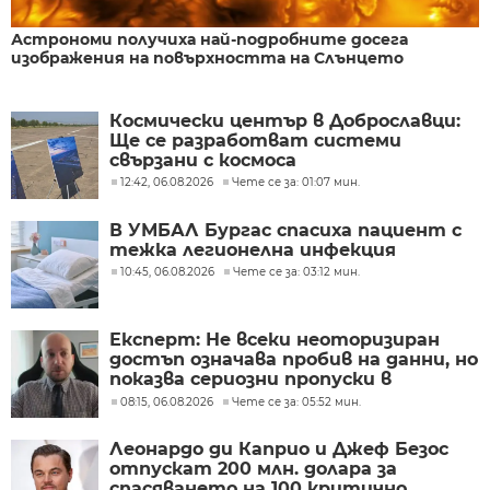
Астрономи получиха най-подробните досега
изображения на повърхността на Слънцето
Космически център в Доброславци:
Ще се разработват системи
свързани с космоса
12:42, 06.08.2026
Чете се за: 01:07 мин.
В УМБАЛ Бургас спасиха пациент с
тежка легионелна инфекция
10:45, 06.08.2026
Чете се за: 03:12 мин.
Експерт: Не всеки неоторизиран
достъп означава пробив на данни, но
показва сериозни пропуски в
киберсигурността
08:15, 06.08.2026
Чете се за: 05:52 мин.
Леонардо ди Каприо и Джеф Безос
отпускат 200 млн. долара за
спасяването на 100 критично