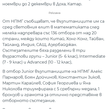
ноември до 2 декември в Доха, Катар.
Реклама
От НПМГ съобщават, че възпитаниците им са
сред световния елит в математиката след
нелека надпревара със 136 отбора от над 20
страни, между които Китай, Хонг-Конг, Тайван,
Тайланд, Индия, САЩ, Азербайджан.
Състезателите бяха разделени в три
възрастови групи – Junior (5- 6 клас), Intermediate
(7 - 9 клас) и Advanced (10 - 12 клас),
В отбор Junior възпитаниците на НПМГ Алекс
Парнаров, Боян Дойчинов, Константин Зиков,
Мартин Карайлев, София Георгиева и Яна
Николова триумфираха с 5 сребърни медала, 1
бронзов и грамота за отлично представяне в
отборното състезание.