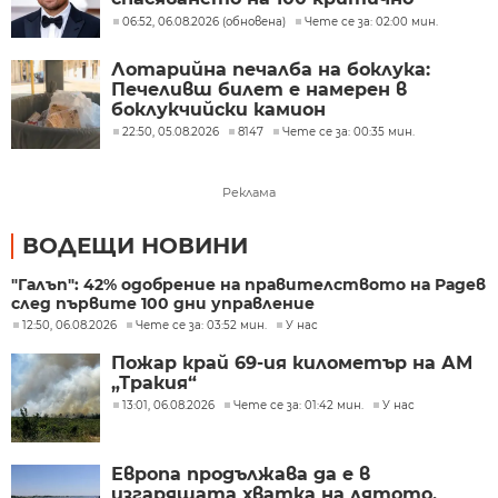
застрашени вида
06:52, 06.08.2026 (обновена)
Чете се за: 02:00 мин.
Лотарийна печалба на боклука:
Печеливш билет е намерен в
боклукчийски камион
22:50, 05.08.2026
8147
Чете се за: 00:35 мин.
Реклама
ВОДЕЩИ НОВИНИ
"Галъп": 42% одобрение на правителството на Радев
след първите 100 дни управление
12:50, 06.08.2026
Чете се за: 03:52 мин.
У нас
Пожар край 69-ия километър на АМ
„Тракия“
13:01, 06.08.2026
Чете се за: 01:42 мин.
У нас
Европа продължава да е в
изгарящата хватка на лятото,