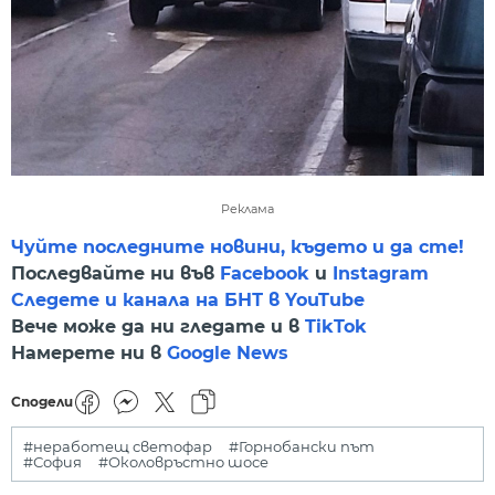
Реклама
Чуйте последните новини, където и да сте!
Последвайте ни във
Facebook
и
Instagram
Следете и канала на БНТ в YouTube
Вече може да ни гледате и в
TikTok
Намерете ни в
Google News
Сподели
#неработещ светофар
#Горнобански път
#София
#Околовръстно шосе