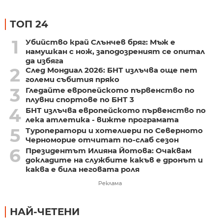
ТОП 24
1
Убийство край Слънчев бряг: Мъж е
намушкан с нож, заподозреният се опитал
да избяга
2
След Мондиал 2026: БНТ излъчва още пет
големи събития пряко
3
Гледайте европейското първенство по
плувни спортове по БНТ 3
4
БНТ излъчва европейското първенство по
лека атлетика - вижте програмата
5
Туроператори и хотелиери по Северното
Черноморие отчитат по-слаб сезон
6
Президентът Илияна Йотова: Очаквам
докладите на службите какъв е дронът и
каква е била неговата роля
Реклама
НАЙ-ЧЕТЕНИ