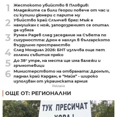
1
Жестокото убийство в Пловдив:
Младежите са били Георги повече от час и
си купили дюнери с парите му
2
Убийство край Слънчев бряг: Мъж е
намушкан с нож, заподозреният се опитал
да избяга
3
Румен Радев след заседание на Съвета по
сигурността: Дрон е нахлул в българското
въздушно пространство
4
След Мондиал 2026: БНТ излъчва още пет
големи събития пряко
5
До 38° утре, на места ще има валежи и
гръмотевици
6
Министерството на отбраната: Дронът,
паднал край Кардам, е “Майя” - широко
използван от украинската армия
Реклама
ОЩЕ ОТ: РЕГИОНАЛНИ