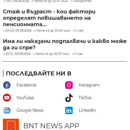
19:11, 09.08.2026
Чете се за: 02:47 мин.
Общество
Стаж и възраст - кои фактори
определят повишаването на
пенсионната...
20:42, 09.08.2026
Чете се за: 01:40 мин.
У нас
Има ли наказани подпалвачи и какво може
да ги спре?
20:31, 09.08.2026
Чете се за: 02:37 мин.
У нас
ПОСЛЕДВАЙТЕ НИ В
Facebook
Instagram
YouTube
TikTok
Google News
LinkedIn
BNT NEWS APP