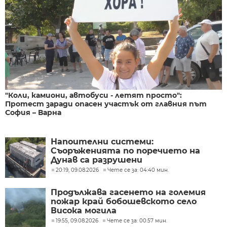
"Коли, камиони, автобуси - летят просто":
Протест заради опасен участък от главния път
София – Варна
Напоителни системи:
Съоръженията по поречието на
Дунав са разрушени
20:19, 09.08.2026
Чете се за: 04:40 мин.
Продължава гасенето на големия
пожар край бобошевското село
Висока могила
19:55, 09.08.2026
Чете се за: 00:57 мин.