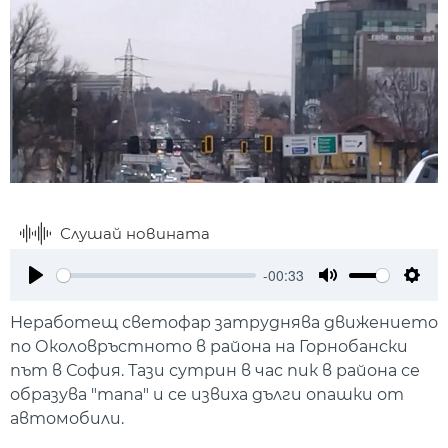
Слушай новината
-00:33
Play
Mute
Setti
Неработещ светофар затруднява движението
по Околовръстното в района на Горнобански
път в София. Тази сутрин в час пик в района се
образува "тапа" и се извиха дълги опашки от
автомобили.