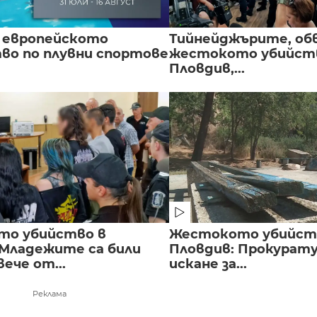
 европейското
Тийнейджърите, об
во по плувни спортове
жестокото убийств
Пловдив,...
то убийство в
Жестокото убийст
 Младежите са били
Пловдив: Прокурат
вече от...
искане за...
Реклама