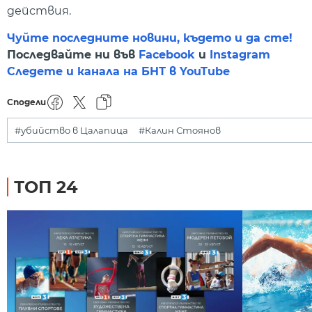
действия.
Чуйте последните новини, където и да сте!
Последвайте ни във
Facebook
и
Instagram
Следете и канала на БНТ в YouTube
Сподели
#убийство в Цалапица
#Калин Стоянов
ТОП 24