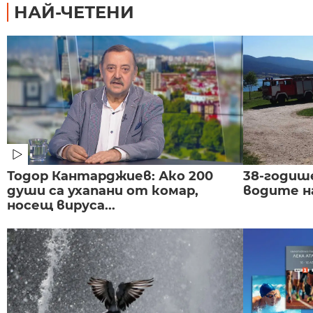
НАЙ-ЧЕТЕНИ
Тодор Кантарджиев: Ако 200
38-годиш
души са ухапани от комар,
водите н
носещ вируса...