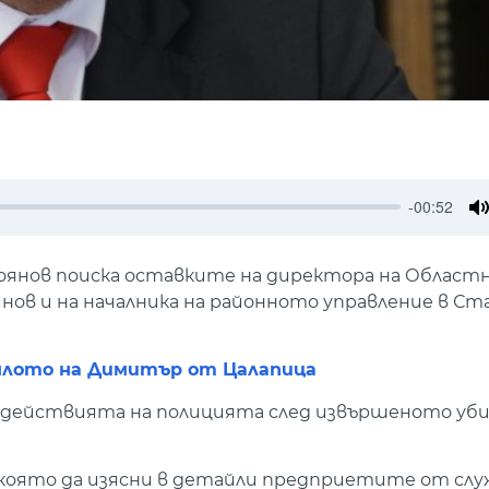
-00:52
M
нов поиска оставките на директора на Област
нов и на началника на районното управление в С
ялото на Димитър от Цалапица
с действията на полицията след извършеното уби
, която да изясни в детайли предприетите от с