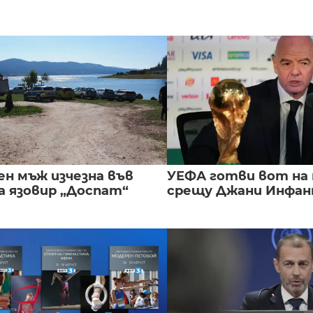
ен мъж изчезна във
УЕФА готви вот на
а язовир „Доспат“
срещу Джани Инфа