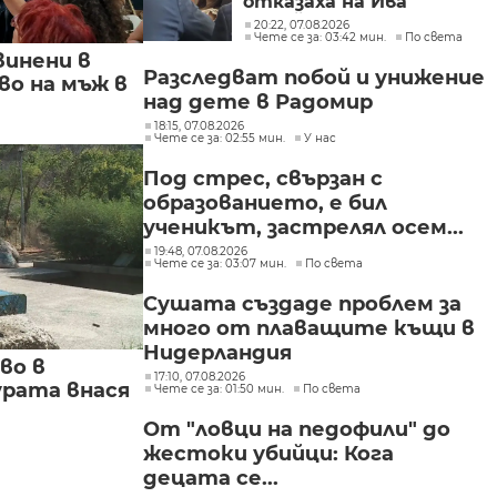
отказаха на Ива
Михайлова да се лекува
20:22, 07.08.2026
Чете се за: 03:42 мин.
По света
в България
винени в
Разследват побой и унижение
о на мъж в
над дете в Радомир
18:15, 07.08.2026
Чете се за: 02:55 мин.
У нас
Под стрес, свързан с
образованието, е бил
ученикът, застрелял осем...
19:48, 07.08.2026
Чете се за: 03:07 мин.
По света
Сушата създаде проблем за
много от плаващите къщи в
Нидерландия
во в
17:10, 07.08.2026
урата внася
Чете се за: 01:50 мин.
По света
От "ловци на педофили" до
жестоки убийци: Кога
децата се...