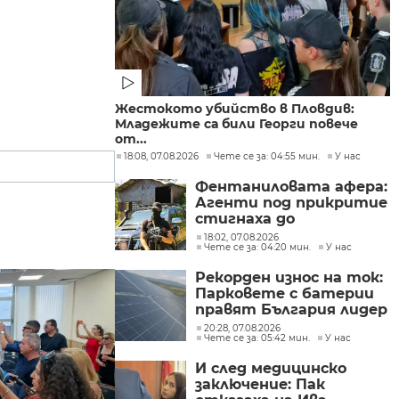
Жестокото убийство в Пловдив:
Младежите са били Георги повече
от...
18:08, 07.08.2026
Чете се за: 04:55 мин.
У нас
Фентаниловата афера:
Агенти под прикритие
стигнаха до
лабораторията във
18:02, 07.08.2026
Чете се за: 04:20 мин.
У нас
„Факултета“
Рекорден износ на ток:
Парковете с батерии
правят България лидер
на пазара
20:28, 07.08.2026
Чете се за: 05:42 мин.
У нас
И след медицинско
заключение: Пак