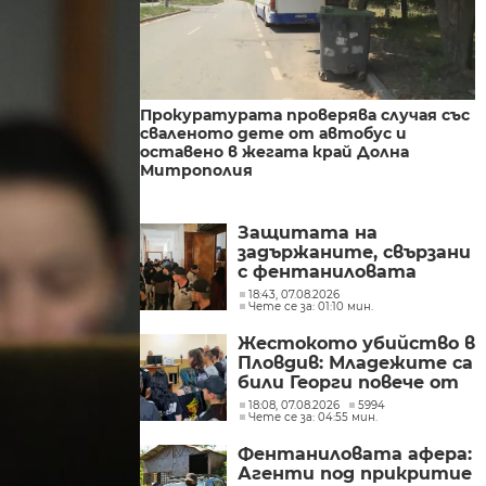
Прокуратурата проверява случая със
сваленото дете от автобус и
оставено в жегата край Долна
Митрополия
Защитата на
задържаните, свързани
с фентаниловата
лаборатория, поиска
18:43, 07.08.2026
Чете се за: 01:10 мин.
делото да се гледа в
София
Жестокото убийство в
Пловдив: Младежите са
били Георги повече от
час и си купили дюнери
18:08, 07.08.2026
5994
Чете се за: 04:55 мин.
с парите му
Фентаниловата афера:
Агенти под прикритие