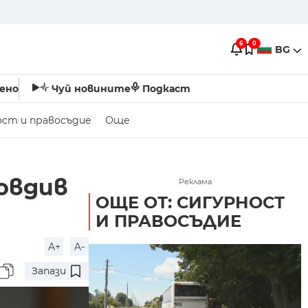
6
0
BG
ено
Чуй новините
Подкаст
ост и правосъдие
Още
овдив
Реклама
ОЩЕ ОТ: СИГУРНОСТ
И ПРАВОСЪДИЕ
A+
A-
Запази