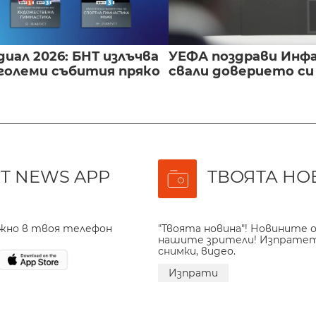
иал 2026: БНТ излъчва
УЕФА поздрави Инфа
големи събития пряко
свали доверието с
T NEWS APP
ТВОЯТА НО
ажно в твоя телефон
"Твоята новина"! Новините о
нашите зрители! Изпрате
снимки, видео.
Изпрати