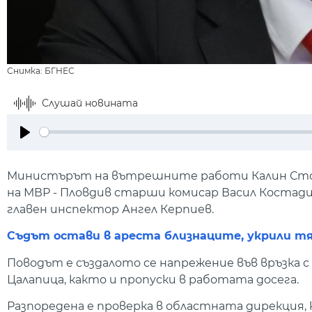
Снимка: БГНЕС
Слушай новината
Play
Министърът на вътрешните работи Калин Стоя
на МВР - Пловдив старши комисар Васил Костади
главен инспектор Ангел Керпиев.
Съдът остави в ареста близнаците, укрили т
Поводът е създалото се напрежение във връзка 
Цалапица, както и пропуски в работата досега.
Разпоредена е проверка в областната дирекция