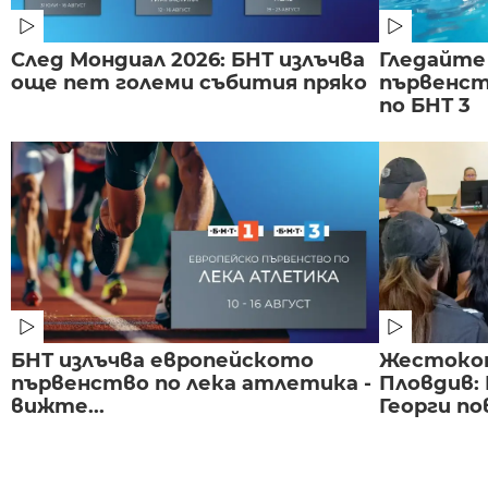
След Мондиал 2026: БНТ излъчва
Гледайте
още пет големи събития пряко
първенст
по БНТ 3
БНТ излъчва европейското
Жестоко
първенство по лека атлетика -
Пловдив:
вижте...
Георги по