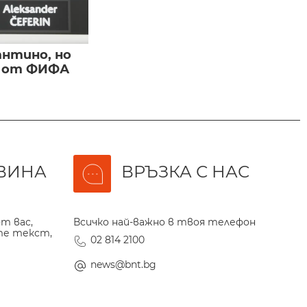
нтино, но
и от ФИФА
ВИНА
ВРЪЗКА С НАС
т вас,
Всичко най-важно в твоя телефон
те текст,
02 814 2100
news@bnt.bg