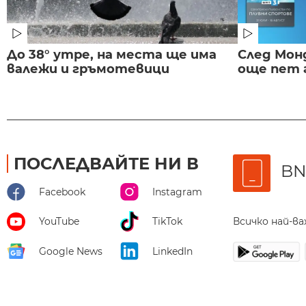
До 38° утре, на места ще има
След Монд
валежи и гръмотевици
още пет 
ПОСЛЕДВАЙТЕ НИ В
BN
Facebook
Instagram
Всичко най-в
YouTube
TikTok
Google News
LinkedIn