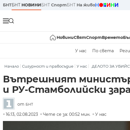
БНТ
БНТ
НОВИНИ
БНТ
Спорт
БНТ
На живо
Новини
Свят
Спорт
Времето
Бъ
У нас
По света
Реги
Начало
Сигурност и правосъдие
У нас
ДЕЛОТО ЗА УБИЙ
Вътрешният министър 
и РУ-Стамболийски зар
от
БНТ
16:13, 02.08.2023
Чете се за: 00:52 мин.
У нас