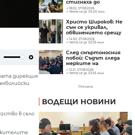
стигнаха до
лабораторията във
18:02, 07.08.2026
Чете се за: 04:20 мин.
„Факултета“
Христо Широков: Не
съм се укривал,
обвинението срещу
мен е политически
14:50, 07.08.2026
Чете се за: 02:55 мин.
натиск
След смъртоносния
побой: Съдът гледа
ute
Settings
мерките на
задържаните
12:21, 07.08.2026
Чете се за: 02:55 мин.
тийнейджъри
ната дирекция
тамболийски
Реклама
ВОДЕЩИ НОВИНИ
йство в село
лужителите