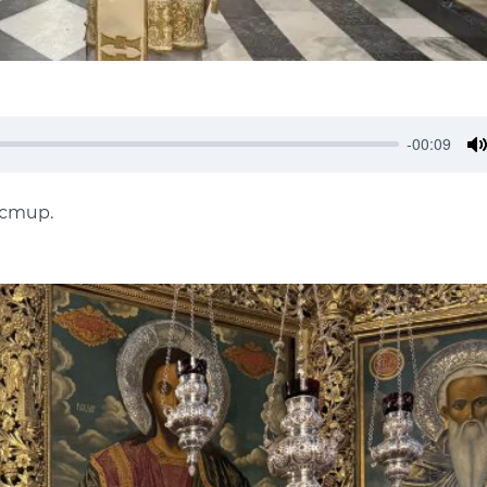
-00:09
M
астир.