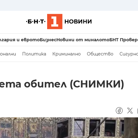
лгария и еврото
Бизнес
Новини от миналото
БНТ Провер
онални
Политика
Криминално
Общество
Сигурн
вета обител (СНИМКИ)