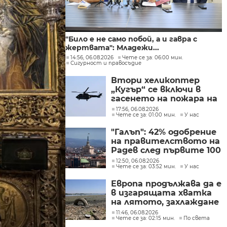
"Било е не само побой, а и гавра с
жертвата": Младежи...
14:56, 06.08.2026
Чете се за: 06:00 мин.
Сигурност и правосъдие
Втори хеликоптер
„Кугър“ се включи в
гасенето на пожара на
автомагистрала
17:56, 06.08.2026
Чете се за: 01:00 мин.
У нас
„Тракия“
"Галъп": 42% одобрение
на правителството на
Радев след първите 100
дни управление
12:50, 06.08.2026
Чете се за: 03:52 мин.
У нас
Европа продължава да е
в изгарящата хватка
на лятото, захлаждане
се очаква в края на
11:46, 06.08.2026
Чете се за: 02:15 мин.
По света
седмицата