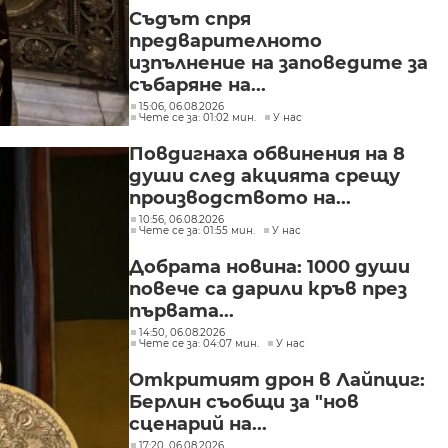
Съдът спря
предварителното
изпълнение на заповедите за
събаряне на...
15:06, 06.08.2026
Чете се за: 01:02 мин.
У нас
Повдигнаха обвинения на 8
души след акцията срещу
производството на...
10:56, 06.08.2026
Чете се за: 01:55 мин.
У нас
Добрата новина: 1000 души
повече са дарили кръв през
първата...
14:50, 06.08.2026
Чете се за: 04:07 мин.
У нас
Откритият дрон в Лайпциг:
Берлин съобщи за "нов
сценарий на...
17:20, 06.08.2026