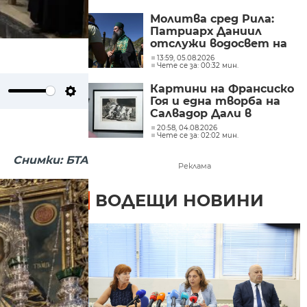
Молитва сред Рила:
Патриарх Даниил
отслужи водосвет на
езерото Бъбрека
13:59, 05.08.2026
Чете се за: 00:32 мин.
(СНИМКИ)
Картини на Франсиско
Гоя и една творба на
ute
Settings
Салвадор Дали в
„Квадрат 500“
20:58, 04.08.2026
Чете се за: 02:02 мин.
(СНИМКИ)
Снимки: БТА
Реклама
ВОДЕЩИ НОВИНИ