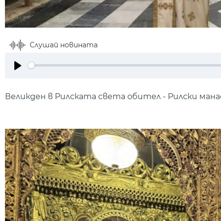
Слушай новината
Play
Великден в Рилската света обител - Рилски ман