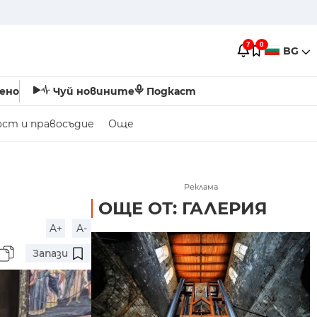
7
0
BG
ено
Чуй новините
Подкаст
ост и правосъдие
Още
Реклама
ОЩЕ ОТ: ГАЛЕРИЯ
A+
A-
Запази