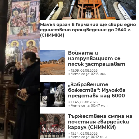
Малък орган в Германия ще свири едно
единствено произведение до 2640 г.
(СНИМКИ)
Войната и
натрупващият се
пясък застрашават
пирамидите в Судан
15:09, 06.08.2026
Чете се за: 02:15 мин.
(СНИМКИ)
„Забравените
божества“: Изложба
представя над 6000
години история на
13:45, 06.08.2026
Чете се за: 00:47 мин.
религиозните вярвания
по българските земи
Тържествена смяна на
(СНИМКИ)
почетния гвардейски
караул (СНИМКИ)
15:34, 05.08.2026
Чете се за: 00:12 мин.