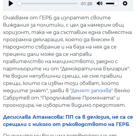
-01:26
Play
Mute
Setti
Очакваме от ГЕРБ да изпратят своите
виждания за политики, с цел да намерим общ
хоризонт, така че да съставим една съвместна
програмна декларация, която да внесем в
Народното събрание и на база на нея да се
прецени дали може да се направи
правителство на малцинството, заедно с
партньорите ни от "Демократична България".
Не водим непублични срещи, не сме правили
срещи, които са извън този обхват, който
медиите знаят", заяви в
"Денят започва"
Венко
Сабрутев от "Продължаваме Промяната" и
прогнозира, че изборите видимо предстоят.
Десислава Атанасова: ПП са в делюзия, не са се
срещали с никого от ръководството на ГЕРБ
По думите му вече има потвърждение от