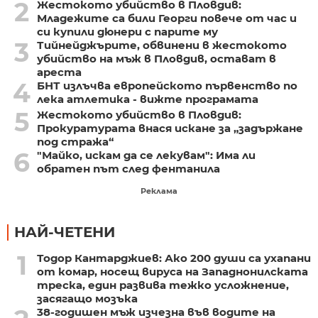
2
Жестокото убийство в Пловдив:
Младежите са били Георги повече от час и
си купили дюнери с парите му
3
Тийнейджърите, обвинени в жестокото
убийство на мъж в Пловдив, остават в
ареста
4
БНТ излъчва европейското първенство по
лека атлетика - вижте програмата
5
Жестокото убийство в Пловдив:
Прокуратурата внася искане за „задържане
под стража“
6
"Майко, искам да се лекувам": Има ли
обратен път след фентанила
Реклама
НАЙ-ЧЕТЕНИ
1
Тодор Кантарджиев: Ако 200 души са ухапани
от комар, носещ вируса на Западнонилската
треска, един развива тежко усложнение,
засягащо мозъка
38-годишен мъж изчезна във водите на