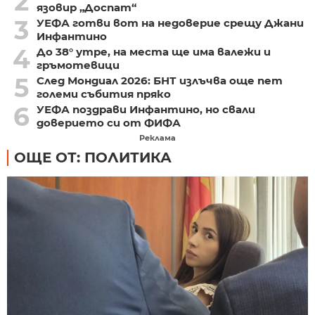
2
язовир „Доспат“
3
УЕФА готви вот на недоверие срещу Джани
Инфантино
4
До 38° утре, на места ще има валежи и
гръмотевици
5
След Мондиал 2026: БНТ излъчва още пет
големи събития пряко
6
УЕФА поздрави Инфантино, но свали
доверието си от ФИФА
Реклама
ОЩЕ ОТ: ПОЛИТИКА