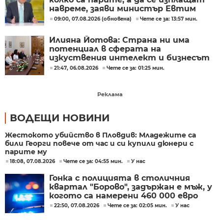
навреме, заяви министър Евтим
Милошев
09:00, 07.08.2026 (обновена)
Чете се за: 13:57 мин.
Илияна Йотова: Страна ни има
потенциал в сферата на
изкуствения интелект и бизнесът
забелязва тези перспективи
21:47, 06.08.2026
Чете се за: 01:25 мин.
Реклама
ВОДЕЩИ НОВИНИ
Жестокото убийство в Пловдив: Младежите са
били Георги повече от час и си купили дюнери с
парите му
18:08, 07.08.2026
Чете се за: 04:55 мин.
У нас
Гонка с полицията в столичния
квартал "Борово", задържан е мъж, у
когото са намерени 460 000 евро
22:50, 07.08.2026
Чете се за: 02:05 мин.
У нас