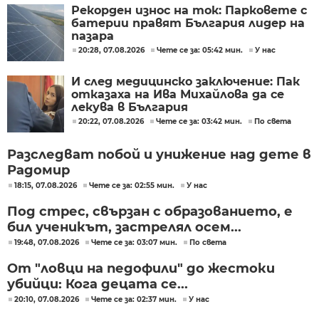
Рекорден износ на ток: Парковете с
батерии правят България лидер на
пазара
20:28, 07.08.2026
Чете се за: 05:42 мин.
У нас
И след медицинско заключение: Пак
отказаха на Ива Михайлова да се
лекува в България
20:22, 07.08.2026
Чете се за: 03:42 мин.
По света
Разследват побой и унижение над дете в
Радомир
18:15, 07.08.2026
Чете се за: 02:55 мин.
У нас
Под стрес, свързан с образованието, е
бил ученикът, застрелял осем...
19:48, 07.08.2026
Чете се за: 03:07 мин.
По света
От "ловци на педофили" до жестоки
убийци: Кога децата се...
20:10, 07.08.2026
Чете се за: 02:37 мин.
У нас