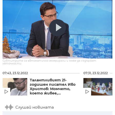
Субтитрите са автоматично генерирани и може да съдържат
неточности.
07:43, 23.12.2022
07:31, 23.12.2022
Талантливият 21-
годишен писател Иво
Христов: Момчето,
което живее,...
Слушай новината