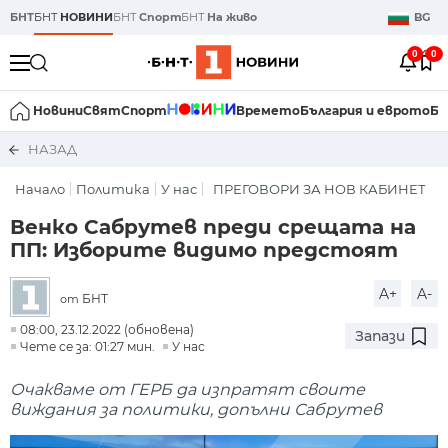
БНТ
БНТ
НОВИНИ
БНТ
Спорт
БНТ
На живо
BG
0
0
Новини
Свят
Спорт
Времето
България и еврото
Би
НАЗАД
Начало
Политика
У нас
ПРЕГОВОРИ ЗА НОВ КАБИНЕТ
Венко Сабрутев преди срещата на
ПП: Изборите видимо предстоят
A+
A-
БНТ
от
08:00, 23.12.2022 (обновена)
Запази
Чете се за: 01:27 мин.
У нас
Очакваме от ГЕРБ да изпратят своите
виждания за политики, допълни Сабрутев