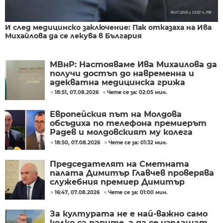
И след медицинско заключение: Пак отказаха на Ива
Михайлова да се лекува в България
МВнР: Настояваме Ива Михаилова да
получи достъп до навременна и
адекватна медицинска грижа
18:51, 07.08.2026
Чете се за: 02:05 мин.
Европейския път на Молдова
обсъдиха по телефона премиерът
Радев и молдовският му колега
Тофан
18:50, 07.08.2026
Чете се за: 01:32 мин.
Председателят на Сметната
палата Димитър Главчев проверява
служебния премиер Димитър
Главчев?
16:47, 07.08.2026
Чете се за: 01:00 мин.
За културата не е най-важно само
колко са парите, а да се изплащат