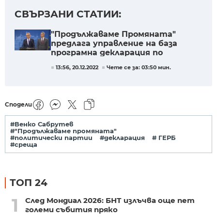
СВЪРЗАНИ СТАТИИ:
"Продължаваме Промяната"
предлага управление на база
програмна декларация по
национални приоритети
13:56, 20.12.2022
Чете се за: 03:50 мин.
Сподели
#Венко Сабрутев
#"Продължаваме промяната"
#политически партии
#декларация
# ГЕРБ
#среща
ТОП 24
1
След Мондиал 2026: БНТ излъчва още пет
големи събития пряко