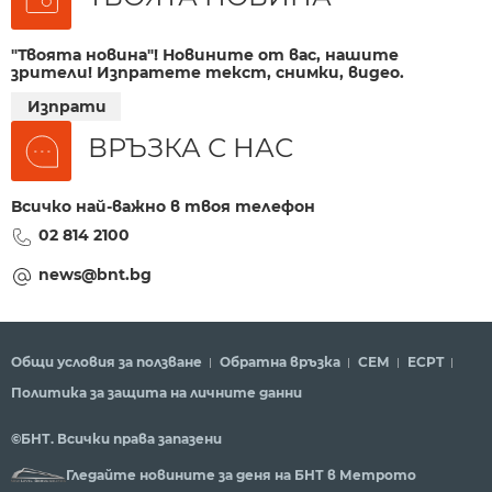
"Твоята новина"! Новините от вас, нашите
зрители! Изпратете текст, снимки, видео.
Изпрати
ВРЪЗКА С НАС
Всичко най-важно в твоя телефон
02 814 2100
news@bnt.bg
Общи условия за ползване
Обратна връзка
СЕМ
ECPT
Политика за защита на личните данни
©БНТ. Всички права запазени
Гледайте новините за деня на БНТ в Метрото