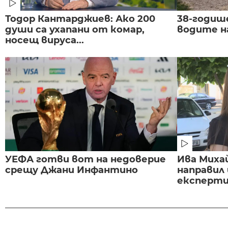
Тодор Кантарджиев: Ако 200
38-годиш
души са ухапани от комар,
водите н
носещ вируса...
УЕФА готви вот на недоверие
Ива Миха
срещу Джани Инфантино
направил
експертиз