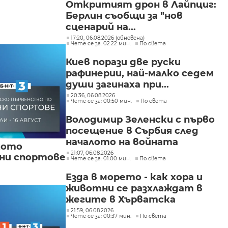
Откритият дрон в Лайпциг:
Берлин съобщи за "нов
сценарий на...
17:20, 06.08.2026 (обновена)
Чете се за: 02:22 мин.
По света
Киев порази две руски
рафинерии, най-малко седем
души загинаха при...
20:36, 06.08.2026
Чете се за: 00:50 мин.
По света
Володимир Зеленски с първо
посещение в Сърбия след
началото на войната
кото
21:07, 06.08.2026
вни спортове
Чете се за: 01:00 мин.
По света
Езда в морето - как хора и
животни се разхлаждат в
жегите в Хърватска
21:59, 06.08.2026
Чете се за: 00:37 мин.
По света