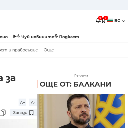
0
0
BG
ено
Чуй новините
Подкаст
ост и правосъдие
Още
 за
Реклама
ОЩЕ ОТ: БАЛКАНИ
A+
A-
Запази