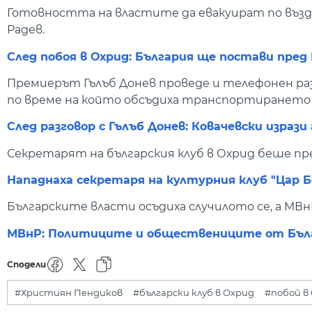
Готовността на властите да евакуират по възд
Радев.
След побоя в Охрид: България ще постави пред
Премиерът Гълъб Донев проведе и телефонен раз
по време на който обсъдиха транспортирането 
След разговор с Гълъб Донев: Ковачевски изрази
Секретарят на българския клуб в Охрид беше пре
Нападнаха секретаря на културния клуб "Цар Б
Българските власти осъдиха случилото се, а МВн
МВнР: Политиците и обществениците от Бълг
Сподели
#Християн Пендиков
#български клуб в Охрид
#побой в