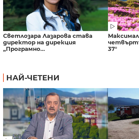
Светлозара Лазарова става
Максима
директор на дирекция
четвъртъ
„Програмно...
37°
НАЙ-ЧЕТЕНИ