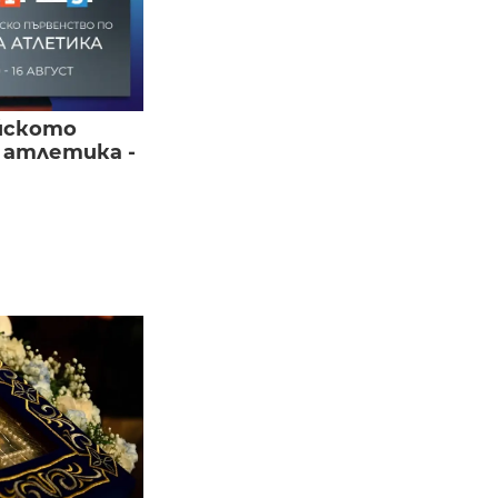
йското
 атлетика -