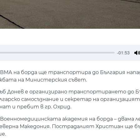
-01:53
M
 ВМА на борда ще транспортира до България нап
жбата на Министерския съвет.
ъб Донев е организирано транспортирането до Б
лгарско самосъзнание и секретар на организацият
нат и пребит в гр. Охрид.
Военномедицинската академия на борда – двама л
Северна Македония. Пострадалият Христиан ще б
е.