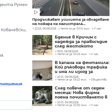
идента Румен
Продължават усилията за овладяване
на пожара на магистрала...
22:53, 06.08.2026
Чете се за: 03:10 мин.
У нас
Ковачевски,
Бдение в Кричим с
надежда за правосъдие
след жестокото
убийство на млад мъж
18:10, 06.08.2026
Чете се за: 04:25 мин.
У нас
а.
в Пловдив от
тийнейджъри
В капана на фентанила:
Кой ръководи трафика
и има ли изход за
пристрастените?
20:21, 06.08.2026
Чете се за: 05:22 мин.
Общество
отношения
След повече от седем
месеца: Нова фирма
поема почистването в
столичните райони
20:31, 06.08.2026
Чете се за: 02:30 мин.
У нас
"Слатина", "Подуяне" и
"Изгрев"