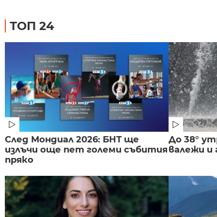
ТОП 24
След Мондиал 2026: БНТ ще
До 38° ут
излъчи още пет големи събития
валежи и
пряко