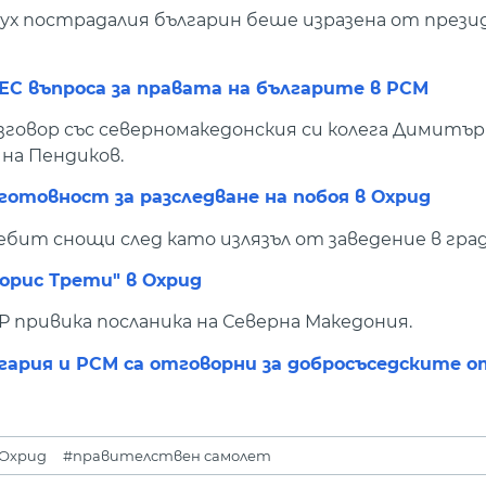
ух пострадалия българин беше изразена от през
 ЕС въпроса за правата на българите в РСМ
говор със северномакедонския си колега Димитър 
на Пендиков.
 готовност за разследване на побоя в Охрид
бит снощи след като излязъл от заведение в град
орис Трети" в Охрид
Р привика посланика на Северна Македония.
ария и РСМ са отговорни за добросъседските 
 Охрид
#правителствен самолет