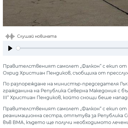
Слушай новината
Play
Правителственият самолет „Фалкон“ с екип от
Охрид Христиан Пендиков, съобщиха от пресслу
По разпореждане на министър-председателя Гъл
гражданина на Република Северна Македония с бъ
III“ Христиан Пендиков, който снощи беше напад
Правителственият самолет „Фалкон“ с екип от 
реанимационна сестра, отпътува за Република 
във ВМА, където ще получи необходимото лечени