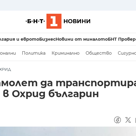
лгария и еврото
Бизнес
Новини от миналото
БНТ Провер
онални
Политика
Криминално
Общество
Сигурн
ОХРИД
амолет да транспортира
 в Охрид българин