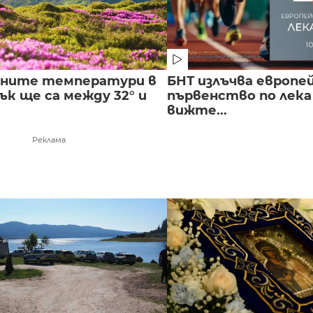
лните температури в
БНТ излъчва европе
к ще са между 32° и
първенство по лека
вижте...
Реклама