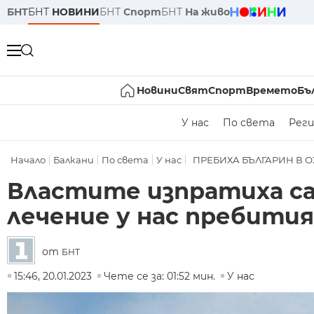
БНТ
БНТ
НОВИНИ
БНТ
Спорт
БНТ
На живо
Новини
Свят
Спорт
Времето
Бъ
У нас
По света
Реги
Начало
Балкани
По света
У нас
ПРЕБИХА БЪЛГАРИН В 
Властите изпратиха с
лечение у нас пребития
от
БНТ
15:46, 20.01.2023
Чете се за: 01:52 мин.
У нас