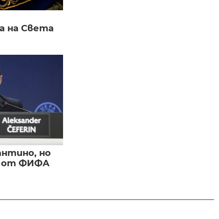
а на Света
нтино, но
и от ФИФА