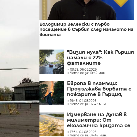
Володимир Зеленски с първо
посещение в Сърбия след началото на
войната
"Визия нула": Как Гърция
намали с 22%
фаталните
катастрофи по
09:59, 06.08.2026
Чете се за: 10:42 мин.
пътищата в страната
Европа в пламъци:
Продължава борбата с
пожарите в Гърция,
Испания и Нидерландия
19:45, 04.08.2026
Чете се за: 02:42 мин.
Измерване на Дунав в
милиметри: От
екологична кризата се
превръща в
17:34, 04.08.2026
Чете се за: 04:47 мин.
икономическа