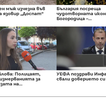
ен мъж изчезна във
България посреща
а язовир „Доспат“
чудотворната икон
Богородица –...
йлова: Полицаят,
УЕФА поздрави Инфа
 измерванията за
свали доверието с
ата на...