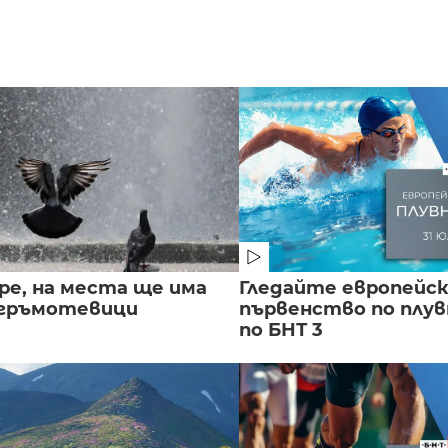
ре, на места ще има
Гледайте европейс
 гръмотевици
първенство по плу
по БНТ 3