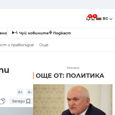
6
0
BG
ено
Чуй новините
Подкаст
ост и правосъдие
Още
пи
Реклама
ОЩЕ ОТ: ПОЛИТИКА
A+
A-
Запази