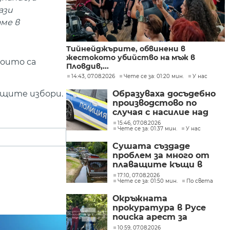
ази
ме в
Тийнейджърите, обвинени в
жестокото убийство на мъж в
които са
Пловдив,...
14:43, 07.08.2026
Чете се за: 01:20 мин.
У нас
ящите избори.
Образуваха досъдебно
производстово по
случая с насилие над
дете в Радомир
15:46, 07.08.2026
Чете се за: 01:37 мин.
У нас
Сушата създаде
проблем за много от
плаващите къщи в
Нидерландия
17:10, 07.08.2026
Чете се за: 01:50 мин.
По света
Окръжната
прокуратура в Русе
поиска арест за
петима от
10:59, 07.08.2026