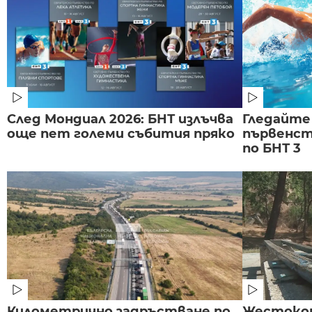
След Мондиал 2026: БНТ излъчва
Гледайте
още пет големи събития пряко
първенст
по БНТ 3
Километрично задръстване по
Жестоко