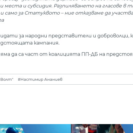
и места и субсидия. Разпиляването на гласове в т
 само за Статуквото – ние отказваме да участва
та
ндидати за народни представители и доброволци, 
едстоящата кампания.
 няма да са част от коалицията ПП-ДБ на предсто
"Волт"
#Настимир Ананиев