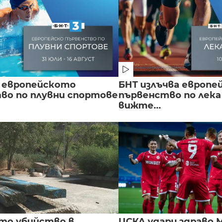
 европейското
БНТ излъчва европе
во по плувни спортове
първенство по лека
вижте...
то убийство в
ЦСКА удари здраво М