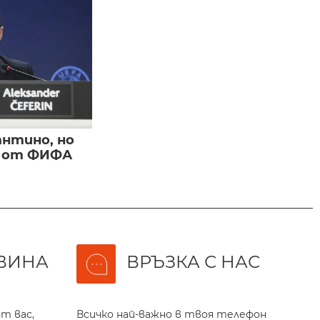
нтино, но
и от ФИФА
ВИНА
ВРЪЗКА С НАС
т вас,
Всичко най-важно в твоя телефон