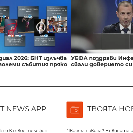
иал 2026: БНТ излъчва
УЕФА поздрави Инфа
големи събития пряко
свали доверието с
T NEWS APP
ТВОЯТА НО
ажно в твоя телефон
"Твоята новина"! Новините о