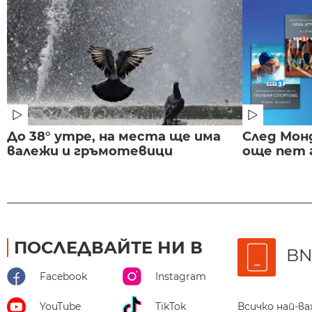
До 38° утре, на места ще има
След Монд
валежи и гръмотевици
още пет 
ПОСЛЕДВАЙТЕ НИ В
BN
Facebook
Instagram
Всичко най-в
YouTube
TikTok