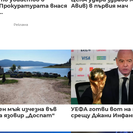
 Прокуратурата внася
Авив) в първия мач
..
Реклама
ен мъж изчезна във
УЕФА готви вот на
а язовир „Доспат“
срещу Джани Инфа