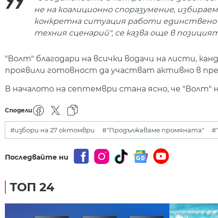
не на коалиционно споразумение, избираем
конкретна ситуация работи единствено и
техния сценарий", се казва още в позиция
"Волт" благодари на всички водачи на листи, ка
проявили готовност да участват активно в пр
В началото на септември стана ясно, че "Волт"
Сподели
#избори на 27 октомври
#"Продължаваме промяната"
#
Последвайте ни
ТОП 24