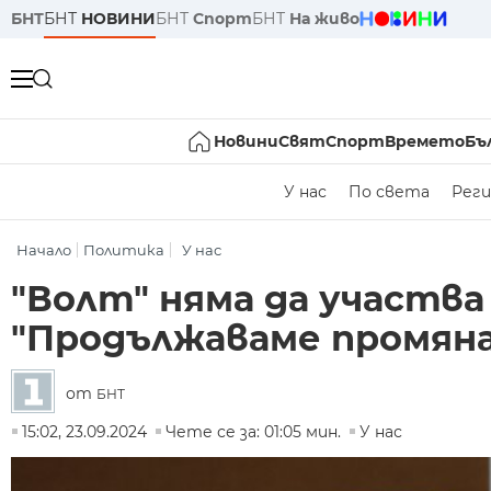
БНТ
БНТ
НОВИНИ
БНТ
Спорт
БНТ
На живо
Новини
Свят
Спорт
Времето
Бъ
У нас
По света
Реги
Начало
Политика
У нас
"Волт" няма да участва
"Продължаваме промян
от
БНТ
15:02, 23.09.2024
Чете се за: 01:05 мин.
У нас