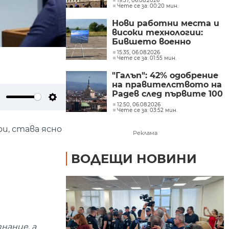
19:37, 06.08.2026
Чете се за: 00:20 мин.
Великобритания Ед
Милибанд
Нови работни места и
високи технологии:
Бившето военно
летище в Доброславци
15:35, 06.08.2026
Чете се за: 01:55 мин.
се превръща в голям
космически център
"Галъп": 42% одобрение
на правителството на
Радев след първите 100
дни управление
12:50, 06.08.2026
ute
Settings
Чете се за: 03:52 мин.
и, става ясно
Реклама
ВОДЕЩИ НОВИНИ
нание, а