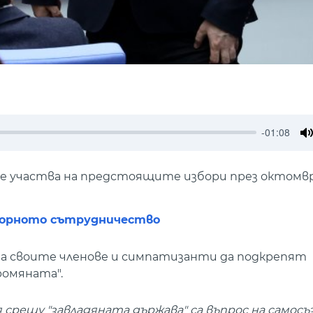
-01:08
M
не участва на предстоящите избори през октомвр
творното сътрудничество
а своите членове и симпатизанти да подкрепят
ромяната".
ещу "завладяната държава" са въпрос на самосъз