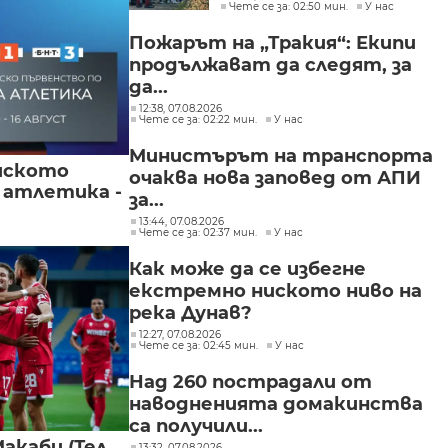
Чете се за: 02:50 мин.
У нас
участниците в
групите, свързани с
Пожарът на „Тракия“: Екипи
разбитата
продължават да следят, за
лаборатория за
фентанил
да...
12:38, 07.08.2026
Чете се за: 02:22 мин.
У нас
Министърът на транспорта
йското
очаква нова заповед от АПИ
 атлетика -
за...
13:44, 07.08.2026
Чете се за: 02:37 мин.
У нас
Как може да се избегне
екстремно ниското ниво на
река Дунав?
12:27, 07.08.2026
Чете се за: 02:45 мин.
У нас
Над 260 пострадали от
наводненията домакинства
са получили...
акаби (Тел
13:32, 07.08.2026