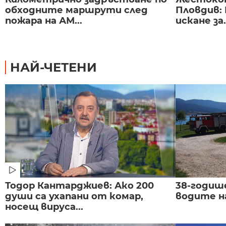
обходните маршрути след
Пловдив:
пожара на АМ...
искане за.
НАЙ-ЧЕТЕНИ
Тодор Кантарджиев: Ако 200
38-годиш
души са ухапани от комар,
водите н
носещ вируса...