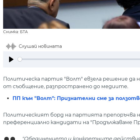
Снимка: БТА
Слушай новината
Play
Политическа партия "Волт" евзела решение да 
от съобщение, разпространено до медиите.
ПП към "Волт": Признателни сме за ползо
Политическият борд на партията препоръчва н
преференциално кандидати на "Продължаваме П
"Обединението и конкретните действия ср