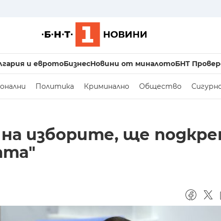
лгария и еврото
Бизнес
Новини от миналото
БНТ Провер
онални
Политика
Криминално
Общество
Сигурн
 на изборите, ще подкре
ата"