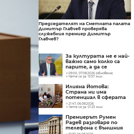
Председателят на Сметната палата
Димитър Главчев проверява
служебния премиер Димитър
Главчев?
За културата не е най-
важно само колко са
парите, а да се
изплащат навреме,
09:00, 07.08.2026 (обновена)
Чете се за: 13:57 мин.
заяви министър Евтим
Милошев
Илияна Йотова:
Страна ни има
потенциал в сферата
на изкуствения
21:47, 06.08.2026
Чете се за: 01:25 мин.
интелект и бизнесът
забелязва тези
Премиерът Румен
перспективи
Радев разговаря по
телефона с външния
министър на