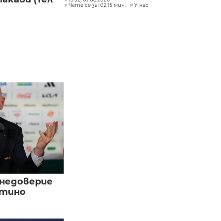
Чете се за: 02:15 мин.
У нас
 недоверие
нтино