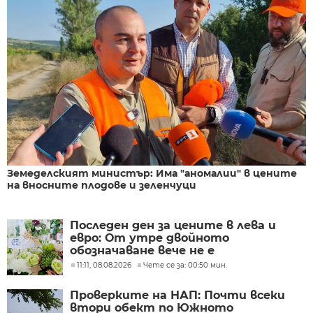
Земеделският министър: Има "аномалии" в цените
на вносните плодове и зеленчуци
Последен ден за цените в лева и
евро: От утре двойното
обозначаване вече не е
задължително
11:11, 08.08.2026
Чете се за: 00:50 мин.
Проверките на НАП: Почти всеки
втори обект по Южното