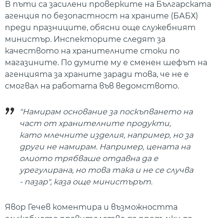
В пъти са засилени проверките на Българската
агенция по безопастност на храните (БАБХ)
преди празниците, обясни още служебният
министър. Инспекторите следят за
качеството на хранителните стоки по
магазините. По думите му е сменен шефът на
агенцията за храните заради това, че не е
смогвал на работата във ведомството.
"Намирам основание за поскъпването на
част от хранителните продукти,
като млечните изделия, например, но за
други не намирам. Например, цената на
олиото трябваше отдавна да е
урегулирана, но това така и не се случва
- пазар", каза още министърът.
Явор Гечев коментира и възможността