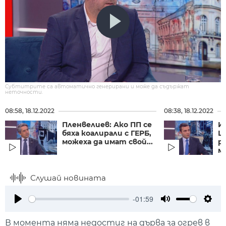
Субтитрите са автоматично генерирани и може да съдържат
неточности.
08:58, 18.12.2022
08:38, 18.12.2022
Пленвелиев: Ако ПП се
И
бяха коалирали с ГЕРБ,
Ш
можеха да имат свой...
р
ма
Слушай новината
-01:59
Play
Mute
Setti
В момента няма недостиг на дърва за огрев в