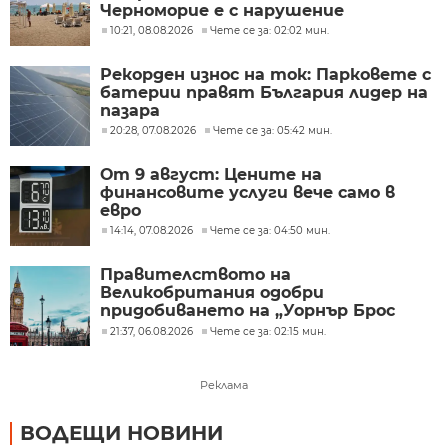
Черноморие е с нарушение
10:21, 08.08.2026
Чете се за: 02:02 мин.
Рекорден износ на ток: Парковете с
батерии правят България лидер на
пазара
20:28, 07.08.2026
Чете се за: 05:42 мин.
От 9 август: Цените на
финансовите услуги вече само в
евро
14:14, 07.08.2026
Чете се за: 04:50 мин.
Правителството на
Великобритания одобри
придобиването на „Уорнър Брос
Дискавъри“ от „Парамаунт“ за 110
21:37, 06.08.2026
Чете се за: 02:15 мин.
млрд. долара
Реклама
ВОДЕЩИ НОВИНИ