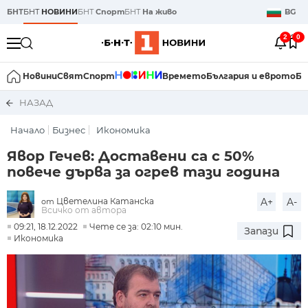
БНТ
БНТ
НОВИНИ
БНТ
Спорт
БНТ
На живо
BG
2
0
Новини
Свят
Спорт
Времето
България и еврото
Би
НАЗАД
Начало
Бизнес
Икономика
Явор Гечев: Доставени са с 50%
повече дърва за огрев тази година
Цветелина Катанска
A+
A-
от
Всичко от автора
09:21, 18.12.2022
Чете се за: 02:10 мин.
Запази
Икономика