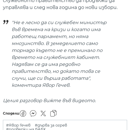
служебното правителство да продължи да
управлява и след нова година до нови избори.
"Не е лесно да си служебен министър
във времена на кризи и когато има
работещ парламент, но няма
мнозинство. В земеделието само
торнадо където не е преминало по
времето на служебният кабинет.
Надявам се да има редовно
правителство, но докато това се
случи, ще си върша работата",
коментира Явор Гечев.
Целия разговор вижте във видеото.
Сподели
#Явор Гечев
#дърва за огрев
#проверки на БАБХ