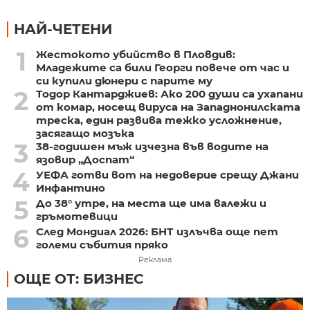
НАЙ-ЧЕТЕНИ
1
Жестокото убийство в Пловдив:
Младежите са били Георги повече от час и
си купили дюнери с парите му
2
Тодор Кантарджиев: Ако 200 души са ухапани
от комар, носещ вируса на Западнонилската
треска, един развива тежко усложнение,
засягащо мозъка
3
38-годишен мъж изчезна във водите на
язовир „Доспат“
4
УЕФА готви вот на недоверие срещу Джани
Инфантино
5
До 38° утре, на места ще има валежи и
гръмотевици
6
След Мондиал 2026: БНТ излъчва още пет
големи събития пряко
Реклама
ОЩЕ ОТ: БИЗНЕС