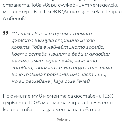
страната. Това увери служебният земеделски
министър Явор Гечев в "Денят започва с Георги
Любенов".
"Сигнали винаги ще има, темата с
дървата вълнува страшно много
хората. Това е най-евтиното гориво,
което остава. Нашите баби и дядовци
на село имат една печка, на която
готвят, топлят се. На този етап няма
вече такива проблеми, има частични,
но ги решаване", каза още Гечев.
По думите му в момента са доставени 153%
дърва при 100% миналата година. Повечето
количества не са за сметка на нова сеч.
Реклама