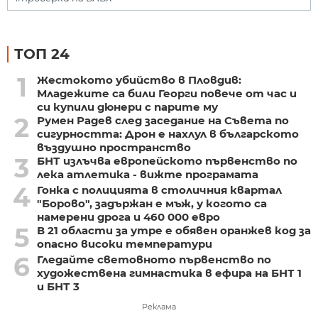
ТОП 24
1
Жестокото убийство в Пловдив:
Младежите са били Георги повече от час и
си купили дюнери с парите му
2
Румен Радев след заседание на Съвета по
сигурността: Дрон е нахлул в българското
въздушно пространство
3
БНТ излъчва европейското първенство по
лека атлетика - вижте програмата
4
Гонка с полицията в столичния квартал
"Борово", задържан е мъж, у когото са
намерени дрога и 460 000 евро
5
В 21 области за утре е обявен оранжев код за
опасно високи температури
6
Гледайте световното първенство по
художествена гимнастика в ефира на БНТ 1
и БНТ 3
Реклама