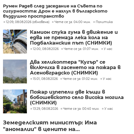
Румен Радев след заседание на Съвета по
сигурността: Дрон е нахлул в българското
въздушно пространство
12:09, 08.08.2026 (обновена)
Чете се за: 04:00 мин.
Политика
Камион спука гума в движение и
едва не премаза лека кола на
Подбалканския път (СНИМКИ)
12:00, 08.08.2026
Чете се за: 01:07 мин.
У нас
Два хеликоптера "Кугър" се
включиха в гасенето на пожара в
Асеновградско (СНИМКИ)
15:01, 08.08.2026
Чете се за: 01:02 мин.
У нас
Пожар изпепели две къщи в
бобошевското село Висока могила
(СНИМКИ)
13:29, 08.08.2026
Чете се за: 00:40 мин.
У нас
Земеделският министър: Има
"аномалии" в цените на...