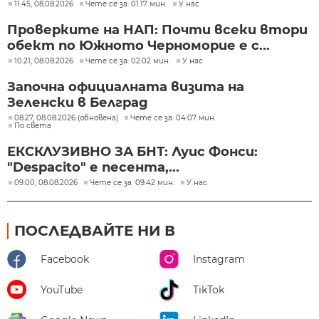
11:45, 08.08.2026
Чете се за: 01:17 мин.
У нас
Проверките на НАП: Почти всеки втори
обект по Южното Черноморие е с...
10:21, 08.08.2026
Чете се за: 02:02 мин.
У нас
Започна официалната визита на
Зеленски в Белград
08:27, 08.08.2026 (обновена)
Чете се за: 04:07 мин.
По света
ЕКСКЛУЗИВНО ЗА БНТ: Луис Фонси:
"Despacito" е песента,...
09:00, 08.08.2026
Чете се за: 09:42 мин.
У нас
ПОСЛЕДВАЙТЕ НИ В
Facebook
Instagram
YouTube
TikTok