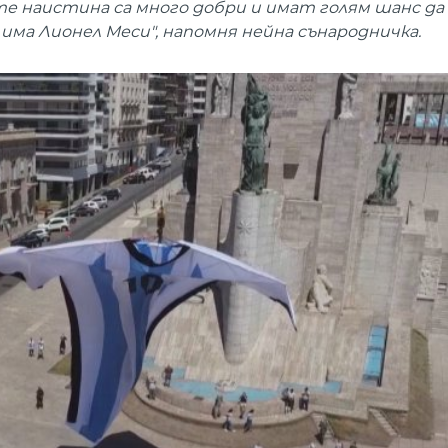
е наистина са много добри и имат голям шанс да
има Лионел Меси", напомня нейна сънародничка.