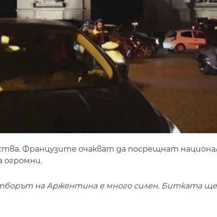
енства. Французите очакват да посрещнат национ
а огромни.
 отборът на Аржентина е много силен. Битката ще 