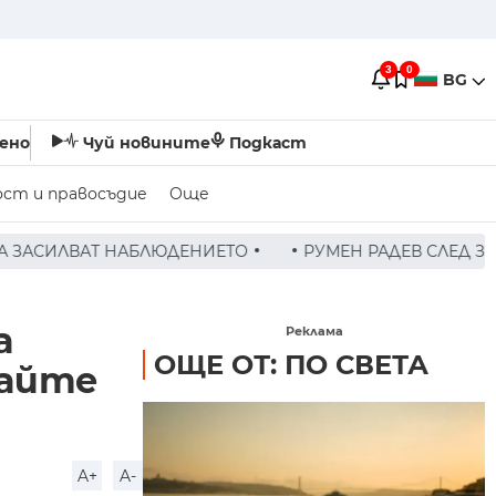
3
0
BG
ено
Чуй новините
Подкаст
ост и правосъдие
Още
РУМЕН РАДЕВ СЛЕД ЗАСЕДАНИЕ НА СЪВЕТА ПО СИГУРН
а
Реклама
ОЩЕ ОТ: ПО СВЕТА
дайте
A+
A-