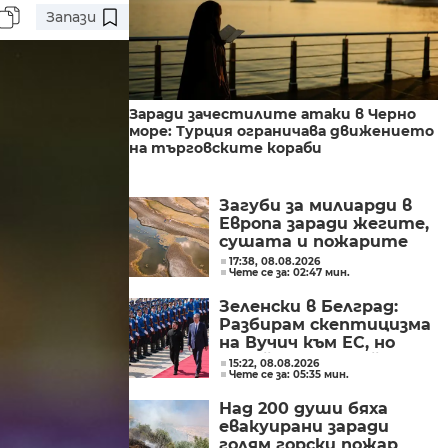
Запази
Заради зачестилите атаки в Черно
море: Турция ограничава движението
на търговските кораби
Загуби за милиарди в
Европа заради жегите,
сушата и пожарите
17:38, 08.08.2026
Чете се за: 02:47 мин.
Зеленски в Белград:
Разбирам скептицизма
на Вучич към ЕС, но
Украйна е във война и
15:22, 08.08.2026
Чете се за: 05:35 мин.
няма време за
скептицизъм
Над 200 души бяха
евакуирани заради
голям горски пожар