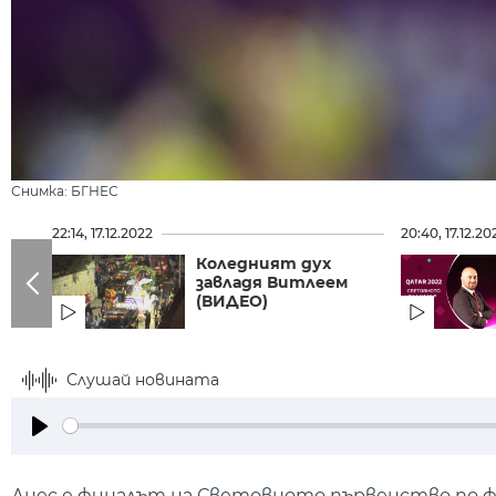
Снимка: БГНЕС
22:14, 17.12.2022
20:40, 17.12.20
Коледният дух
завладя Витлеем
(ВИДЕО)
Слушай новината
Play
Днес е финалът на Световното първенство по фу