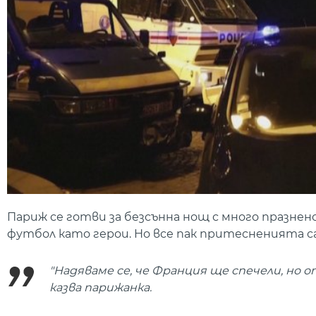
Париж се готви за безсънна нощ с много празн
футбол като герои. Но все пак притесненията с
"Надяваме се, че Франция ще спечели, но
казва парижанка.