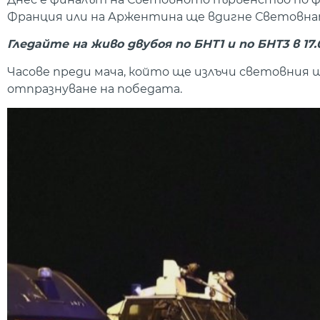
Франция или на Аржентина ще вдигне Световнат
Гледайте на живо двубоя по БНТ1 и по БНТ3 в 17.
Часове преди мача, който ще излъчи световния 
отпразнуване на победата.