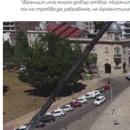
"Франция има много добър отбор. Играчит
Но не трябва да забравяме, че Аржентина 