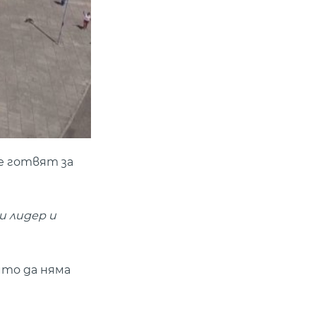
се готвят за
и лидер и
йто да няма