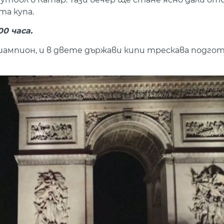
а купа.
00 часа.
шампион, и в двете държави кипи трескава подгот