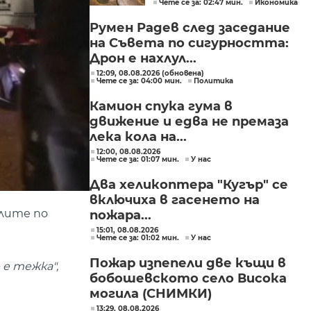
Чете се за: 02:47 мин.
Икономика
Румен Радев след заседание
на Съвета по сигурността:
Дрон е нахлул...
12:09, 08.08.2026 (обновена)
Чете се за: 04:00 мин.
Политика
Камион спука гума в
движение и едва не премаза
лека кола на...
12:00, 08.08.2026
Чете се за: 01:07 мин.
У нас
Два хеликоптера "Кугър" се
включиха в гасенето на
алите по
пожара...
15:01, 08.08.2026
Чете се за: 01:02 мин.
У нас
Пожар изпепели две къщи в
е тежка",
бобошевското село Висока
могила (СНИМКИ)
13:29, 08.08.2026