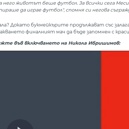
 него животът беше футбол. За всички сега Меси 
спираше да играе футбол", спомня си негова съграж
ла? Докато букмейкърите продължават със залага
ването финалният мач да бъде запомнен с красив
ижте във включването на Никола Ибришимов: