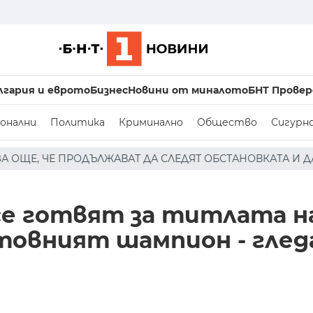
лгария и еврото
Бизнес
Новини от миналото
БНТ Провер
онални
Политика
Криминално
Общество
Сигурн
 СЛЕДЯТ ОБСТАНОВКАТА И ДА ЗАСИЛВАТ НАБЛЮДЕНИЕТО
се готвят за титлата н
етовният шампион - гле