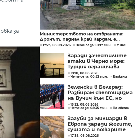
овка за
Министерството на отбраната:
Дронът, паднал край Кардам, е...
17:23, 08.08.2026
Чете се за: 01:17 мин.
У нас
Заради зачестилите
атаки в Черно море:
Турция ограничава
движението на
18:01, 08.08.2026
Чете се за: 00:52 мин.
Балкани
търговските кораби
Зеленски в Белград:
Разбирам скептицизма
на Вучич към ЕС, но
Украйна е във война и
15:22, 08.08.2026
Чете се за: 05:35 мин.
По света
няма време за
скептицизъм
Загуби за милиарди в
Европа заради жегите,
сушата и пожарите
17:38, 08.08.2026