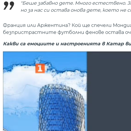
"Беше забавно дете. Много естествено. За
но за нас си остава онова дете, което не 
Франция или Аржентина? Кой ще спечели Мондиа
безпристрастните футболни фенове остава очак
Какви са емоциите и настроенията в Катар в