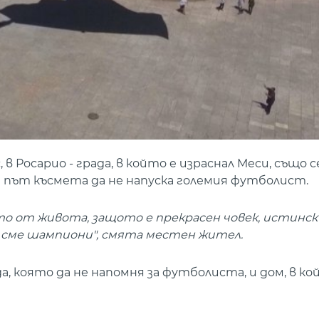
в Росарио - града, в който е израснал Меси, също 
път късмета да не напуска големия футболист.
то от живота, защото е прекрасен човек, истинск
е сме шампиони", смята местен жител.
а, която да не напомня за футболиста, и дом, в ко