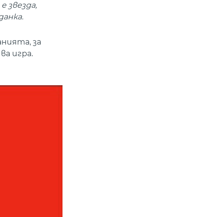
е звезда,
данка.
нията, за
а игра.