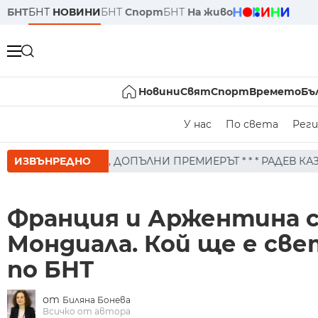
БНТ
БНТ
НОВИНИ
БНТ
Спорт
БНТ
На живо
Новини
Свят
Спорт
Времето
Бъ
У нас
По света
Реги
РЕМИЕРЪТ * * * РАДЕВ КАЗА ОЩЕ, ЧЕ ПРОДЪЛЖАВАТ ДА
ИЗВЪНРЕДНО
Франция и Аржентина 
Мондиала. Кой ще е св
по БНТ
от
Биляна Бонева
Всичко от автора