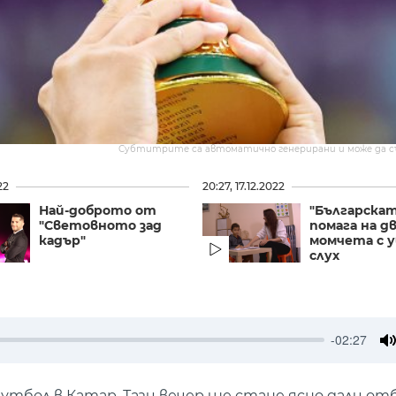
Субтитрите са автоматично генерирани и може да 
22
20:27, 17.12.2022
Най-доброто от
"Българскат
"Световното зад
помага на д
кадър"
момчета с 
слух
-02:27
M
тбол в Катар. Тази вечер ще стане ясно дали от