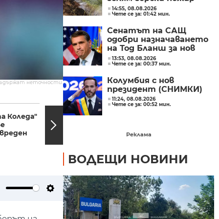
край езерото Гарда в
14:55, 08.08.2026
Чете се за: 01:42 мин.
Северна Италия
Сенатът на САЩ
одобри назначаването
на Тод Бланш за нов
министър на
13:53, 08.08.2026
Чете се за: 00:37 мин.
правосъдието и главен
прокурор
Колумбия с нов
съдържат неточности.
президент (СНИМКИ)
11:24, 08.08.2026
20:09, 17.12.2022
19:55,
Чете се за: 00:52 мин.
а Коледа"
Недоволство заради
ве
задръстванията:
увреден
Протест блокира
Реклама
трафика през...
ВОДЕЩИ НОВИНИ
ute
Settings
борът на